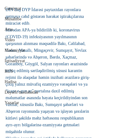
Cəmiyyət
DİN Baş DYP İdarəsi paytaxtdan rayonlara 
getməyə cəhd göstərən hərəkət iştirakçılarına 
Müsahibə
müraciət edib.
Avto
İdarədən 
APA
-ya bildirilib ki, koronavirus 
(COVID-19) infeksiyasının yayılmasının 
Video
qarşısının alınması məqsədilə Bakı, Cəlilabad, 
Gəncə, Masallı, Mingəçevir, Sumqayıt, Yevlax 
Mədəniyyət
şəhərlərində və Abşeron, Bərdə, Xaçmaz, 
İqtisadiyyat
Goranboy, Göygöl, Salyan rayonları ərazisində 
tətbiq edilmiş sərtləşdirilmiş xüsusi karantin 
RUS
rejimi ilə əlaqədar həmin inzibati ərazilərə giriş-
Hadisə
çıxış yalnız müvafiq ezamiyyə vərəqələri və ya 
“icaze.e-gov.az” portalına daxil edilmiş 
Dəyərli məsləhətlər
məlumatlar əsasında həyata keçirildiyindən son 
Yazarlar
vaxtlar, xüsusilə Bakı, Sumqayıt şəhərləri və 
Abşeron rayonunda yaşayan və işləyən şəxslərin 
kütləvi şəkildə məhz həftəsonu respublikanın 
ayrı-ayrı bölgələrinə ezamiyyətə getmələri 
müşahidə olunur.