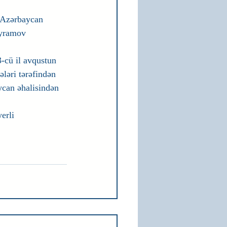
 Azərbaycan 
ayramov 
-cü il avqustun 
ləri tərəfindən 
ycan əhalisindən 
erli 