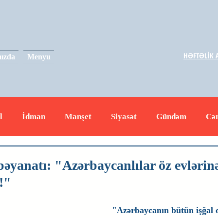
HƏFTƏLİK A
ızda
Menyu
l
İdman
Manşet
Siyasət
Gündəm
Cə
yət
İqtisadiyyat
RUS
Hadisə
Dəyərli məs
bəyanatı: "Azərbaycanlılar öz evlərin
!"
"Azərbaycanın bütün işğal 