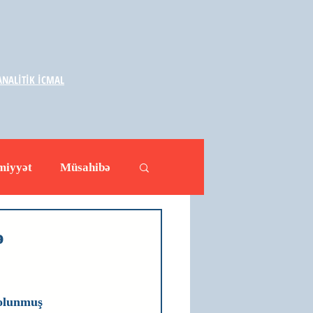
NALİTİK İCMAL
miyyət
Müsahibə
ləhətlər
Yazarlar
ə
olunmuş 