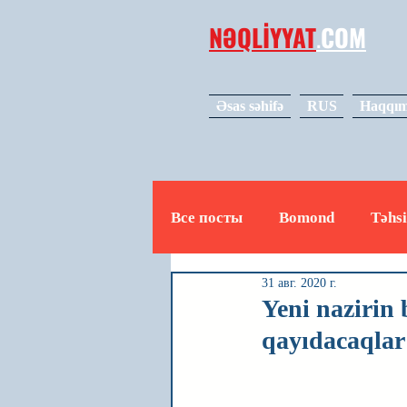
NƏQLİYYAT
.
COM
Əsas səhifə
RUS
Haqqım
Все посты
Bomond
Təhsi
31 авг. 2020 г.
Avto
Video
Mədəniy
Yeni nazirin 
qayıdacaqlar