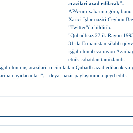
əraziləri azad ediləcək".
APA-nın xəbərinə görə, bunu
Xarici İşlər naziri Ceyhun B
"Twitter"də bildirib.
"Qubadlısız 27 il. Rayon 1993
31-də Ermənistan silahlı qüvvə
işğal olunub və rayon Azərba
etnik cəhətdən təmizlənib.
ğal olunmuş əraziləri, o cümlədən Qubadlı azad ediləcək və y
ərinə qayıdacaqlar!", - deyə, nazir paylaşımında qeyd edib.