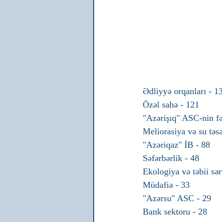
Ədliyyə orqanları - 1
Özəl sahə - 121
"Azərişıq" ASC-nin fəa
Meliorasiya və su təsə
"Azəriqaz" İB - 88
Səfərbərlik - 48
Ekologiya və təbii sər
Müdafiə - 33
"Azərsu" ASC - 29
Bank sektoru - 28