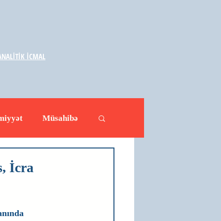
NALİTİK İCMAL
miyyət
Müsahibə
ləhətlər
Yazarlar
, İcra
anında 