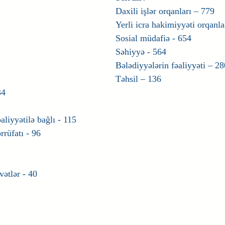
Daxili işlər orqanları – 779
Yerli icra hakimiyyəti orqanla
Sosial müdafiə - 654
Səhiyyə - 564
Bələdiyyələrin fəaliyyəti – 28
Təhsil – 136
34
liyyətilə bağlı - 115
rrüfatı - 96
vətlər - 40