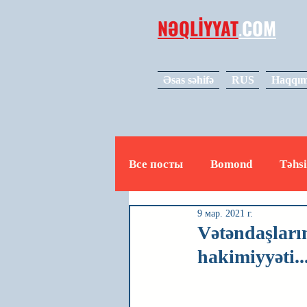
NƏQLİYYAT
.
COM
Əsas səhifə
RUS
Haqqım
Все посты
Bomond
Təhsi
9 мар. 2021 г.
Avto
Video
Mədəniy
Vətəndaşların
hakimiyyəti..