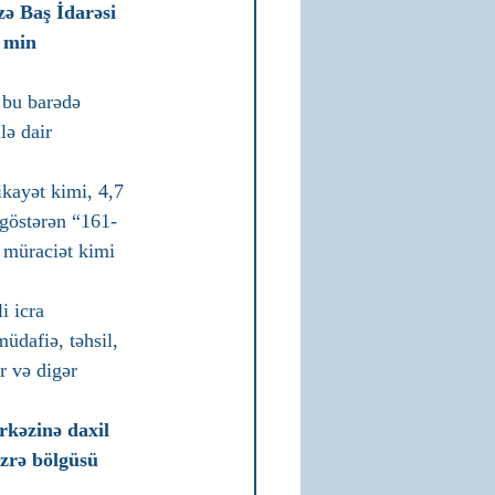
ə Baş İdarəsi 
 min 
, bu barədə 
lə dair 
ikayət kimi, 4,7 
 göstərən “161-
 müraciət kimi 
i icra 
üdafiə, təhsil, 
r və digər 
kəzinə daxil 
üzrə bölgüsü 