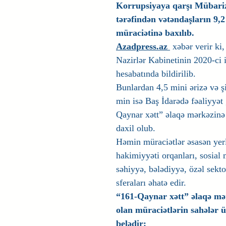
Korrupsiyaya qarşı Mübariz
tərəfindən vətəndaşların 9,2
müraciətinə baxılıb.
Azadpress.az 
 xəbər verir ki
Nazirlər Kabinetinin 2020-ci i
hesabatında bildirilib.
Bunlardan 4,5 mini ərizə və ş
min isə Baş İdarədə fəaliyyət
Qaynar xətt” əlaqə mərkəzinə
daxil olub.
Həmin müraciətlər əsasən yerl
hakimiyyəti orqanları, sosial m
səhiyyə, bələdiyyə, özəl sekto
sferaları əhatə edir.
“161-Qaynar xətt” əlaqə mər
olan müraciətlərin sahələr 
belədir: