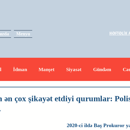
HƏFTƏLİK A
ızda
Menyu
l
İdman
Manşet
Siyasət
Gündəm
Cə
yət
İqtisadiyyat
RUS
Hadisə
Dəyərli məs
 ən çox şikayət etdiyi qurumlar: Polis
.
2020-ci ildə Baş Prokuror y