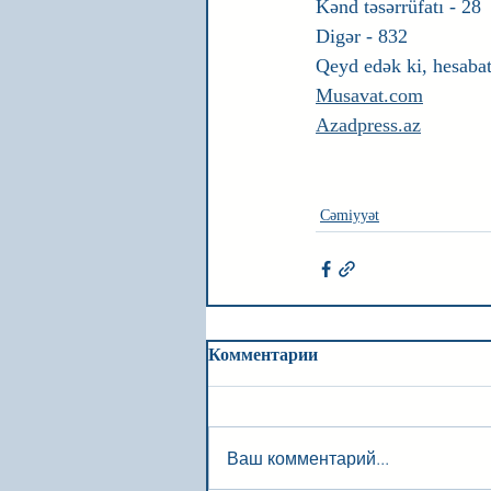
Kənd təsərrüfatı - 28
Digər - 832
Qeyd edək ki, hesabat
Musavat.com
Azadpress.az
Cəmiyyət
Комментарии
Ваш комментарий...