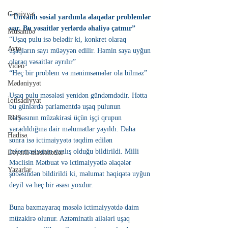
Cəmiyyət
"Ünvanlı sosial yardımla əlaqədar problemlər 
var. Bu vəsaitlər yerlərdə əhaliyə çatmır”
Müsahibə
“Uşaq pulu isə belədir ki, konkret olaraq 
Avto
uşaqların sayı müəyyən edilir. Həmin saya uyğun 
olaraq vəsaitlər ayrılır”
Video
“Heç bir problem və mənimsəmələr ola bilməz”
Mədəniyyət
Uşaq pulu məsələsi yenidən gündəmdədir. Hətta 
İqtisadiyyat
bu günlərdə parlamentdə uşaq pulunun 
RUS
bərpasının müzakirəsi üçün işçi qrupun 
yaradıldığına dair məlumatlar yayıldı. Daha 
Hadisə
sonra isə ictimaiyyətə təqdim edilən 
informasiyanın yanlış olduğu bildirildi. Milli 
Dəyərli məsləhətlər
Məclisin Mətbuat və ictimaiyyətlə əlaqələr 
Yazarlar
şöbəsindən bildirildi ki, məlumat həqiqətə uyğun 
deyil və heç bir əsası yoxdur.
Buna baxmayaraq məsələ ictimaiyyətdə daim 
müzakirə olunur. Aztəminatlı ailələri uşaq 