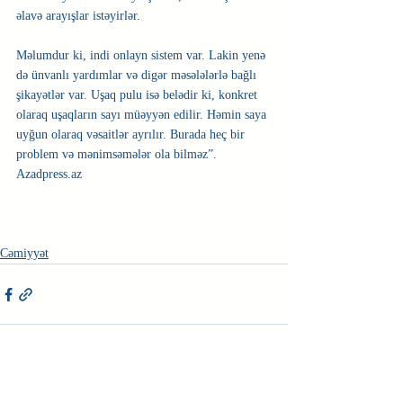
əlavə arayışlar istəyirlər.
Məlumdur ki, indi onlayn sistem var. Lakin yenə 
də ünvanlı yardımlar və digər məsələlərlə bağlı 
şikayətlər var. Uşaq pulu isə belədir ki, konkret 
olaraq uşaqların sayı müəyyən edilir. Həmin saya 
uyğun olaraq vəsaitlər ayrılır. Burada heç bir 
problem və mənimsəmələr ola bilməz”.
Azadpress.az 
Cəmiyyət
Недавние посты
Смотреть все