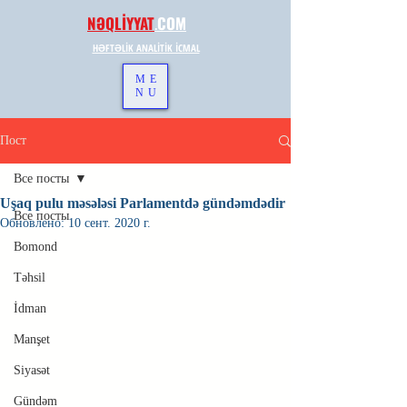
NƏQLİYYAT
.
COM
HƏFTƏLİK ANALİTİK İCMAL
ME
NU
Пост
Все посты
Uşaq pulu məsələsi Parlamentdə gündəmdədir
Все посты
Обновлено:
10 сент. 2020 г.
Bomond
Təhsil
İdman
Manşet
Siyasət
Gündəm