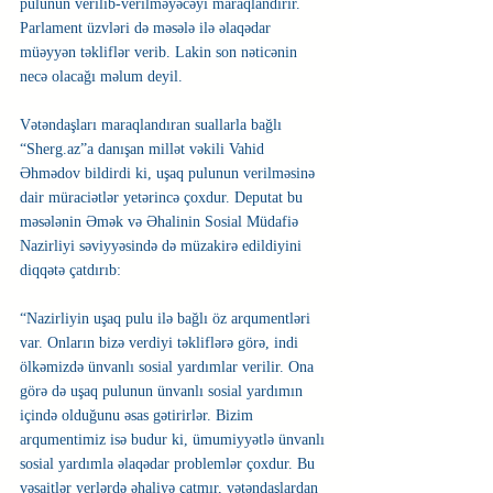
pulunun verilib-verilməyəcəyi maraqlandırır. 
Parlament üzvləri də məsələ ilə əlaqədar 
müəyyən təkliflər verib. Lakin son nəticənin 
necə olacağı məlum deyil.
Vətəndaşları maraqlandıran suallarla bağlı 
“Sherg.az”a danışan millət vəkili Vahid 
Əhmədov bildirdi ki, uşaq pulunun verilməsinə 
dair müraciətlər yetərincə çoxdur. Deputat bu 
məsələnin Əmək və Əhalinin Sosial Müdafiə 
Nazirliyi səviyyəsində də müzakirə edildiyini 
diqqətə çatdırıb:
“Nazirliyin uşaq pulu ilə bağlı öz arqumentləri 
var. Onların bizə verdiyi təkliflərə görə, indi 
ölkəmizdə ünvanlı sosial yardımlar verilir. Ona 
görə də uşaq pulunun ünvanlı sosial yardımın 
içində olduğunu əsas gətirirlər. Bizim 
arqumentimiz isə budur ki, ümumiyyətlə ünvanlı 
sosial yardımla əlaqədar problemlər çoxdur. Bu 
vəsaitlər yerlərdə əhaliyə çatmır, vətəndaşlardan 