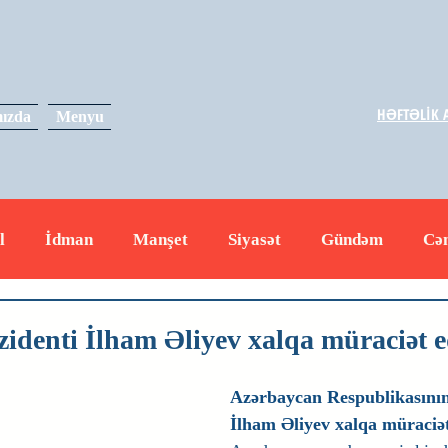
HƏFTƏLİK A
ızda
Menyu
l
İdman
Manşet
Siyasət
Gündəm
Cə
yət
İqtisadiyyat
RUS
Hadisə
Dəyərli məs
identi İlham Əliyev xalqa müraciət e
Azərbaycan Respublikasının
İlham Əliyev xalqa müraciət