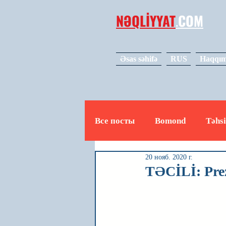
NƏQLİYYAT
.
COM
Əsas səhifə
RUS
Haqqım
Все посты
Bomond
Təhsi
20 нояб. 2020 г.
Avto
Video
Mədəniy
TƏCİLİ: Prez