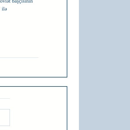
dövlət başçısının 
ilə 