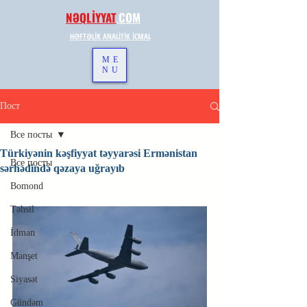
NƏQLİYYAT
.
COM
HƏFTƏLİK ANALİTİK İCMAL
ME
NU
Пост
Все посты
Türkiyənin kəşfiyyat təyyarəsi Ermənistan
Все посты
sərhədində qəzaya uğrayıb
Bomond
Təhsil
İdman
Manşet
Siyasət
Gündəm