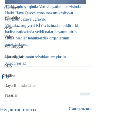
Türkiyənin şərqində-Van vilayətinin ərazisində 
Cəmiyyət
Hərbi Hava Qüvvələrinə məxsus kəşfiyyat 
Müsahibə
təyyarəsi qəzaya uğrayıb.
Virtualaz.org yerli KİV-ə istinadən bildirir ki, 
Avto
hadisə nəticəsində yeddi nəfər həyatını itirib. 
Video
Həlak olanlar təhlükəsizlik orqanlarının 
əməkdaşlarıdır.
Mədəniyyət
İqtisadiyyat
Hazırda hadisənin səbəbləri araşdırılır. 
Azadpress.az 
RUS
Hadisə
Dəyərli məsləhətlər
Yazarlar
Недавние посты
Смотреть все