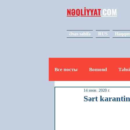
NƏQLİYYAT
.
COM
Əsas səhifə
RUS
Haqqım
Все посты
Bomond
Təhsi
14 июн. 2020 г.
Avto
Video
Mədəniy
Sərt karantin