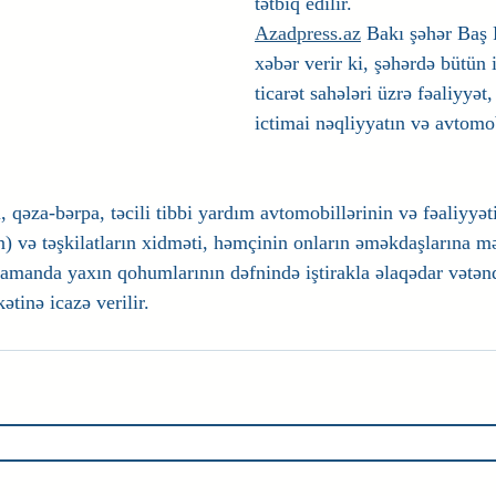
tətbiq edilir.
Azadpress.az
 Bakı şəhər Baş 
xəbər verir ki, şəhərdə bütün 
ticarət sahələri üzrə fəaliyyə
ictimai nəqliyyatın və avtomob
ı, qəza-bərpa, təcili tibbi yardım avtomobillərinin və fəaliyyət
n) və təşkilatların xidməti, həmçinin onların əməkdaşlarına m
zamanda yaxın qohumlarının dəfnində iştirakla əlaqədar vətənd
ətinə icazə verilir.