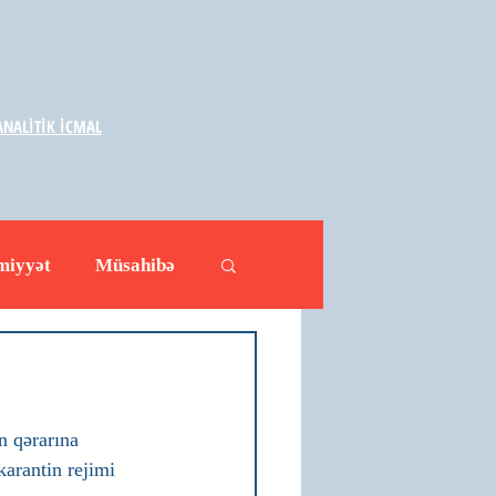
NALİTİK İCMAL
miyyət
Müsahibə
ləhətlər
Yazarlar
n qərarına 
karantin rejimi 