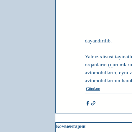
dayandırılıb.
Yalnız xüsusi təyinatl
orqanların (qurumları
avtomobillərin, eyni 
avtomobillərinin hərək
Gündəm
Комментарии