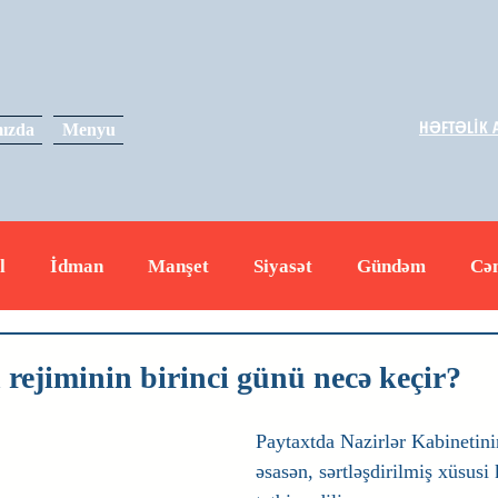
HƏFTƏLİK A
ızda
Menyu
l
İdman
Manşet
Siyasət
Gündəm
Cə
yət
İqtisadiyyat
RUS
Hadisə
Dəyərli məs
 rejiminin birinci günü necə keçir?
Paytaxtda Nazirlər Kabinetini
əsasən, sərtləşdirilmiş xüsusi 