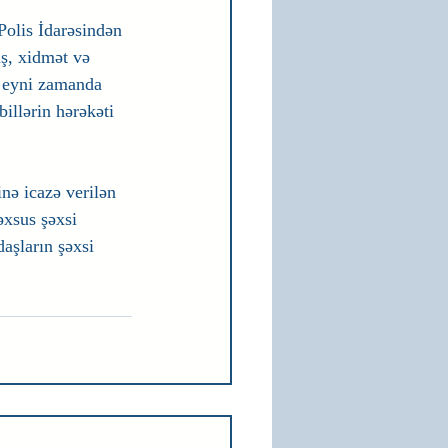
Polis İdarəsindən 
iş, xidmət və 
t, eyni zamanda 
illərin hərəkəti 
inə icazə verilən 
əxsus şəxsi 
aşların şəxsi 