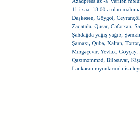
Azadpress.az -a  verilən məlu
11-i saat 18:00-a olan məluma
Daşkəsən, Göygöl, Ceyrançöl
Zaqatala, Qusar, Cəfərxan, Sar
Şahdağda yağış yağıb, Şəmkir
Şamaxı, Quba, Xaltan, Tərtər,
Mingəçevir, Yevlax, Göyçay, 
Qazıməmməd, Biləsuvar, Kişç
Lənkəran rayonlarında isə ley