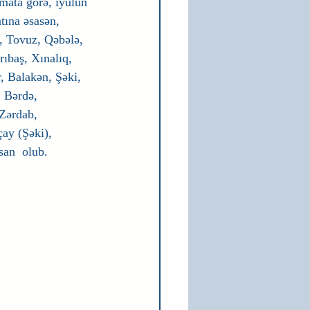
mata görə, iyulun 
tına əsasən, 
, Tovuz, Qəbələ, 
ıbaş, Xınalıq,  
, Balakən, Şəki, 
 Bərdə, 
Zərdab, 
ay (Şəki), 
san  olub.