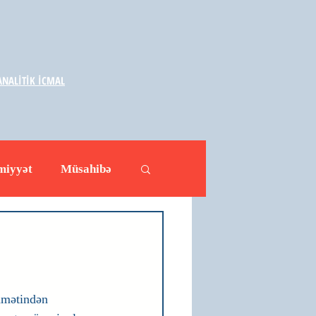
NALİTİK İCMAL
miyyət
Müsahibə
ləhətlər
Yazarlar
dmətindən 