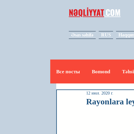
NƏQLİYYAT
.
COM
Əsas səhifə
RUS
Haqqım
Все посты
Bomond
Təhsi
12 июл. 2020 г.
Avto
Video
Mədəniy
Rayonlara le