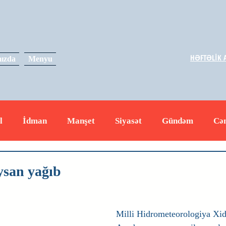
HƏFTƏLİK A
ızda
Menyu
l
İdman
Manşet
Siyasət
Gündəm
Cə
yət
İqtisadiyyat
RUS
Hadisə
Dəyərli məs
ysan yağıb
Milli Hidrometeorologiya Xi