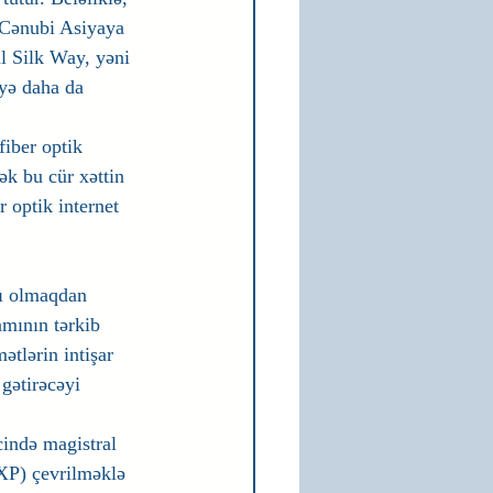
 Cənubi Asiyaya 
l Silk Way, yəni 
yə daha da 
iber optik 
ək bu cür xəttin 
 optik internet 
bı olmaqdan 
mının tərkib 
ətlərin intişar 
gətirəcəyi 
cində magistral 
İXP) çevrilməklə 