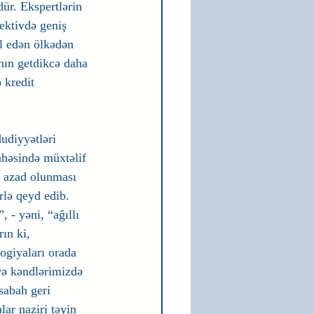
ür. Ekspertlərin 
ektivdə geniş 
al edən ölkədən 
nın getdikcə daha 
 kredit 
udiyyətləri 
ahəsində müxtəlif 
n azad olunması 
rlə qeyd edib. 
 - yəni, “ağıllı 
ın ki, 
ogiyaları orada 
və kəndlərimizdə 
sabah geri 
ar naziri təyin 