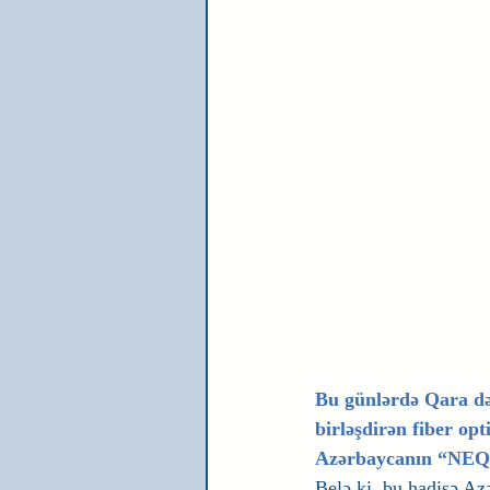
Bu günlərdə Qara də
birləşdirən fiber op
Azərbaycanın “NEQSO
Belə ki, bu hadisə Azə