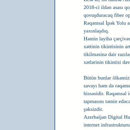
2018-ci ildən əsası 
qovuşduracaq fiber op
Rəqəmsal İpək Yolu ad
yaxınlaşdıq.
Həmin layihə çərçivəs
xəttinin tikintisinin 
tikilməsinə dair razıl
xətlərinin tikintisi da
Bütün bunlar ölkəmizi
savayı həm də rəqəmsa
hissəsidir. Rəqəmsal i
tapmasını təmin edəcə
şəksizdir.
Azerbaijan Digital Hu
internet infrastruktu