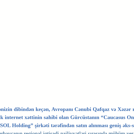
nizin dibindən keçən, Avropanı Cənubi Qafqaz və Xəzər r
tik internet xəttinin sahibi olan Gürcüstanın “Caucasus Onl
L Holding” şirkəti tərəfindən satın alınması geniş əks-
rbaycanın regional iqtisadi nailiyyətləri sırasında mühüm yer t