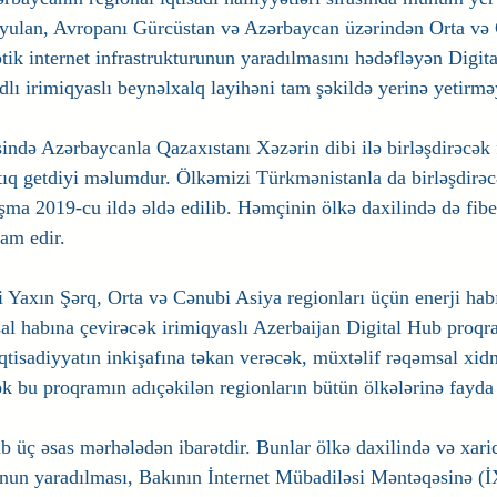
qoyulan, Avropanı Gürcüstan və Azərbaycan üzərindən Orta və
tik internet infrastrukturunun yaradılmasını hədəfləyən Digita
lı irimiqyaslı beynəlxalq layihəni tam şəkildə yerinə yetirmə
ində Azərbaycanla Qazaxıstanı Xəzərin dibi ilə birləşdirəcək f
artıq getdiyi məlumdur. Ölkəmizi Türkmənistanla da birləşdirəc
aşma 2019-cu ildə əldə edilib. Həmçinin ölkə daxilində də fiber
vam edir.
 Yaxın Şərq, Orta və Cənubi Asiya regionları üçün enerji ha
l habına çevirəcək irimiqyaslı Azerbaijan Digital Hub proqra
qtisadiyyatın inkişafına təkan verəcək, müxtəlif rəqəmsal xidm
k bu proqramın adıçəkilən regionların bütün ölkələrinə fayda 
b üç əsas mərhələdən ibarətdir. Bunlar ölkə daxilində və xari
runun yaradılması, Bakının İnternet Mübadiləsi Məntəqəsinə (