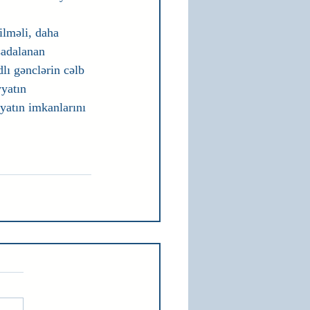
ilməli, daha 
 sadalanan 
lı gənclərin cəlb 
yatın 
yatın imkanlarını 