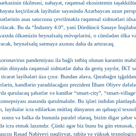
ərkəzinin tikilməsi, nəhayət, rəqəmsal ekosistemin təşəkkülüd
 həyata keçiriləcək layihələr sayəsində Azərbaycan uzun persp
ətlərinin əsas satıcısına çevrilməklə rəqəmsal xidmətləri idx
riləcək. Bu da “İndustry 4.0”, yəni Dördüncü Sənaye İnqilabı
r vaxtda ölkəmizin beynəlxalq mövqelərini, o cümlədən ölkə və
rəcək, beynəlxalq sərmayə axınını daha da artıracaq.
ronavirus pandemiyası ilə bağlı tətbiq olunan karantin məhd
ütün dünyada rəqəmsal xidmətlər daha da geniş yayılır, İKT s
 ticarət layihələri üzə çıxır. Bundan əlavə, Qarabağın işğalda
lərin, kəndlərin yaradılacağını prezident İlham Əliyev dəfələ
də qurulacaq şəhərlər və kəndlər “smart-city”, “smart-village”,
konsepsiyası əsasında qurulmalıdır. Bu işləri indidən planlaşdır
n, layihələr icra edilərkən mütləq dünyanın ən qabaqcıl texnol
 sonra və bəlkə də bununla paralel olaraq, bizim digər şəhər 
 də icra etmək lazımdır. Çünki əgər biz bunu bu gün etməsək, 
aşçısı Rəşad Nəbiyevi nəqliyyat, rabitə və yüksək texnologiyal