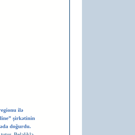
egionu ilə 
ine” şirkətinin 
səda doğurdu.
utur. Beləliklə, 