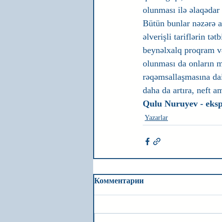
olunması ilə əlaqədar
Bütün bunlar nəzərə a
əlverişli tariflərin tə
beynəlxalq proqram və
olunması da onların 
rəqəmsallaşmasına dai
daha da artıra, neft am
Qulu Nuruyev - eksp
Yazarlar
Комментарии