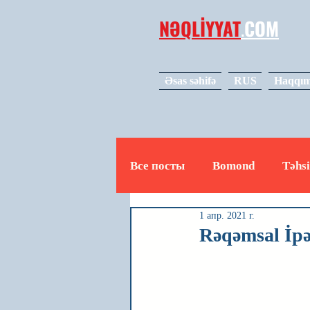
NƏQLİYYAT
.
COM
Əsas səhifə
RUS
Haqqım
Все посты
Bomond
Təhsi
1 апр. 2021 г.
Avto
Video
Mədəniy
Rəqəmsal İpə