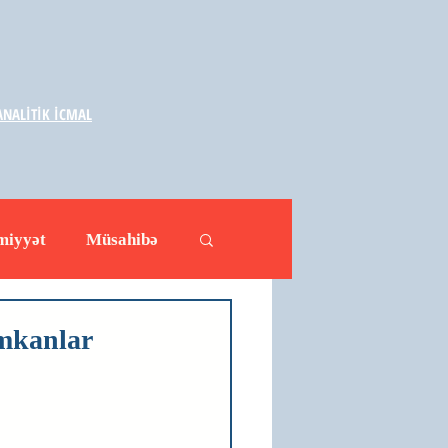
NALİTİK İCMAL
miyyət
Müsahibə
ləhətlər
Yazarlar
imkanlar