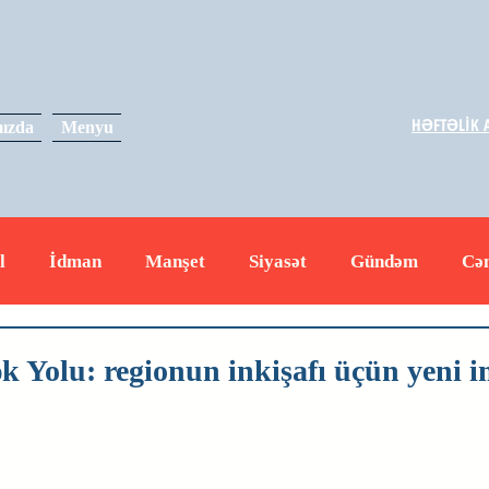
HƏFTƏLİK A
ızda
Menyu
l
İdman
Manşet
Siyasət
Gündəm
Cə
yət
İqtisadiyyat
RUS
Hadisə
Dəyərli məs
k Yolu: regionun inkişafı üçün yeni 