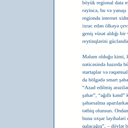
böyük regional data m
rəyincə, bu və yanaşı
regionda internet xidm
ixrac edən ölkəyə çev
geniş vüsət aldığı bi
reytinqlərini gücləndi
Məlum olduğu kimi, ko
nəticəsində hazırda b
startaplar və rəqəmsal
da bölgədə smart şəhər
“Azad edilmiş ərazilər
şəhər”, “ağıllı kənd” 
şəhərsalma aparılarkə
tətbiq olunsun. Ondan
buna oxşar layihələri
qalacağıq”, – dövlət b