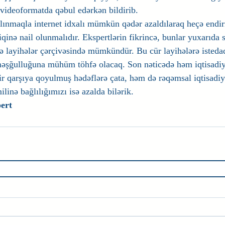
 videoformatda qəbul edərkən bildirib.
lınmaqla internet idxalı mümkün qədər azaldılaraq heçə endir
tbiqinə nail olunmalıdır. Ekspertlərin fikrincə, bunlar yuxarıda
 layihələr çərçivəsində mümkündür. Bu cür layihələrə istedad
məşğulluğuna mühüm töhfə olacaq. Son nəticədə həm iqtisadiy
r qarşıya qoyulmuş hədəflərə çata, həm də rəqəmsal iqtisadiy
ilinə bağlılığımızı isə azalda bilərik.
ert