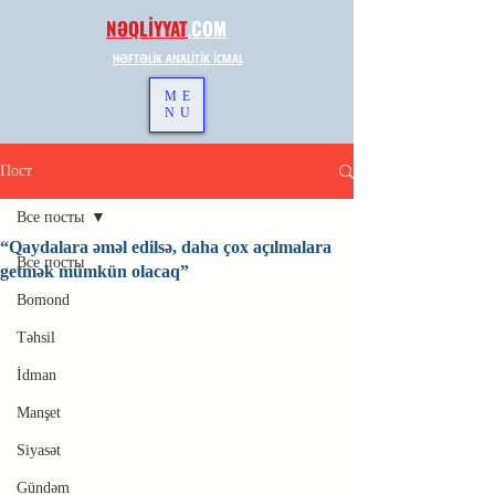
NƏQLİYYAT
.
COM
HƏFTƏLİK ANALİTİK İCMAL
ME
NU
Пост
Все посты
“Qaydalara əməl edilsə, daha çox açılmalara
Все посты
getmək mümkün olacaq”
Bomond
Təhsil
İdman
Manşet
Siyasət
Gündəm