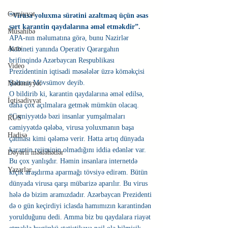
Cəmiyyət
“Virusa yoluxma sürətini azaltmaq üçün əsas 
şərt karantin qaydalarına əməl etməkdir”.
Müsahibə
APA-nın məlumatına görə, bunu Nazirlər 
Avto
Kabineti yanında Operativ Qərargahın 
brifinqində Azərbaycan Respublikası 
Video
Prezidentinin iqtisadi məsələlər üzrə köməkçisi 
Şahmar Mövsümov deyib.
Mədəniyyət
O bildirib ki, karantin qaydalarına əməl edilsə, 
İqtisadiyyat
daha çox açılmalara getmək mümkün olacaq.
“Cəmiyyətdə bəzi insanlar yumşalmaları 
RUS
cəmiyyətdə qələbə, virusa yoluxmanın başa 
Hadisə
çatması kimi qələmə verir. Hətta artıq dünyada 
karantin rejiminin olmadığını iddia edənlər var. 
Dəyərli məsləhətlər
Bu çox yanlışdır. Həmin insanlara internetdə 
Yazarlar
kiçik araşdırma aparmağı tövsiyə edirəm. Bütün 
dünyada virusa qarşı mübarizə aparılır. Bu virus 
hələ də bizim aramızdadır. Azərbaycan Prezidenti 
də o gün keçirdiyi iclasda hamımızın karantindən 
yorulduğunu dedi. Amma biz bu qaydalara riayət 