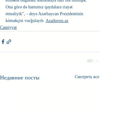
etməklə bugünkü statistikaya nail ola bilmişik. 
Ona görə də hamımız qaydalara riayət 
etməliyik”, - deyə Azərbaycan Prezidentinin 
köməkçisi vurğulayıb. 
Azadpress.az
Cəmiyyət
Недавние посты
Смотреть все