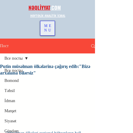
NƏQLİYYAT
.
COM
HƏFTƏLİK ANALİTİK İCMAL
ME
NU
Пост
Все посты
Putin müsəlman ölkələrinə çağırış edib:"Bizə
Все посты
arxalana bilərsiz"
Bomond
Təhsil
İdman
Manşet
Siyasət
Gündəm