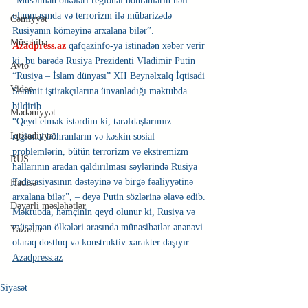
“Müsəlman ölkələri regional böhranların həll 
olunmasında və terrorizm ilə mübarizədə 
Cəmiyyət
Rusiyanın köməyinə arxalana bilər”. 
Müsahibə
Azadpress.az 
qafqazinfo-ya istinadən xəbər verir 
ki, bu barədə Rusiya Prezidenti Vladimir Putin 
Avto
“Rusiya – İslam dünyası” XII Beynəlxalq İqtisadi 
Video
Sammit iştirakçılarına ünvanladığı məktubda 
bildirib.
Mədəniyyət
“Qeyd etmək istərdim ki, tərəfdaşlarımız 
İqtisadiyyat
regional böhranların və kəskin sosial 
problemlərin, bütün terrorizm və ekstremizm 
RUS
hallarının aradan qaldırılması səylərində Rusiya 
Federasiyasının dəstəyinə və birgə fəaliyyətinə 
Hadisə
arxalana bilər”, – deyə Putin sözlərinə əlavə edib.
Dəyərli məsləhətlər
Məktubda, həmçinin qeyd olunur ki, Rusiya və 
müsəlman ölkələri arasında münasibətlər ənənəvi 
Yazarlar
olaraq dostluq və konstruktiv xarakter daşıyır. 
Azadpress.az
Siyasət