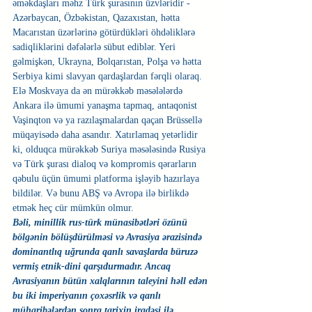
əməkdaşları məhz Türk şurasının üzvləridir -  
Azərbaycan, Özbəkistan, Qazaxıstan, hətta 
Macarıstan üzərlərinə götürdükləri öhdəliklərə 
sadiqliklərini dəfələrlə sübut ediblər. Yeri 
gəlmişkən, Ukrayna, Bolqarıstan, Polşa və hətta 
Serbiya kimi slavyan qardaşlardan fərqli olaraq.  
Elə Moskvaya da ən mürəkkəb məsələlərdə 
Ankara ilə ümumi yanaşma tapmaq, antaqonist 
Vaşinqton və ya razılaşmalardan qaçan Brüssellə 
müqayisədə daha asandır. Xatırlamaq yetərlidir 
ki, olduqca mürəkkəb Suriya məsələsində Rusiya 
və Türk şurası dialoq və kompromis qərarların 
qəbulu üçün ümumi platforma işləyib hazırlaya 
bildilər. Və bunu ABŞ və Avropa ilə birlikdə 
etmək heç cür mümkün olmur.
Bəli, minillik rus-türk münasibətləri özünü 
bölgənin bölüşdürülməsi və Avrasiya ərazisində 
dominantlıq uğrunda qanlı savaşlarda büruzə 
vermiş etnik-dini qarşıdurmadır. Ancaq 
Avrasiyanın bütün xalqlarının taleyini həll edən 
bu iki imperiyanın çoxəsrlik və qanlı 
müharibələrdən sonra tarixin iradəsi ilə 