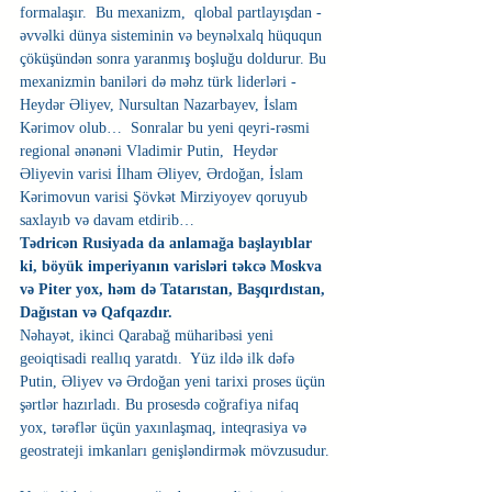
formalaşır.  Bu mexanizm,  qlobal partlayışdan - 
əvvəlki dünya sisteminin və beynəlxalq hüququn 
çöküşündən sonra yaranmış boşluğu doldurur. Bu 
mexanizmin baniləri də məhz türk liderləri - 
Heydər Əliyev, Nursultan Nazarbayev, İslam 
Kərimov olub…  Sonralar bu yeni qeyri-rəsmi 
regional ənənəni Vladimir Putin,  Heydər 
Əliyevin varisi İlham Əliyev, Ərdoğan, İslam 
Kərimovun varisi Şövkət Mirziyoyev qoruyub 
saxlayıb və davam etdirib…
Tədricən Rusiyada da anlamağa başlayıblar 
ki, böyük imperiyanın varisləri təkcə Moskva 
və Piter yox, həm də Tatarıstan, Başqırdıstan, 
Dağıstan və Qafqazdır.
Nəhayət, ikinci Qarabağ müharibəsi yeni 
geoiqtisadi reallıq yaratdı.  Yüz ildə ilk dəfə 
Putin, Əliyev və Ərdoğan yeni tarixi proses üçün 
şərtlər hazırladı. Bu prosesdə coğrafiya nifaq 
yox, tərəflər üçün yaxınlaşmaq, inteqrasiya və 
geostrateji imkanları genişləndirmək mövzusudur.