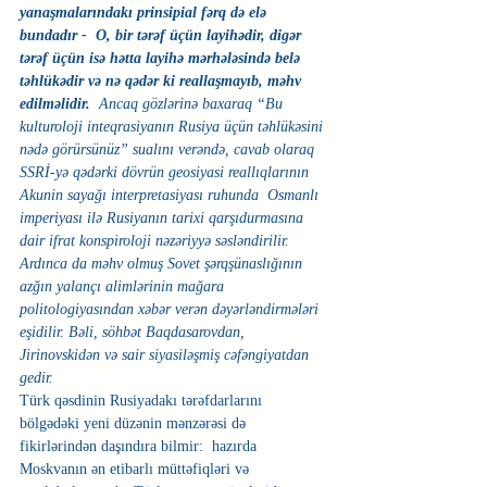
yanaşmalarındakı prinsipial fərq də elə 
bundadır -  O, bir tərəf üçün layihədir, digər 
tərəf üçün isə hətta layihə mərhələsində belə 
təhlükədir və nə qədər ki reallaşmayıb, məhv 
edilməlidir. 
 Ancaq gözlərinə baxaraq “Bu 
kulturoloji inteqrasiyanın Rusiya üçün təhlükəsini 
nədə görürsünüz” sualını verəndə, cavab olaraq 
SSRİ-yə qədərki dövrün geosiyasi reallıqlarının 
Akunin sayağı interpretasiyası ruhunda  Osmanlı 
imperiyası ilə Rusiyanın tarixi qarşıdurmasına 
dair ifrat konspiroloji nəzəriyyə səsləndirilir. 
Ardınca da məhv olmuş Sovet şərqşünaslığının 
azğın yalançı alimlərinin mağara 
politologiyasından xəbər verən dəyərləndirmələri 
eşidilir. Bəli, söhbət Baqdasarovdan, 
Jirinovskidən və sair siyasiləşmiş cəfəngiyatdan 
gedir.
Türk qəsdinin Rusiyadakı tərəfdarlarını 
bölgədəki yeni düzənin mənzərəsi də 
fikirlərindən daşındıra bilmir:  hazırda 
Moskvanın ən etibarlı müttəfiqləri və 