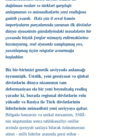
dağılması rusları və türkləri qarşılıqlı 
anlaşmanın və münasibətlərin yeni reallığına 
gətirib çıxardı.  Hələ yüz il əvvəl həmin 
imperiyaların parçalarında yaranan ilk dövlətlər 
dünya siyasətinin gündəliyindəki məsələlərin bir 
çoxunda böyük fərqlər nümayiş etdirməklərinə 
baxmayaraq, real siyasətdə uzaqlaşmaq yox, 
yaxınlaşmaq üçün nöqtələr axtarmağa 
başladılar.
Biz bir-birimizi genetik səviyyədə anlamağı 
öyrənmişik. Üstəlik, yeni geosiyasət və qlobal 
dövlətlərin dünya nizamının tam 
deformasiyası elə bir yeni beynəlxalq reallıq 
yaradır ki, burada regional dövlətlərin rolu 
yüksəlir və Rusiya ilə Türk dövlətlərinin 
liderlərinin münasibəti yeni səviyyəyə qalxır.
Bölgədə bənzərsiz və unikal mexanizm, SSRİ-
nin süqutundan sonra təhlükəsizliyi onillər 
ərzində qoruyub saxlaya biləcək özünəməxsus 
sütun - milli liderlər arasında şəxsi etibar - 