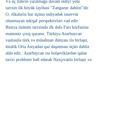
Və üç liderin yaratmağa davam etdiyi yeni 
tarixin ilk böyük layihəsi “Zəngəzur dəhlizi”dir. 
O, ölkələrin hər üçünə indiyədək təsəvvür 
olunmayan inkişaf perspektivləri vəd edir.  
Rusiya özünün tarixində ilk dəfə Fars körfəzinə 
maneəsiz çıxış qazanır, Türkiyə Azərbaycan 
vasitəsilə türk və müsəlman dünyası ilə birləşir, 
üstəlik Orta Asiyadan qaz daşınması üçün dəhliz 
əldə edir,  Azərbaycan isə bolşeviklərdən qalan 
tarixi problemi həll edərək Naxçıvanla birləşir və 
Türkiyə bazarlarına birbaşa keçidə nail olur.
Zəngəzur dəhlizi Rusiyanın Türk şurası ilə 
münasibətlərinin mirvarisi ola bilər.
Və bu, qarşılıqlı əlaqələrin yalnız bir aspektidir.  
Qlobal götürəndə isə dünya yalnız Rusiya ilə 
məhdudlaşmır və Türk şurasının əsasında dil, 
din və mədəniyyət birliyinə söykənən etnik-
mədəni məkanın yaranması ideyası dayanır.
Təbii ki, bu prosesin formalaşması Rusiyanın 
sabitlik qurşağını qorumaq və möhkəmlətməklə 
bağlı həyati maraqlarına uyğun gəlir -  bu cür 
ictimai-mədəni inteqrasiyanın sayəsində islam 