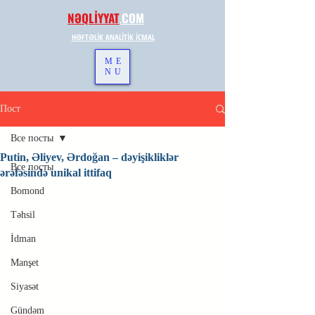
NƏQLİYYAT
.
COM
HƏFTƏLİK ANALİTİK İCMAL
ME
NU
Пост
Все посты
Putin, Əliyev, Ərdoğan – dəyişikliklər
Все посты
ərəfəsində unikal ittifaq
Bomond
Təhsil
İdman
Manşet
Siyasət
Gündəm