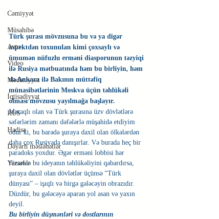
Cəmiyyət
Müsahibə
Türk şurası mövzusuna bu və ya digər 
Avto
aspektdən toxunulan kimi çoxsaylı və 
ümumən nüfuzlu erməni diasporunun təzyiqi 
Video
ilə Rusiya mətbuatında həm bu birliyin, həm 
də Ankara ilə Bakının müttəfiq 
Mədəniyyət
münasibətlərinin Moskva üçün təhlükəli 
İqtisadiyyat
olması mövzusu yayılmağa başlayır.
Maraqlı olan və Türk şurasına üzv dövlətlərə 
RUS
səfərlərim zamanı dəfələrlə müşahidə etdiyim 
Hadisə
odur ki, bu barədə şuraya daxil olan ölkələrdən 
daha çox Rusiyada danışırlar. Və burada heç bir 
Dəyərli məsləhətlər
paradoks yoxdur. Əgər erməni lobbisi hər 
Yazarlar
fürsətdə bu ideyanın təhlükəliyini qabardırsa, 
şuraya daxil olan dövlətlər üçünsə “Türk 
dünyası” – işıqlı və birgə gələcəyin obrazıdır. 
Düzdür, bu gələcəyə aparan yol asan və yaxın 
deyil.
Bu birliyin düşmənləri və dostlarının 