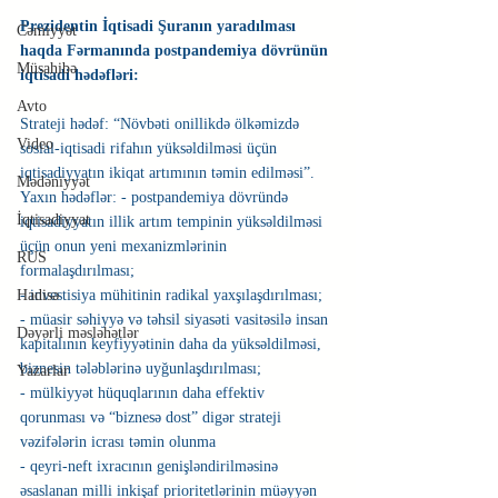
Prezidentin İqtisadi Şuranın yaradılması 
Cəmiyyət
haqda Fərmanında postpandemiya dövrünün 
Müsahibə
iqtisadi hədəfləri:
Avto
Strateji hədəf: “Növbəti onillikdə ölkəmizdə 
Video
sosial-iqtisadi rifahın yüksəldilməsi üçün 
iqtisadiyyatın ikiqat artımının təmin edilməsi”.
Mədəniyyət
Yaxın hədəflər: - postpandemiya dövründə 
İqtisadiyyat
iqtisadiyyatın illik artım tempinin yüksəldilməsi 
üçün onun yeni mexanizmlərinin 
RUS
formalaşdırılması;
- investisiya mühitinin radikal yaxşılaşdırılması;
Hadisə
- müasir səhiyyə və təhsil siyasəti vasitəsilə insan 
Dəyərli məsləhətlər
kapitalının keyfiyyətinin daha da yüksəldilməsi, 
biznesin tələblərinə uyğunlaşdırılması;
Yazarlar
- mülkiyyət hüquqlarının daha effektiv 
qorunması və “biznesə dost” digər strateji 
vəzifələrin icrası təmin olunma
- qeyri-neft ixracının genişləndirilməsinə 
əsaslanan milli inkişaf prioritetlərinin müəyyən 