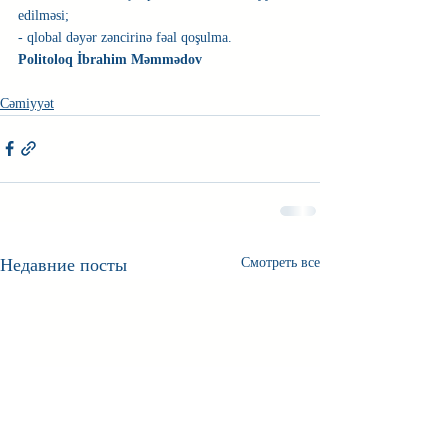
edilməsi;
- qlobal dəyər zəncirinə fəal qoşulma.
Politoloq İbrahim Məmmədov
Cəmiyyət
Недавние посты
Смотреть все