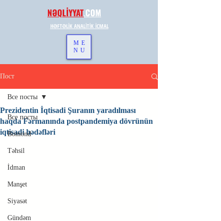
NƏQLİYYAT
.
COM
HƏFTƏLİK ANALİTİK İCMAL
ME
NU
Пост
Все посты
Prezidentin İqtisadi Şuranın yaradılması
Все посты
haqda Fərmanında postpandemiya dövrünün
iqtisadi hədəfləri
Bomond
Təhsil
İdman
Manşet
Siyasət
Gündəm