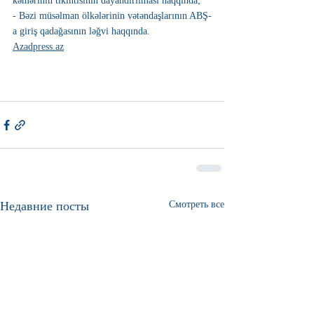
kəmərinin tikintisinin dayandırılması haqqında;
- Bəzi müsəlman ölkələrinin vətəndaşlarının ABŞ-
a giriş qadağasının ləğvi haqqında.
Azadpress.az
Недавние посты
Смотреть все