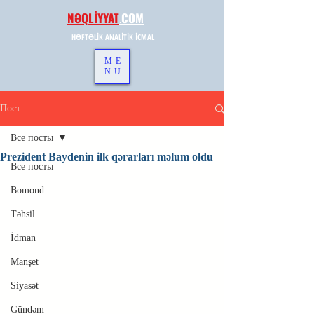
NƏQLİYYAT
.
COM
HƏFTƏLİK ANALİTİK İCMAL
ME
NU
Пост
Все посты
Prezident Baydenin ilk qərarları məlum oldu
Все посты
Bomond
Təhsil
İdman
Manşet
Siyasət
Gündəm