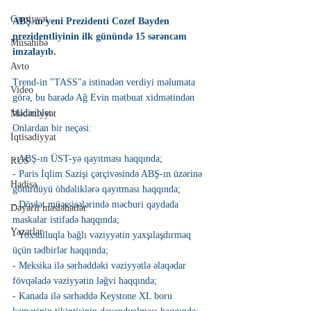
Cəmiyyət
ABŞ-ın yeni Prezidenti Cozef Bayden 
prezidentliyinin ilk günündə 15 sərəncam 
Müsahibə
imzalayıb.
Avto
Trend-in "TASS"a istinadən verdiyi məlumata 
Video
görə, bu barədə Ağ Evin mətbuat xidmətindən 
bildiriblər.
Mədəniyyət
Onlardan bir neçəsi:
İqtisadiyyat
- ABŞ-ın ÜST-yə qayıtması haqqında;
RUS
- Paris İqlim Sazişi çərçivəsində ABŞ-ın üzərinə 
Hadisə
götürdüyü öhdəliklərə qayıtması haqqında;
- Dövlət müəssisələrində məcburi qaydada 
Dəyərli məsləhətlər
maskalar istifadə haqqında;
Yazarlar
- Yoxsulluqla bağlı vəziyyətin yaxşılaşdırmaq 
üçün tədbirlər haqqında;
- Meksika ilə sərhəddəki vəziyyətlə əlaqədar 
fövqəladə vəziyyətin ləğvi haqqında;
- Kanada ilə sərhəddə Keystone XL boru 