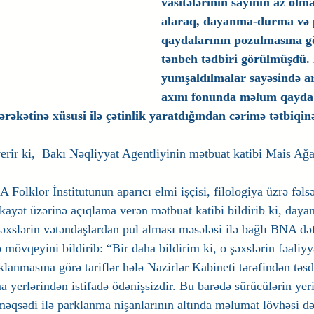
vasitələrinin sayının az olma
alaraq, dayanma-durma və
qaydalarının pozulmasına gö
tənbeh tədbiri görülmüşdü.
yumşaldılmalar sayəsində ar
axını fonunda məlum qayda 
ərəkətinə xüsusi ilə çətinlik yaratdığından cərimə tətbiqin
verir ki,  Bakı Nəqliyyat Agentliyinin mətbuat katibi Mais Ağa
Folklor İnstitutunun aparıcı elmi işçisi, filologiya üzrə fəls
kayət üzərinə açıqlama verən mətbuat katibi bildirib ki, daya
əxslərin vətəndaşlardan pul alması məsələsi ilə bağlı BNA də
ə mövqeyini bildirib: “Bir daha bildirim ki, o şəxslərin fəaliy
lanmasına görə tariflər hələ Nazirlər Kabineti tərəfindən təs
 yerlərindən istifadə ödənişsizdir. Bu barədə sürücülərin yer
əqsədi ilə parklanma nişanlarının altında məlumat lövhəsi d