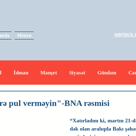
HƏFTƏLİK A
ızda
Menyu
l
İdman
Manşet
Siyasət
Gündəm
Cə
yət
İqtisadiyyat
RUS
Hadisə
Dəyərli məs
rə pul verməyin"-BNA rəsmisi
“Xatırladım ki, martın 21-d
dək olan aralıqda Bakı şəhə