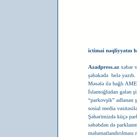
ictimai nəqliyyatın h
Azadpress
.az
 xəbər 
şəbəkədə  belə yazıb.
Məsələ ilə bağlı AMEA 
İslamoğludan gələn şi
“parkovşik” adlanan ş
sosial media vasitəsil
Şəhərimizdə küçə park
səbəbdən də parklanma
məlumatlandırılması m