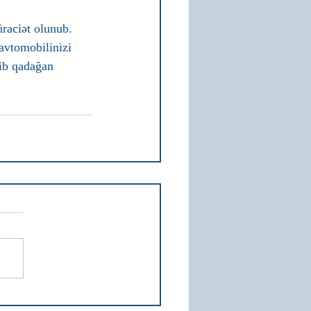
raciət olunub.
avtomobilinizi 
ib qadağan 