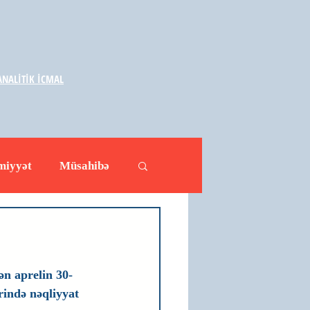
NALİTİK İCMAL
miyyət
Müsahibə
ləhətlər
Yazarlar
ən aprelin 30-
rində nəqliyyat 