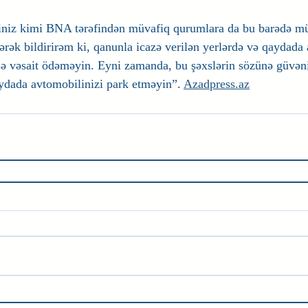
iniz kimi BNA tərəfindən müvafiq qurumlara da bu barədə mü
ərək bildirirəm ki, qanunla icazə verilən yerlərdə və qaydada 
sə vəsait ödəməyin. Eyni zamanda, bu şəxslərin sözünə güvən
ydada avtomobilinizi park etməyin”. 
Azadpress.az