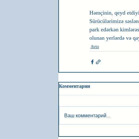
Həmçinin, qeyd etdiy
Sürücülərimizə səslən
park edərkən kimlərə
olunan yerlərdə və qa
Avto
Комментарии
Ваш комментарий...