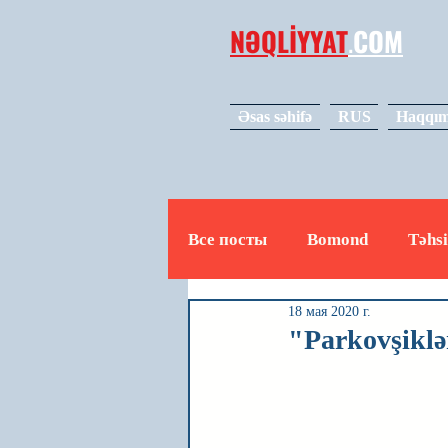
NƏQLİYYAT
.
COM
Əsas səhifə
RUS
Haqqım
Все посты
Bomond
Təhsi
18 мая 2020 г.
Avto
Video
Mədəniy
"Parkovşiklə