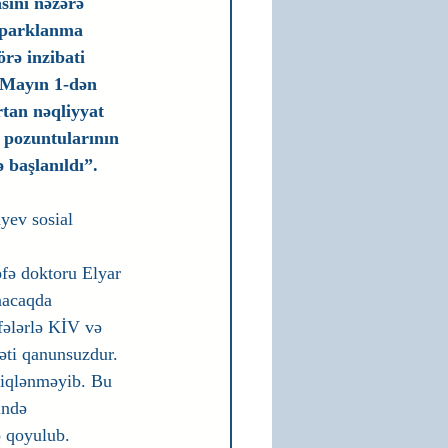
sını nəzərə 
 parklanma 
rə inzibati 
 Mayın 1-dən 
tan nəqliyyat 
pozuntularının 
ə başlanıldı”.
yev sosial 
əfə doktoru Elyar 
nacaqda 
fələrlə KİV və 
yəti qanunsuzdur. 
diqlənməyib. Bu 
ində 
ə qoyulub.