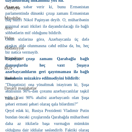
dayandırmaq imkanımız yox idi.
Axar.az
 xəbər verir ki, bunu Ermənistan 
Cəmiyyət
parlamentində dünənki çıxışı zamanı Ermənistan 
Müsahibə
Baş naziri Nikol Paşinyan deyib. O, müharibənin 
minimal ərazi itkiləri ilə dayandırılacağı ilə bağlı 
Avto
söhbətlərin mif olduğunu bildirib.
Video
Onun sözlərinə görə, Azərbaycanla üç dəfə 
atəşkəs əldə olunmasına cəhd edilsə də, bu, heç 
Mədəniyyət
bir nəticə verməyib.
İqtisadiyyat
Paşinyan çıxışı zamanı Qarabağla bağlı 
danışıqlarda heç vaxt Şuşaya 
RUS
azərbaycanlıların geri qayıtmaması ilə bağlı 
məsələnin müzakirə edilmədiyini bildirib:
Hadisə
“Diqqətinizi ona yönəltmək istəyirəm ki, Şuşa 
Dəyərli məsləhətlər
əhalisinin 90%-dən çoxunu azərbaycanlılar təşkil 
edib. Yəni 90% əhalisi azərbaycanlı olan Şuşa 
Yazarlar
şəhəri erməni şəhəri olaraq qala bilərdimi?”
Qeyd edək ki, Rusiya Prezidenti Vladimir Putin 
bundan öncəki çıxışlarında Qarabağda müharibəni 
daha az itkilərlə başa vurmağın mümkün 
olduğuna dair iddialar səsləndirib. Faktiki olaraq 