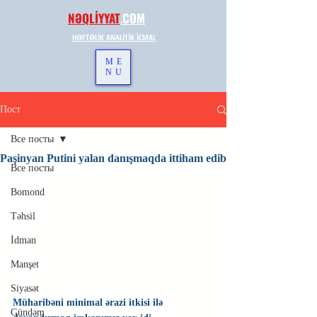
NƏQLİYYAT
.
COM
HƏFTƏLİK ANALİTİK İCMAL
ME
NU
Пост
Все посты
Paşinyan Putini yalan danışmaqda ittiham edib
Все посты
Bomond
Təhsil
İdman
Manşet
Siyasət
Müharibəni minimal ərazi itkisi ilə 
Gündəm