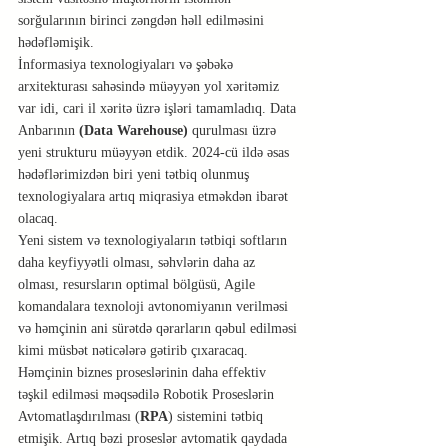
sorğularının birinci zəngdən həll edilməsini 
hədəfləmişik.
İnformasiya texnologiyaları və şəbəkə 
arxitekturası sahəsində müəyyən yol xəritəmiz 
var idi, cari il xəritə üzrə işləri tamamladıq. Data 
Anbarının 
(Data Warehouse) 
qurulması üzrə 
yeni strukturu müəyyən etdik. 2024-cü ildə əsas 
hədəflərimizdən biri yeni tətbiq olunmuş 
texnologiyalara artıq miqrasiya etməkdən ibarət 
olacaq.
Yeni sistem və texnologiyaların tətbiqi softların 
daha keyfiyyətli olması, səhvlərin daha az 
olması, resursların optimal bölgüsü, Agile 
komandalara texnoloji avtonomiyanın verilməsi 
və həmçinin ani sürətdə qərarların qəbul edilməsi 
kimi müsbət nəticələrə gətirib çıxaracaq.
Həmçinin biznes proseslərinin daha effektiv 
təşkil edilməsi məqsədilə Robotik Proseslərin 
Avtomatlaşdırılması (
RPA
) sistemini tətbiq 
etmişik. Artıq bəzi proseslər avtomatik qaydada 