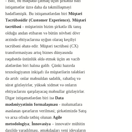
- Bəli, bu məqsədə çatmaq üçün şirkətdə bəzi 
istiqamətlər üzrə daha da təkmilləşməyi 
hədəfləmişik. Bu istiqamətlərdən biri 
Müştəri 
Təcrübəsidir (Customer Experience). Müştəri 
təcrübəsi - 
müştərinin bizim şirkətlə ilk tanış 
olduğu andan etibarən və bütün növbəti dövr 
ərzində ehtiyaclarına uyğun olaraq keçdiyi 
təcrübəni əhatə edir. Müştəri təcrübəsi (CX) 
transformasiyası artıq biznes dünyasında 
rəqabətdə üstünlük əldə etmək üçün ən vacib 
alətlərdən biri halına gəlib. Çünki hazırda 
texnologiyanın inkişafı ilə müştərilərin tələbləri 
də artıb: onlar məhsuldan sadəlik, rahatlıq və 
sürət gözləyirlər, yüksək xidmət və onların 
ehtiyaclarını qarşılayacaq məhsullar gözləyirlər.
Digər istiqamətlərdən biri isə 
Data 
mədəniyyətinin formalaşması
 - məlumatlara 
əsaslanan qərarların verilməsi; şirkətimizdə Satış 
və arxa ofisdə tətbiq olunan 
Agile 
metodologiya
; 
İnnovasiya
 – innovativ mühitin 
daxildə yaradılması, əməkdaşları yeni ideyaların 