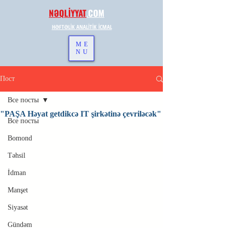
NƏQLİYYAT
.
COM
HƏFTƏLİK ANALİTİK İCMAL
ME
NU
Пост
Все посты
"PAŞA Həyat getdikcə IT şirkətinə çevriləcək"
Все посты
Bomond
Təhsil
İdman
Manşet
Siyasət
Gündəm