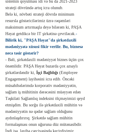
sistemin qoyulması idi və bu da 2021-2023 
strateji dövründə artıq icra olunub.
Belə ki, növbəti strateji dövrdə minimum 
resursla göstəricilərimiz üzrə rəqəmləri 
maksimum artırmaqla deyə bilərəm ki, PAŞA 
Həyat getdikcə bir IT şirkətinə çevriləcək.
- 
Bilirik ki, "PAŞA Həyat"da şirkətdaxili 
mədəniyyətə xüsusi fikir verilir. Bu, biznesə 
necə təsir göstərir?
- Bəli, şirkətdaxili mədəniyyət biznes üçün çox 
önəmlidir. PAŞA Həyat bazarda çox azsaylı 
şirkətlərdəndir ki, 
İşçi Bağlılığı
 (Employee 
Engagement) layihəsini icra edib. Öncəki 
müsahibələrimdə korporativ mədəniyyətin, 
sağlam iş mühitinin dərəcəsini müəyyən edən 
Təşkilati Sağlamlıq indeksini ölçməyimizi qeyd 
etmişdim. Bu sorğu ilə şirkətdaxili mühitin və 
mədəniyyətin nə qədər sağlam olduğunu 
aydınlaşdırırıq. Şirkətdə sağlam mühitin 
formalaşması onun uğuruna düz mütənasibdir. 
İndi isə, layihə çərçivəsində keçirdiyimiz 