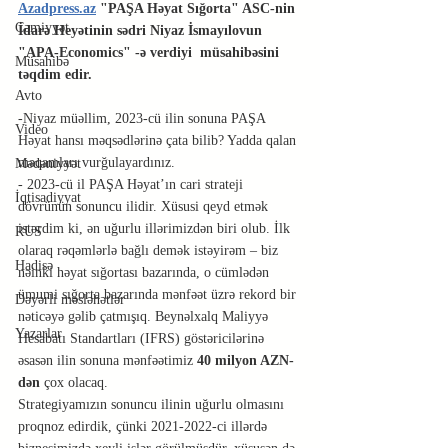
Azadpress.az
 "PAŞA Həyat Sığorta" ASC-nin 
Cəmiyyət
İdarə Heyətinin sədri Niyaz İsmayılovun 
"
APA
-Economics" -ə verdiyi  müsahibəsini 
Müsahibə
təqdim edir.
Avto
-Niyaz müəllim, 2023-cü ilin sonuna PAŞA 
Video
Həyat hansı məqsədlərinə çata bilib? Yadda qalan 
məqamları vurğulayardınız.
Mədəniyyət
- 2023-cü il PAŞA Həyat’ın cari strateji 
İqtisadiyyat
dövrünün sonuncu ilidir. Xüsusi qeyd etmək 
istərdim ki, ən uğurlu illərimizdən biri olub. İlk 
RUS
olaraq rəqəmlərlə bağlı demək istəyirəm – biz 
Hadisə
nəinki həyat sığortası bazarında, o cümlədən 
ümumi sığorta bazarında mənfəət üzrə rekord bir 
Dəyərli məsləhətlər
nəticəyə gəlib çatmışıq. Beynəlxalq Maliyyə 
Yazarlar
Hesabatı Standartları (IFRS) göstəricilərinə 
əsasən ilin sonuna mənfəətimiz 
40 milyon AZN-
dən
 çox olacaq.
Strategiyamızın sonuncu ilinin uğurlu olmasını 
proqnoz edirdik, çünki 2021-2022-ci illərdə 