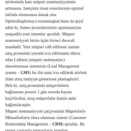
növbəsində həm müştəri məmnuniyyətinin 
artmasına, həmçinin insan resurslarının optimal 
istifadə olunmasına dəstək olur.
Optimallaşdırmaya toxunmuşkən bunu da qeyd 
edim ki, biznes proseslərimizin optimizasiyası 
məqsədilə yeni sistemlər qurulub. Müştəri 
məmnuniyyəti bizim üçün birinci dərəcəli 
məsələdir. Yeni müştəri cəlb edilməsi zamanı 
satış prosesinin yerində icra edilməsini ehtiva 
edən Lidlərin (müştəri məlumatları) 
idarəolunması sisteminin (Lead Management 
system – 
LMS
) bu ilin sonu icra edilərək növbəti 
ildən artıq fəaliyyət göstərməsi planlaşdırılır. 
Belə ki, satış prosesində müqavilələrin 
bağlanması prosesi 1 gün ərzində həyata 
keçirilirdisə, artıq müqavilələr həmin anda 
bağlanılacaqdır.
Müştəri məmnuniyyəti çərçivəsində Müştərilərlə 
Münasibətlərin idarə olunması sistemi (Customer 
Relationship Management – 
CRM
) quruldu. Bu 
sistem vasitəsilə müştərilərin istənilən 