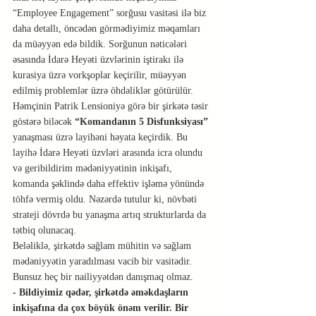
“Employee Engagement” sorğusu vasitəsi ilə biz 
daha detallı, öncədən görmədiyimiz məqamları 
da müəyyən edə bildik. Sorğunun nəticələri 
əsasında İdarə Heyəti üzvlərinin iştirakı ilə 
kurasiya üzrə vorkşoplar keçirilir, müəyyən 
edilmiş problemlər üzrə öhdəliklər götürülür.
Həmçinin Patrik Lensioniyə görə bir şirkətə təsir 
göstərə biləcək 
“Komandanın 5 Disfunksiyası”
yanaşması üzrə layihəni həyata keçirdik. Bu 
layihə İdarə Heyəti üzvləri arasında icra olundu 
və geribildirim mədəniyyətinin inkişafı, 
komanda şəklində daha effektiv işləmə yönündə 
töhfə vermiş oldu. Nəzərdə tutulur ki, növbəti 
strateji dövrdə bu yanaşma artıq strukturlarda da 
tətbiq olunacaq.
Beləliklə, şirkətdə sağlam mühitin və sağlam 
mədəniyyətin yaradılması vacib bir vasitədir. 
Bunsuz heç bir nailiyyətdən danışmaq olmaz.
- Bildiyimiz qədər, şirkətdə əməkdaşların 
inkişafına da çox böyük önəm verilir. Bir 