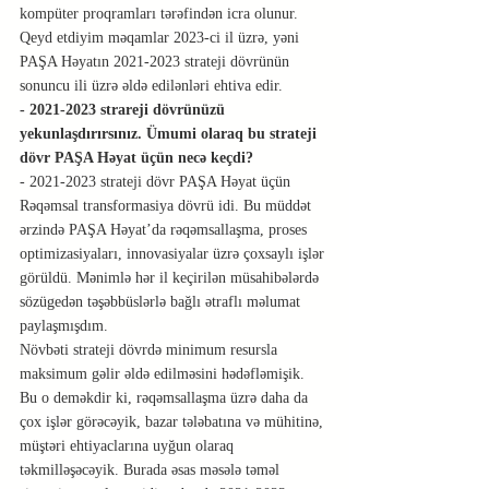
kompüter proqramları tərəfindən icra olunur.
Qeyd etdiyim məqamlar 2023-ci il üzrə, yəni 
PAŞA Həyatın 2021-2023 strateji dövrünün 
sonuncu ili üzrə əldə edilənləri ehtiva edir.
- 2021-2023 strareji dövrünüzü 
yekunlaşdırırsınız. Ümumi olaraq bu strateji 
dövr PAŞA Həyat üçün necə keçdi?
- 2021-2023 strateji dövr PAŞA Həyat üçün 
Rəqəmsal transformasiya dövrü idi. Bu müddət 
ərzində PAŞA Həyat’da rəqəmsallaşma, proses 
optimizasiyaları, innovasiyalar üzrə çoxsaylı işlər 
görüldü. Mənimlə hər il keçirilən müsahibələrdə 
sözügedən təşəbbüslərlə bağlı ətraflı məlumat 
paylaşmışdım.
Növbəti strateji dövrdə minimum resursla 
maksimum gəlir əldə edilməsini hədəfləmişik. 
Bu o deməkdir ki, rəqəmsallaşma üzrə daha da 
çox işlər görəcəyik, bazar tələbatına və mühitinə, 
müştəri ehtiyaclarına uyğun olaraq 
təkmilləşəcəyik. Burada əsas məsələ təməl 