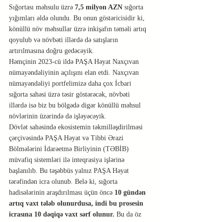
Sığortası məhsulu üzrə 
7,5 milyon AZN
 sığorta 
yığımları əldə olundu. Bu onun göstəricisidir ki, 
könüllü növ məhsullar üzrə inkişafın təməli artıq 
qoyulub və növbəti illərdə də satışların 
artırılmasına doğru gedəcəyik.
Həmçinin 2023-cü ildə PAŞA Həyat Naxçıvan 
nümayəndəliyinin açılışını elan etdi. Naxçıvan 
nümayəndəliyi portfelimizə daha çox İcbari 
sığorta sahəsi üzrə təsir göstərəcək, növbəti 
illərdə isə biz bu bölgədə digər könüllü məhsul 
növlərinin üzərində də işləyəcəyik.
Dövlət sahəsində ekosistemin təkmilləşdirilməsi 
çərçivəsində PAŞA Həyat və Tibbi Ərazi 
Bölmələrini İdarəetmə Birliyinin (TƏBİB) 
müvafiq sistemləri ilə inteqrasiya işlərinə 
başlanılıb. Bu təşəbbüs yalnız PAŞA Həyat 
tərəfindən icra olunub. Belə ki, sığorta 
hadisələrinin araşdırılması üçün öncə 
10 gündən 
artıq vaxt tələb olunurdusa, indi bu prosesin 
icrasına 10 dəqiqə vaxt sərf olunur. 
Bu da öz 