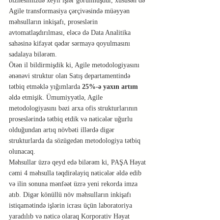
biznesimizdə xeyli işlər görülmüşdür, xüsusən də 
Agile transformasiya çərçivəsində müəyyən 
məhsulların inkişafı, proseslərin 
avtomatlaşdırılması, eləcə də Data Analitika 
sahəsinə kifayət qədər sərmayə qoyulmasını 
sadalaya bilərəm.
Ötən il bildirmişdik ki, Agile metodologiyasını 
ənənəvi struktur olan Satış departamentində 
tətbiq etməklə yığımlarda 
25%-ə yaxın artım 
əldə etmişik. Ümumiyyətlə, Agile 
metodologiyasını bəzi arxa ofis strukturlarının 
proseslərində tətbiq etdik və nəticələr uğurlu 
olduğundan artıq növbəti illərdə digər 
strukturlarda da sözügedən metodologiya tətbiq 
olunacaq.
Məhsullar üzrə qeyd edə bilərəm ki, PAŞA Həyat 
cəmi 4 məhsulla təqdirəlayiq nəticələr əldə edib 
və ilin sonuna mənfəət üzrə yeni rekorda imza 
atıb. Digər könüllü növ məhsulların inkişafı 
istiqamətində işlərin icrası üçün laboratoriya 
yaradılıb və nəticə olaraq Korporativ Həyat 