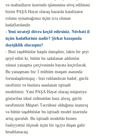
və məhsulların üzərində işləməsinə sövq edilməsi 
bizim PAŞA Həyat olaraq bazarda katalizator 
rolunu oynamağımız üçün icra olunan 
hədəflərdəndir.
- Yeni strateji dövrə keçid edirsiniz. Növbəti il 
üçün hədəfləriniz nədir? Şirkət baxışında 
dəyişiklik olacaqmı?
- Bəzi təşəbbüslər haqda danışdım, lakin bir şeyi 
qeyd edim ki, bütün bu sadalanan addımlar 
xüsusi yanaşma çərçivəsində həyata keçiriləcək. 
Bu yanaşmanı biz 3 mühüm məqam əsasında 
formalaşdırmışıq - bizi ruhlandıran hədəf, güclü 
tərəfimiz və bunlara əsaslanan iqtisadi 
modelimiz. Yəni PAŞA Həyat olaraq müştəriyə 
göstərilən ideal xidmətdən həzz alırıq, güclü 
tərəfimizin Müştəri Təcrübəsi olduğuna inanırıq 
və bütün təşəbbüslər bu iqtisadi model üzərində 
artıq qurulub. Bu iqtisadi modeldə biznes 
fəaliyyətini ölçmək üçün bir işçiyə düşən gəlir 
hesablanacaq.