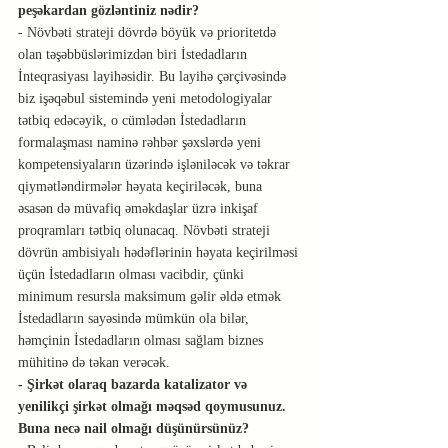
peşəkardan gözləntiniz nədir?
- Növbəti strateji dövrdə böyük və prioritetdə 
olan təşəbbüslərimizdən biri İstedadların 
İnteqrasiyası layihəsidir. Bu layihə çərçivəsində 
biz işəqəbul sistemində yeni metodologiyalar 
tətbiq edəcəyik, o cümlədən İstedadların 
formalaşması naminə rəhbər şəxslərdə yeni 
kompetensiyaların üzərində işləniləcək və təkrar 
qiymətləndirmələr həyata keçiriləcək, buna 
əsasən də müvafiq əməkdaşlar üzrə inkişaf 
proqramları tətbiq olunacaq. Növbəti strateji 
dövrün ambisiyalı hədəflərinin həyata keçirilməsi 
üçün İstedadların olması vacibdir, çünki 
minimum resursla maksimum gəlir əldə etmək 
İstedadların sayəsində mümkün ola bilər, 
həmçinin İstedadların olması sağlam biznes 
mühitinə də təkan verəcək.
- Şirkət olaraq bazarda katalizator və 
yenilikçi şirkət olmağı məqsəd qoymusunuz. 
Buna necə nail olmağı düşünürsünüz?