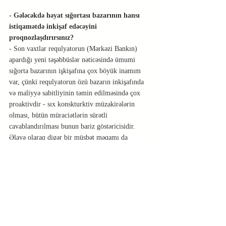
- Gələcəkdə həyat sığortası bazarının hansı 
istiqamətdə inkişaf edəcəyini 
proqnozlaşdırırsınız?
- Son vaxtlar requlyatorun (Mərkəzi Bankın) 
apardığı yeni təşəbbüslər nəticəsində ümumi 
sığorta bazarının işkişafına çox böyük inamım 
var, çünki requlyatorun özü bazarın inkişafında 
və maliyyə sabitliyinin təmin edilməsində çox 
proaktivdir - sıx konskturktiv müzakirələrin 
olması, bütün müraciətlərin sürətli 
cavablandırılması bunun bariz göstəricisidir.
Əlavə olaraq digər bir müsbət məqamı da 
vurğulayım ki, requlyatorun təşəbbüsü ilə 
banklar və sığorta sahəsi tarixində ilk dəfə olaraq 
Bank-Sığorta
 modeli yaradılmışdır. Azərbaycan 
Sığortaçılar Assosasiyası və Azərbaycan Banklar 
Assosiasiyasının birgə əməkdaşlığı çərçivəsində 
vahid işçi qrupu yaradılmışdır və bank kanalları 
vasitəsilə satışlar həyata keçirilməsi üçün işlər 