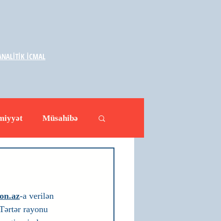
NALİTİK İCMAL
miyyət
Müsahibə
ləhətlər
Yazarlar
on.az
-a verilən 
Tərtər rayonu 