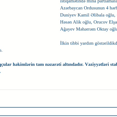
istiqamətində mina partlaması
Azərbaycan Ordusunun 4 hərb
Duniyev Kamil Əlibala oğlu
Həsən Alik oğlu, Orucov Elşad
Ağayev Məhərrəm Oktay oğlu 
İlkin tibbi yardım göstərildikd
b.
ular həkimlərin tam nəzarəti altındadır. Vəziyyətləri stabi
.