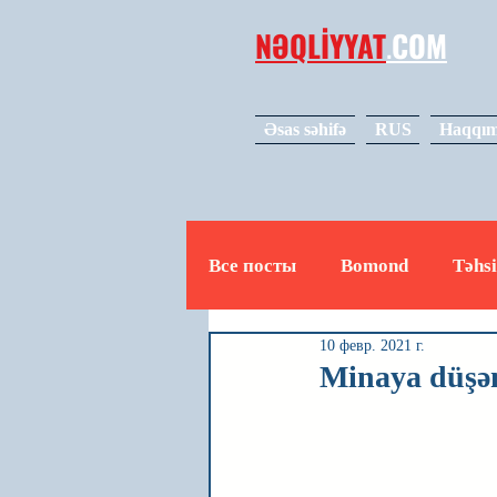
NƏQLİYYAT
.
COM
Əsas səhifə
RUS
Haqqım
Все посты
Bomond
Təhsi
10 февр. 2021 г.
Avto
Video
Mədəniy
Minaya düşən