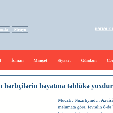
HƏFTƏLİK A
ızda
Menyu
l
İdman
Manşet
Siyasət
Gündəm
Cə
yət
İqtisadiyyat
RUS
Hadisə
Dəyərli məs
 hərbçilərin həyatına təhlükə yoxdur
Müdafiə Nazirliyindən 
Azvisi
məlumata görə, fevralın 8-də 