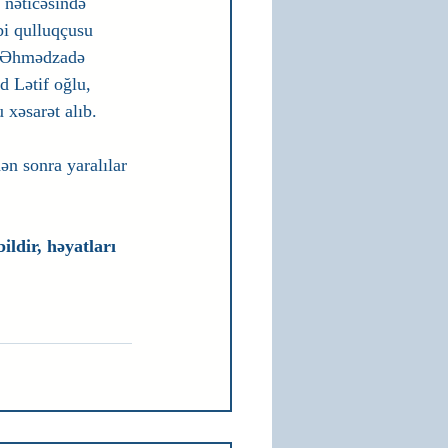
 nəticəsində 
i qulluqçusu 
, Əhmədzadə 
 Lətif oğlu, 
xəsarət alıb.
ən sonra yaralılar 
ldir, həyatları 