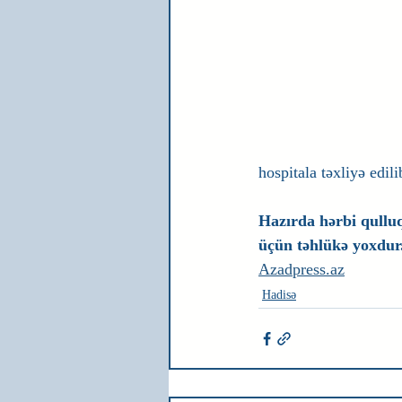
hospitala təxliyə edili
Hazırda hərbi qulluqç
üçün təhlükə yoxdur
Azadpress.az
Hadisə