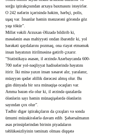
sorğu iştirakçısından arxaya baxmasını istəyirlər. 
O 242 nəfərin içərisində həkim, hərbçi, polis, 
uşaq var. İnsanlar həmin mənzərəni görəndə göz 
yaşı tökür”.
Millət vəkili Arzuxan Əlizadə bildirib ki, 
məsələnin əsas mahiyyəti ondan ibarətdir ki, yol 
hərəkəti qaydalarını pozmaq, ona riayət etməmək 
insan həyatının itirilməsinə gətirib çıxarır.
“Statistikaya əsasən, il ərzində Azərbaycanda 600-
700 nəfər yol-nəqliyyat hadisələrində həyatını 
itirir. İki minə yaxın insan xəsarət alır, yaralanır, 
müəyyən qədər əlillik dərəcəsi almış olur. Bu 
gün dünyada bir sıra münaqişə ocaqları var. 
Amma bəzən elə olur ki, il ərzində qəzalarda 
ölənlərin sayı həmin münaqişələrdə ölənlərin 
sayından çox olur”.
Tədbir digər iştirakçıların da çıxışları və sonda 
ümumi müzakirələrlə davam edib. Şəhərsalmanın 
əsas prinsiplərindən birinin piyadaların 
təhlükəsizliyinin təminatı olması diqqətə 