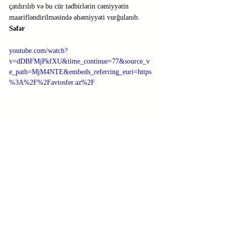
çatdırılıb və bu cür tədbirlərin cəmiyyətin 
maarifləndirilməsində əhəmiyyəti vurğulanıb.
Səfər
youtube.com/watch?
v=dDBFMjPkfXU&time_continue=77&source_v
e_path=MjM4NTE&embeds_referring_euri=https
%3A%2F%2Favtosfer.az%2F
Cəmiyyət
Недавние посты
Смотреть все