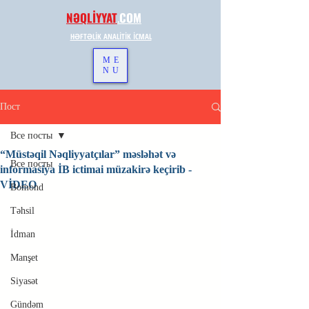
NƏQLİYYAT
.
COM
HƏFTƏLİK ANALİTİK İCMAL
ME
NU
Пост
Все посты
“Müstəqil Nəqliyyatçılar” məsləhət və
Все посты
informasiya İB ictimai müzakirə keçirib -
VİDEO
Bomond
Təhsil
İdman
Manşet
Siyasət
Gündəm