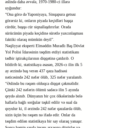
əslində daha əvvələ, 1970-1980-ci illərə 
uyğundur:
“Ona görə də Yaponiyaya, Sinqapura getsəz 
görərsiz ki, onların piyada keçidləri başqa 
cürdür, başqa cür siqnallaşdırırlar. Orada 
sürücünün piyada keçidinə sürətlə yaxcınlaşması 
faktiki olaraq mümkün deyil”.
Nəqliyyat eksperti Elməddin Muradlı Baş Dövlət 
Yol Polisi İdarəsinin təqdim etdiyi statistikanı 
tədbir iştirakçılarının diqqətinə çatdırıb. O 
bildirib ki, statistikaya əsasən, 2026-cı ilin ilk 5 
ay ərzində baş verən 437 qəza hadisəsi 
nəticəsində 242 nəfər ölüb, 325 nəfər yaralanıb.
“Əslində bu rəqəm olduqca diqqət çəkməlidir. 
Çünki 242 nəfərin ölümü sadəcə ilin 5 ayında 
qeydə alınıb. Dünyanın bir çox ölkələrində belə 
hallarla bağlı sorğular təşkil edilir və sual da 
qoyulur ki, il ərzində 242 nəfər qəzalarda ölüb, 
sizin üçün bu rəqəm nə ifadə edir. Onlar da 
təqdim edilən statistikaya bir say olaraq yanaşır. 
Sonra həmin sayda insanı arxasına düzürlər və 