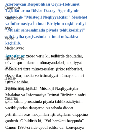
Azərbaycan Respublikası Qeyri-Hökumət 
Cəmiyyət
Təşkilatlarına Dövlət Dəstəyi Agentliyinin 
dəstəyi ilə "Müstəqil Nəqliyyatçılar" Məsləhət 
Müsahibə
və İnformasiya İctimai Birliyinin təşkil etdiyi 
Avto
“Müasir şəhərsalmada piyada təhlükəsizliyi” 
adlı layihə çərçivəsində ictimai müzakirə 
Video
keçirilib.
Mədəniyyət
Avtosfer.az
 xəbər verir ki, tədbirdə deputatlar, 
İqtisadiyyat
dövlət qurumlarının nümayəndələri, nəqliyyat 
RUS
məsələləri üzrə mütəxəssislər, şirkət rəhbərləri, 
ekspertlər, media və ictimaiyyət nümayəndələri 
Hadisə
iştirak ediblər.
Dəyərli məsləhətlər
Tədbirin açılışında "Müstəqil Nəqliyyatçılar" 
Məsləhət və İnformasiya İctimai Birliyinin sədri 
Yazarlar
şəhərsalma prosesində piyada təhlükəsizliyinin 
vacibliyindən danışaraq bu sahədə diqqət 
yetirilməli əsas məqamları iştirakçıların diqqətinə 
çatdırıb. O bildirib ki, “Yol hərəkəti haqqında” 
Qanun 1998-ci ildə qəbul edilsə də, konsepsiya 