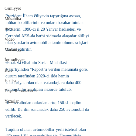
Cəmiyyət
Prezident İlham Əliyevin tapşırığına əsasən, 
Müsahibə
müharibə əlillərinin və onlara bərabər tutulan 
Avto
şəxslərin, 1990-cı il 20 Yanvar hadisələri və 
Çernobıl AES-də hərbi xidmətlə əlaqədar əlilliyi 
Video
olan şəxslərin avtomobillə təmin olunması işləri 
davam etdirilir.
Mədəniyyət
İqtisadiyyat
Əmək və Əhalinin Sosial Müdafiəsi 
Nazirliyindən "Report"a verilən məlumata görə, 
RUS
qurum tərəfindən 2020-ci ildə həmin 
Hadisə
kateqoriyalardan olan vətəndaşlara daha 400 
avtomobilin verilməsi nəzərdə tutulub.
Dəyərli məsləhətlər
Yazarlar
İlin əvvəlindən onlardan artıq 150-si təqdim 
edilib. Bu ilin sonunadək daha 250 avtomobil də 
veriləcək.
Təqdim olunan avtomobillər yerli istehsal olan 