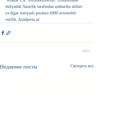
“Khazar LX” avtomobilləridir. Ümumilikdə 
indiyədək Nazirlik tərəfindən müharibə əlilləri 
və digər imtiyazlı şəxslərə 6900 avtomobil 
verilib. Azadpress.az 
Недавние посты
Смотреть все