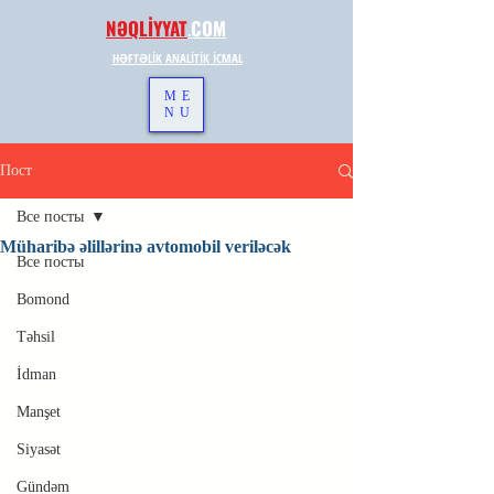
NƏQLİYYAT
.
COM
HƏFTƏLİK ANALİTİK İCMAL
ME
NU
Пост
Все посты
Müharibə əlillərinə avtomobil veriləcək
Все посты
Bomond
Təhsil
İdman
Manşet
Siyasət
Gündəm