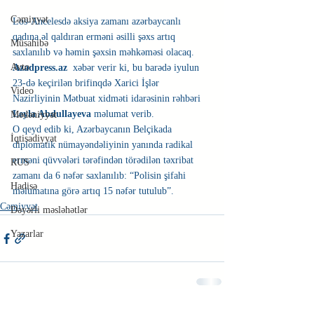
Cəmiyyət
Los-Ancelesdə aksiya zamanı azərbaycanlı 
qadına əl qaldıran erməni əsilli şəxs artıq 
Müsahibə
saxlanılıb və həmin şəxsin məhkəməsi olacaq.
Avto
Azadpress.az
  xəbər verir ki, bu barədə iyulun 
23-də keçirilən brifinqdə Xarici İşlər 
Video
Nazirliyinin Mətbuat xidməti idarəsinin rəhbəri 
Leyla Abdullayeva 
məlumat verib.
Mədəniyyət
O qeyd edib ki, Azərbaycanın Belçikada 
İqtisadiyyat
diplomatik nümayəndəliyinin yanında radikal 
erməni qüvvələri tərəfindən törədilən təxribat 
RUS
zamanı da 6 nəfər saxlanılıb: “Polisin şifahi 
Hadisə
məlumatına görə artıq 15 nəfər tutulub”. 
Cəmiyyət
Dəyərli məsləhətlər
Yazarlar