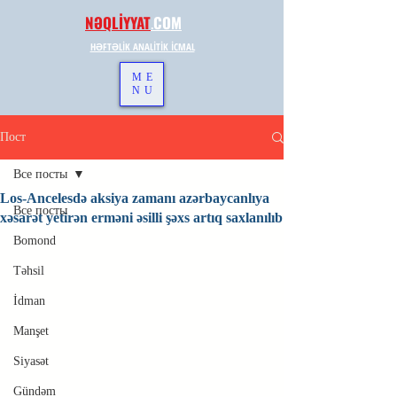
NƏQLİYYAT
.
COM
HƏFTƏLİK ANALİTİK İCMAL
ME
NU
Пост
Все посты
Los-Ancelesdə aksiya zamanı azərbaycanlıya
Все посты
xəsarət yetirən erməni əsilli şəxs artıq saxlanılıb
Bomond
Təhsil
İdman
Manşet
Siyasət
Gündəm