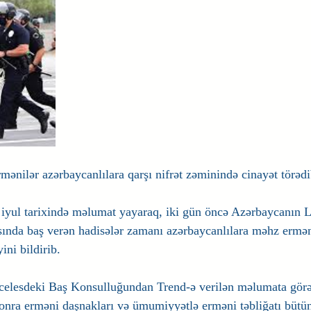
mənilər azərbaycanlılara qarşı nifrət zəminində cinayət törədi
 iyul tarixində məlumat yayaraq, iki gün öncə Azərbaycanın 
sında baş verən hadisələr zamanı azərbaycanlılara məhz ermə
ini bildirib.
elesdeki Baş Konsulluğundan Trend-ə verilən məlumata görə,
onra erməni daşnakları və ümumiyyətlə erməni təbliğatı bütün