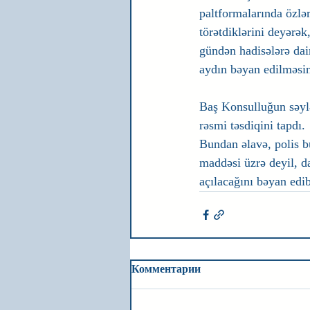
paltformalarında özlər
törətdiklərini deyərək,
gündən hadisələrə da
aydın bəyan edilməsin
Baş Konsulluğun səylə
rəsmi təsdiqini tapdı.
Bundan əlavə, polis bu
maddəsi üzrə deyil, d
açılacağını bəyan edi
Комментарии