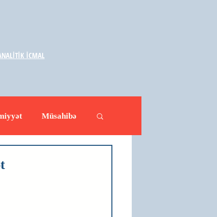
NALİTİK İCMAL
miyyət
Müsahibə
ləhətlər
Yazarlar
t