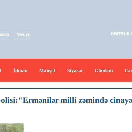
HƏFTƏLİK A
ızda
Menyu
l
İdman
Manşet
Siyasət
Gündəm
Cə
yət
İqtisadiyyat
RUS
Hadisə
Dəyərli məs
olisi:"Ermənilər milli zəmində cinayə