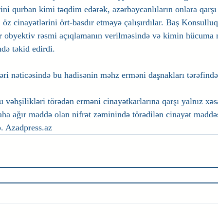
ini qurban kimi təqdim edərək, azərbaycanlıların onlara qarşı
 öz cinayətlərini ört-basdır etməyə çalışırdılar. Baş Konsulluq 
ir obyektiv rəsmi açıqlamanın verilməsində və kimin hücuma 
də təkid edirdi.
ri nəticəsində bu hadisənin məhz erməni daşnakları tərəfindən
 vəhşilikləri törədən erməni cinayətkarlarına qarşı yalnız xəs
aha ağır maddə olan nifrət zəminində törədilən cinayət maddəs
b. Azadpress.az 