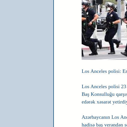
Los Anceles polisi: Er
Los Anceles polisi 23
Baş Konsulluğu qarşı
edərək xəsarət yetirdiy
Azərbaycanın Los Anc
hadisə baş verəndən s