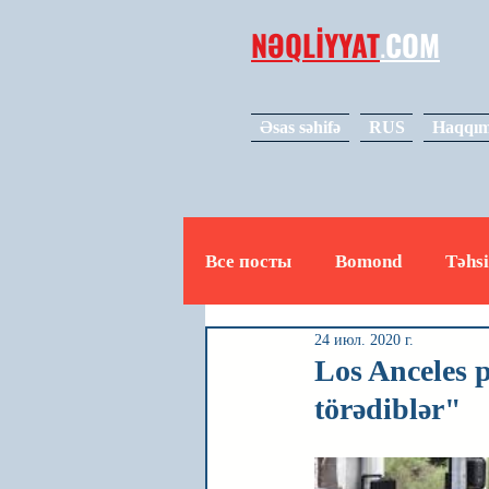
NƏQLİYYAT
.
COM
Əsas səhifə
RUS
Haqqım
Все посты
Bomond
Təhsi
24 июл. 2020 г.
Avto
Video
Mədəniy
Los Anceles p
törədiblər"