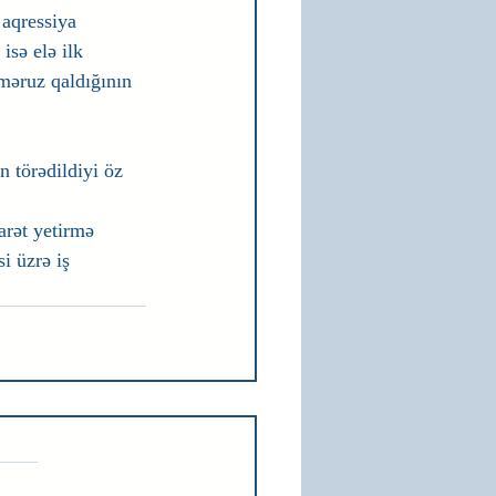
 aqressiya 
isə elə ilk 
məruz qaldığının 
 törədildiyi öz 
arət yetirmə 
i üzrə iş 