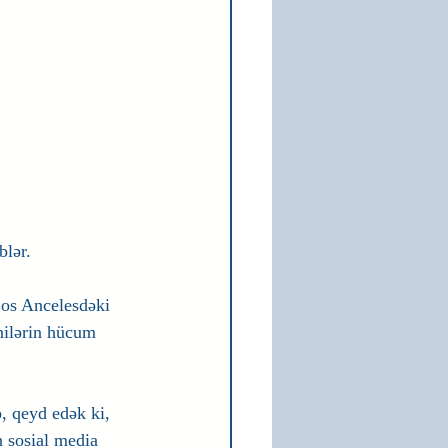
blər.
Los Ancelesdəki 
nilərin hücum 
 qeyd edək ki, 
 sosial media 