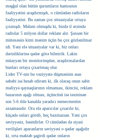
məşğul olan bütün qurumların hamısının 
fəaliyyətini araşdırmışdı, o cümlədən radioların 
fəaliyyətini. Bu zaman çox situasiyalar ortaya 
çıxmışdı. Məlum olmuşdu ki, bizdə il ərzində 
radiolar 5 milyon dollar reklam alır. Şəxsən bir 
mütəxəssis kimi mənim üçün bu çox gözlənilməz 
idi. Yəni elə situasiyalar var ki, biz onları 
dərinliklərinə qədər görə bilmirik. Lakin 
müəyyən bir monitorinqdən, araşdırmalardan 
bunları ortaya çıxartmaq olur.
Lider TV-nin bu vəziyyətə düşməsinin əsas 
səbəbi isə hesab edirəm ki, ilk olaraq onun sabit 
maliyyə qaynaqlarının olmaması, ikincisi, reklam 
bazarının aşağı olması, üçüncüsü isə təxminən 
son 5-6 ildə kanalda yaradıcı menecmentin 
axsamasıdır. Ora elə aparıcılar çıxarılır ki, 
küçədə onları görüb, heç baxmazsan. Yəni çox 
səviyyəsiz, bəsitdirlər. O cümlədən də siyasi 
verilişləri aparanların səviyyəsi o qədər aşağıdır 
ki, orta məktəb şagirdi qədər onların 