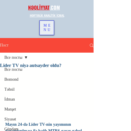
NƏQLİYYAT
.
COM
HƏFTƏLİK ANALİTİK İCMAL
ME
NU
Пост
Все посты
Lider TV niyə autsayder oldu?
Все посты
Bomond
Təhsil
İdman
Manşet
Siyasət
Mayın 24-də Lider TV-nin yayımının 
Gündəm
dayandırılması ilə bağlı MTRŞ qərar qəbul 