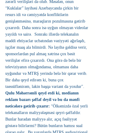
zərərli verilişləri də olub. Məsələn, onun 
“Kuklalar” layihəsi Azərbaycanda çirkin bir 
resurs idi və cəmiyyətdə konfliktlərin 
genişlənməsinə, maraqların pozulmasına gətirib 
çıxarırdı. Daha sonra isə uyğun olmayan videolar 
yayıldı və sairə.  Sonrakı illərdə telekanalın 
maddi ehtiyaclar ucbatından vəziyyəti ağırlaşdı, 
işçilər maaş ala bilmirdi. Nə layihə gəldisə verir, 
sponsorlardan pul almaq xətrinə çox bəsit 
verilişlər efirə çıxarırdı. Ona görə də belə bir 
televiziyanın olmağındansa, olmaması daha 
uyğundur və MTRŞ yerində belə bir qərar verib. 
Bir daha qeyd edirəm ki, buna çox 
təəssüflənirəm, lakin başqa variant da yoxdur".
Qulu Məhərrəmli qeyd etdi ki, medianın 
reklam bazarı şəffaf deyil və bu da mənfi 
nəticələrə gətirib çıxarır:
 “Ölkəmizdə özəl yerli 
telekanalların maliyyələşməsi qeyri-şəffafdır. 
Bunlar haradan maliyyə alır, açıq fəaliyyət 
göstərə bilirlərmi? Bütün bunların hamısı sual 
olaraq qalır.  Bu yaxınlarda MTRŞ audiovizional 