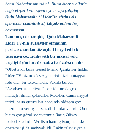
hansı islahatlar zəruridir?  Bu və digər suallarla 
bağlı ekspertlərin rəyini öyrənməyə çalışdıq.
Qulu Məhərrəmli:
 “
”Lider"in efirinə elə 
aparıcılar çıxarılırdı ki, küçədə onlara heç 
baxmazsan"
Tanınmış tele-tənqidçi Qulu Məhərrəmli  
Lider TV-nin autsayder olmasının 
pərdəarxasından söz açıb. O qeyd edib ki, 
televiziya çox ziddiyyətli bir inkişaf yolu 
keçdiyi üçün bu cür nəticə ilə üz-üzə qalıb:
“Əlbəttə ki, buna təəssüflənirik. Çünki hər halda, 
Lider TV bizim televiziya tariximizdə müəyyən 
rolu olan bir telekanaldır. Vaxtilə burada 
”Azərbaycan studiyası"  var idi, orada çox 
maraqlı filmlər çəkirdilər. Məsələn, Cümhuriyyət 
tarixi, onun qurucuları haqqında olduqca çox 
məzmunlu verilişlər, sənədli filmlər var idi. Ona 
bizim çox gözəl sənətkarımız Rafiq Əliyev 
rəhbərlik edirdi. Verilişin həm rejissor, həm də 
operator işi də səviyyəli idi. Lakin televiziyanın 