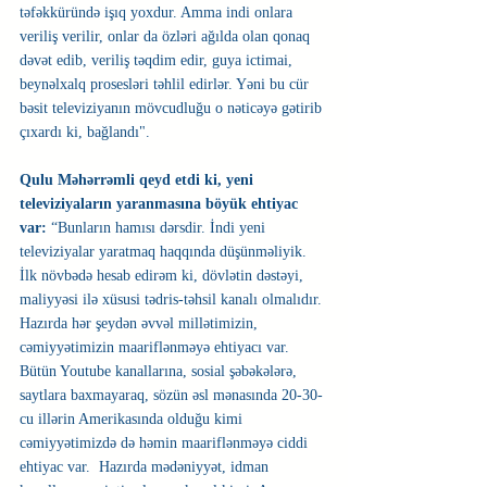
təfəkküründə işıq yoxdur. Amma indi onlara 
veriliş verilir, onlar da özləri ağılda olan qonaq 
dəvət edib, veriliş təqdim edir, guya ictimai, 
beynəlxalq prosesləri təhlil edirlər. Yəni bu cür 
bəsit televiziyanın mövcudluğu o nəticəyə gətirib 
çıxardı ki, bağlandı".
Qulu Məhərrəmli qeyd etdi ki, yeni 
televiziyaların yaranmasına böyük ehtiyac 
var:
 “Bunların hamısı dərsdir. İndi yeni 
televiziyalar yaratmaq haqqında düşünməliyik. 
İlk növbədə hesab edirəm ki, dövlətin dəstəyi, 
maliyyəsi ilə xüsusi tədris-təhsil kanalı olmalıdır. 
Hazırda hər şeydən əvvəl millətimizin, 
cəmiyyətimizin maariflənməyə ehtiyacı var. 
Bütün Youtube kanallarına, sosial şəbəkələrə, 
saytlara baxmayaraq, sözün əsl mənasında 20-30-
cu illərin Amerikasında olduğu kimi 
cəmiyyətimizdə də həmin maariflənməyə ciddi 
ehtiyac var.  Hazırda mədəniyyət, idman 