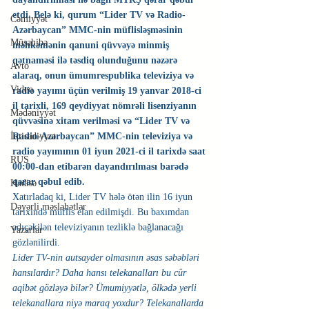
etdi. Belə ki, qurum “Lider TV və Radio-
Cəmiyyət
Azərbaycan” MMC-nin müflisləşməsinin 
Müsahibə
məhkəmənin qanuni qüvvəyə minmiş 
qətnaməsi ilə təsdiq olunduğunu nəzərə 
Avto
alaraq, onun ümumrespublika televiziya və 
Video
radio yayımı üçün verilmiş 19 yanvar 2018-ci 
il tarixli, 169 qeydiyyat nömrəli lisenziyanın 
Mədəniyyət
qüvvəsinə xitam verilməsi və “Lider TV və 
İqtisadiyyat
Radio-Azərbaycan” MMC-nin televiziya və 
radio yayımının 01 iyun 2021-ci il tarixdə saat 
RUS
00:00-dan etibarən dayandırılması barədə 
qərar qəbul edib.
Hadisə
Xatırladaq ki, Lider TV hələ ötən ilin 16 iyun 
Dəyərli məsləhətlər
tarixində müflis elan edilmişdi. Bu baxımdan 
adıçəkilən televiziyanın tezliklə bağlanacağı 
Yazarlar
gözlənilirdi.
Lider TV-nin autsayder olmasının əsas səbəbləri 
hansılardır? Daha hansı telekanalları bu cür 
aqibət gözləyə bilər? Ümumiyyətlə, ölkədə yerli 
telekanallara niyə maraq yoxdur? Telekanallarda 