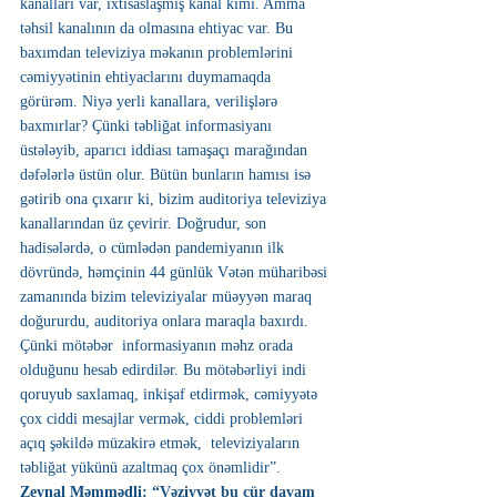
kanalları var, ixtisaslaşmış kanal kimi. Amma 
təhsil kanalının da olmasına ehtiyac var. Bu 
baxımdan televiziya məkanın problemlərini 
cəmiyyətinin ehtiyaclarını duymamaqda 
görürəm. Niyə yerli kanallara, verilişlərə 
baxmırlar? Çünki təbliğat informasiyanı 
üstələyib, aparıcı iddiası tamaşaçı marağından 
dəfələrlə üstün olur. Bütün bunların hamısı isə 
gətirib ona çıxarır ki, bizim auditoriya televiziya 
kanallarından üz çevirir. Doğrudur, son 
hadisələrdə, o cümlədən pandemiyanın ilk 
dövründə, həmçinin 44 günlük Vətən müharibəsi 
zamanında bizim televiziyalar müəyyən maraq 
doğururdu, auditoriya onlara maraqla baxırdı. 
Çünki mötəbər  informasiyanın məhz orada 
olduğunu hesab edirdilər. Bu mötəbərliyi indi 
qoruyub saxlamaq, inkişaf etdirmək, cəmiyyətə 
çox ciddi mesajlar vermək, ciddi problemləri 
açıq şəkildə müzakirə etmək,  televiziyaların 
təbliğat yükünü azaltmaq çox önəmlidir”.
Zeynal Məmmədli:
 “Vəziyyət bu cür davam 