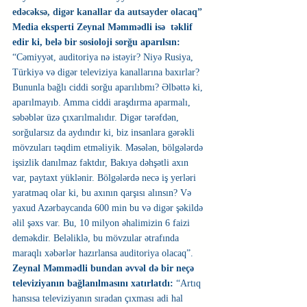
edəcəksə, digər kanallar da autsayder olacaq”
Media eksperti Zeynal Məmmədli isə  təklif 
edir ki, belə bir sosioloji sorğu aparılsın:
“Cəmiyyət, auditoriya nə istəyir? Niyə Rusiya, 
Türkiyə və digər televiziya kanallarına baxırlar? 
Bununla bağlı ciddi sorğu aparılıbmı? Əlbəttə ki, 
aparılmayıb. Amma ciddi araşdırma aparmalı, 
səbəblər üzə çıxarılmalıdır. Digər tərəfdən, 
sorğularsız da aydındır ki, biz insanlara gərəkli 
mövzuları təqdim etməliyik. Məsələn, bölgələrdə 
işsizlik danılmaz faktdır, Bakıya dəhşətli axın 
var, paytaxt yüklənir. Bölgələrdə necə iş yerləri 
yaratmaq olar ki, bu axının qarşısı alınsın? Və 
yaxud Azərbaycanda 600 min bu və digər şəkildə 
əlil şəxs var. Bu, 10 milyon əhalimizin 6 faizi 
deməkdir. Beləliklə, bu mövzular ətrafında 
maraqlı xəbərlər hazırlansa auditoriya olacaq”.
Zeynal Məmmədli bundan əvvəl də bir neçə 
televiziyanın bağlanılmasını xatırlatdı:
 “Artıq 
hansısa televiziyanın sıradan çıxması adi hal 