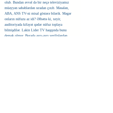
olub. Bundan əvvəl də bir neçə televiziyamız 
müəyyən səbəblərdən sıradan çıxıb. Məsələn, 
ABA, ANS TV-ni misal göstərə bilərik. Məgər 
onların nüfuzu az idi? Əlbəttə ki, xeyir, 
auditoriyada kifayət qədər nüfuz toplaya 
bilmişdilər. Lakin Lider TV haqqında bunu 
demək olmur. Burada ayrı-ayrı verilişlərdən, 
aparıcılardan söhbət getmir, ümumilikdə nəzərdə 
tuturam.  Ümumiyyətlə, Lider TV, həmçinin 
Space TV son illərdə autsayder etmişdilər. Bunun 
səbəbi peşəkar, obyektiv səbəblərdirmi? Özlərini 
necə maliyyələşdirirlər?  Bizdə medianın reklam 
bazarı şəffaf deyil. Bu məsələlərə aydınlıq 
gətirmədən gerçək mənzərəni şərh edə 
bilməyəcəyik. Azərbaycanda bu cür vəziyyət 
davam edəcəksə, hətta hazırda öndə olan kanallar 
belə özlərini autsayder olmaqdan qoruya 
bilməyəcək. Həmçinin insanların xarici 
televiziyalara marağı qarşısıalınmaz olacaq”.
Zeynal Məmmədli insanların daha çox əcnəbi 