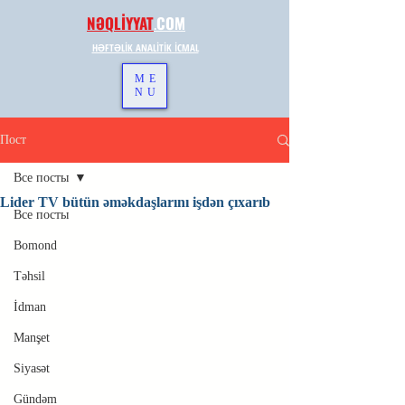
NƏQLİYYAT
.
COM
HƏFTƏLİK ANALİTİK İCMAL
ME
NU
Пост
Все посты
Lider TV bütün əməkdaşlarını işdən çıxarıb
Все посты
Bomond
Təhsil
İdman
Manşet
Siyasət
Gündəm