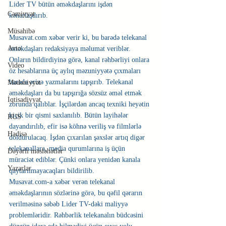
Lider TV bütün əməkdaşlarını işdən 
Cəmiyyət
kənarlaşdırıb.
Müsahibə
Musavat.com xəbər verir ki, bu barədə telekanal 
Avto
əməkdaşları redaksiyaya məlumat veriblər. 
Onların bildirdiyinə görə, kanal rəhbərliyi onlara 
Video
öz hesablarına üç aylıq məzuniyyətə çıxmaları 
barədə ərizə yazmalarını tapşırıb. Telekanal 
Mədəniyyət
əməkdaşları da bu tapşırığa sözsüz əməl etmək 
İqtisadiyyat
zorunda qalıblar. İşçilərdən ancaq texniki heyətin 
kiçik bir qismi saxlanılıb. Bütün layihələr 
RUS
dayandırılıb, efir isə köhnə veriliş və filmlərlə 
Hadisə
doldurulacaq. İşdən çıxarılan şəxslər artıq digər 
telekanallara, media qurumlarına iş üçün 
Dəyərli məsləhətlər
müraciət ediblər. Çünki onlara yenidən kanala 
Yazarlar
qaytarılmayacaqları bildirilib.
Musavat.com-a xəbər verən telekanal 
əməkdaşlarının sözlərinə görə, bu qəfil qərarın 
verilməsinə səbəb Lider TV-dəki maliyyə 
problemləridir. Rəhbərlik telekanalın büdcəsini 