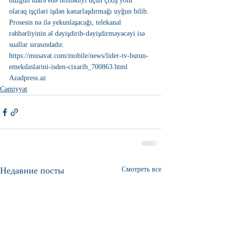
düzgün idarə edə bilmədiyi üçün çıxış yolu 
olaraq işçiləri işdən kənarlaşdırmağı uyğun bilib. 
Prosesin nə ilə yekunlaşacağı, telekanal 
rəhbərliyinin əl dəyişdirib-dəyişdirməyəcəyi isə 
suallar sırasındadır. 
https://musavat.com/mobile/news/lider-tv-butun-
emekdaslarini-isden-cixarib_700863.html
Azadpress.az 
Cəmiyyət
Недавние посты
Смотреть все