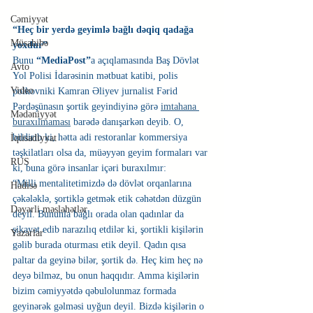
Cəmiyyət
“Heç bir yerdə geyimlə bağlı dəqiq qadağa 
Müsahibə
yoxdur”
Bunu 
“MediaPost”
a açıqlamasında Baş Dövlət 
Avto
Yol Polisi İdarəsinin mətbuat katibi, polis 
Video
polkovniki Kamran Əliyev jurnalist Fərid 
Pərdəşünasın şortik geyindiyinə görə 
imtahana 
Mədəniyyət
buraxılmaması
 barədə danışarkən deyib. O, 
bildirib ki, hətta adi restoranlar kommersiya 
İqtisadiyyat
təşkilatları olsa da, müəyyən geyim formaları var 
RUS
ki, buna görə insanlar içəri buraxılmır:
“Milli mentalitetimizdə də dövlət orqanlarına 
Hadisə
çəkələklə, şortiklə getmək etik cəhətdən düzgün 
Dəyərli məsləhətlər
deyil. Bununla bağlı orada olan qadınlar da 
şikayət edib narazılıq etdilər ki, şortikli kişilərin 
Yazarlar
gəlib burada oturması etik deyil. Qadın qısa 
paltar da geyinə bilər, şortik də. Heç kim heç nə 
deyə bilməz, bu onun haqqıdır. Amma kişilərin 
bizim cəmiyyətdə qəbulolunmaz formada 
geyinərək gəlməsi uyğun deyil. Bizdə kişilərin o 