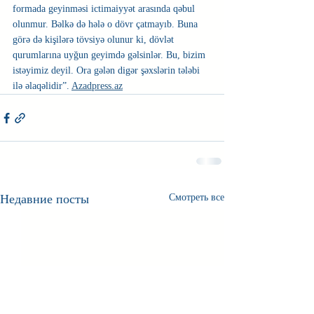
formada geyinməsi ictimaiyyət arasında qəbul 
olunmur. Bəlkə də hələ o dövr çatmayıb. Buna 
görə də kişilərə tövsiyə olunur ki, dövlət 
qurumlarına uyğun geyimdə gəlsinlər. Bu, bizim 
istəyimiz deyil. Ora gələn digər şəxslərin tələbi 
ilə əlaqəlidir”. 
Azadpress.az
Недавние посты
Смотреть все