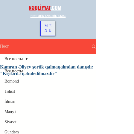
NƏQLİYYAT
.
COM
HƏFTƏLİK ANALİTİK İCMAL
ME
NU
Пост
Все посты
Kamran Əliyev şortik qalmaqalından danışdı:
Все посты
"Kişilərdə qəbuledilməzdir"
Bomond
Təhsil
İdman
Manşet
Siyasət
Gündəm