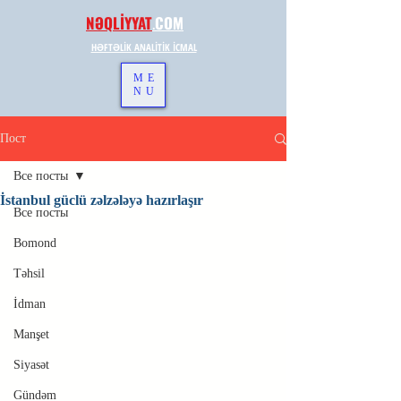
NƏQLİYYAT
.
COM
HƏFTƏLİK ANALİTİK İCMAL
ME
NU
Пост
Все посты
İstanbul güclü zəlzələyə hazırlaşır
Все посты
Bomond
Təhsil
İdman
Manşet
Siyasət
Gündəm