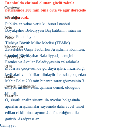
İstanbulda ehtimal olunan güclü zəlzələ 
Cəmiyyət
nəticəsində 200 min bina orta və ağır dərəcədə 
zərər görəcək.
Müsahibə
Publika.az xəbər verir ki, bunu İstanbul 
Avto
Böyükşəhər Bələdiyyəsi Baş katibinin müavini 
Mahir Polat deyib.
Video
Türkiyə Böyük Millət Məclisi (TBMM) 
Mədəniyyət
Zəlzələlərə Qarşı Tədbirləri Araşdırma Komitəsi, 
İstanbul Böyükşəhər Bələdiyyəsi, həmçinin 
İqtisadiyyat
Esenler və Avcılar Bələdiyyəsinin zəlzələlərlə 
RUS
mübarizə çərçivəsində gördüyü işləri, hazırladığı 
layihələri və təklifləri dinləyib. İclasda çıxış edən 
Hadisə
Mahir Polat 200 min binanın zərər görməsinin 3 
Dəyərli məsləhətlər
milyon insanın evsiz qalması demək olduğunu 
bildirib.
Yazarlar
O, sürətli analiz sistemi ilə Avcılar bölgəsində 
aparılan araşdırmalar sayəsində daha əvvəl təsbit 
edilən riskli bina sayının 4 dəfə artdığını dilə 
gətirib. 
Azadpress.az
Cəmiyyət