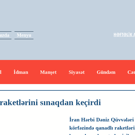
HƏFTƏLİK A
ızda
Menyu
l
İdman
Manşet
Siyasət
Gündəm
Cə
yət
İqtisadiyyat
RUS
Hadisə
Dəyərli məs
raketlərini sınaqdan keçirdi
İran Hərbi Dəniz Qüvvələr
körfəzində qanadlı raketlər