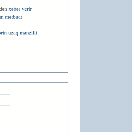
adən
 xəbər verir 
un mətbuat 
ərin uzaq mənzilli 