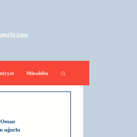
NALİTİK İCMAL
miyyət
Müsahibə
ləhətlər
Yazarlar
i Oman 
in uğurlu 