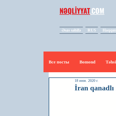
NƏQLİYYAT
.
COM
Əsas səhifə
RUS
Haqqım
Все посты
Bomond
Təhsi
18 июн. 2020 г.
Avto
Video
Mədəniy
İran qanadlı 