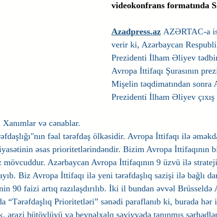
videokonfrans formatında Sa
Azadpress.az
AZƏRTAC-a ist
verir ki, Azərbaycan Respubli
Prezidenti İlham Əliyev tədbir
Avropa İttifaqı Şurasının prez
Mişelin təqdimatından sonra 
Prezidenti İlham Əliyev çıxış 
. Xanımlar və cənablar.
daşlığı"nın fəal tərəfdaş ölkəsidir. Avropa İttifaqı ilə əməkd
yasətinin əsas prioritetlərindəndir. Bizim Avropa İttifaqının b
 mövcuddur. Azərbaycan Avropa İttifaqının 9 üzvü ilə strateji
ıb. Biz Avropa İttifaqı ilə yeni tərəfdaşlıq sazişi ilə bağlı da
n 90 faizi artıq razılaşdırılıb. İki il bundan əvvəl Brüsseldə
a “Tərəfdaşlıq Prioritetləri” sənədi paraflanıb ki, burada hər i
ik, ərazi bütövlüyü və beynəlxalq səviyyədə tanınmış sərhədlər