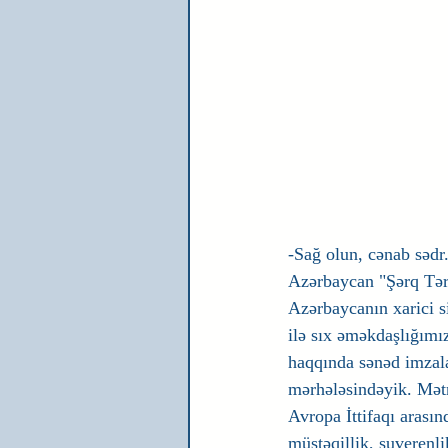
-Sağ olun, cənab sədr
Azərbaycan "Şərq Tərəf
Azərbaycanın xarici si
ilə sıx əməkdaşlığımız
haqqında sənəd imzalay
mərhələsindəyik. Mətni
Avropa İttifaqı arasınd
müstəqillik, suverenl