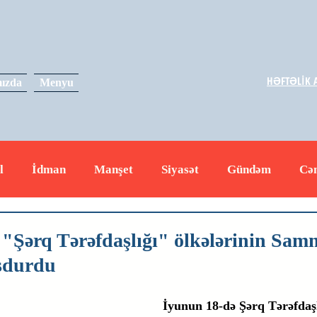
HƏFTƏLİK A
ızda
Menyu
l
İdman
Manşet
Siyasət
Gündəm
Cə
yət
İqtisadiyyat
RUS
Hadisə
Dəyərli məs
 "Şərq Tərəfdaşlığı" ölkələrinin Sam
sdurdu
İyunun 18-də Şərq Tərəfdaşlı