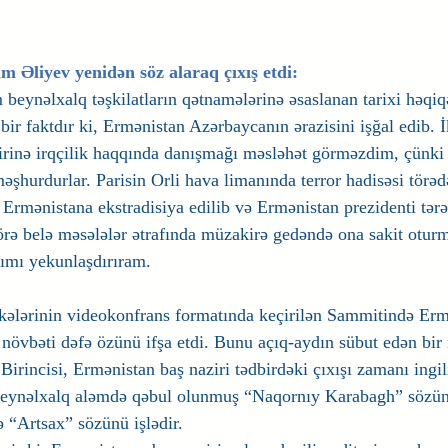
m Əliyev yenidən söz alaraq çıxış etdi:
beynəlxalq təşkilatların qətnamələrinə əsaslanan tarixi həqiqət
 bir faktdır ki, Ermənistan Azərbaycanın ərazisini işğal edib. İk
irinə irqçilik haqqında danışmağı məsləhət görməzdim, çünki
məşhurdurlar. Parisin Orli hava limanında terror hadisəsi törə
 Ermənistana ekstradisiya edilib və Ermənistan prezidenti tərə
ə belə məsələlər ətrafında müzakirə gedəndə ona sakit oturm
ımı yekunlaşdırıram.
lkələrinin videokonfrans formatında keçirilən Sammitində Erm
 növbəti dəfə özünü ifşa etdi. Bunu açıq-aydın sübut edən bi
 Birincisi, Ermənistan baş naziri tədbirdəki çıxışı zamanı ingil
eynəlxalq aləmdə qəbul olunmuş “Naqornıy Karabagh” sözünü 
ə “Artsax” sözünü işlədir.