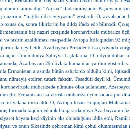
rir ki, Ermənistanın baş naziri yalnız daxili auditoriyaya hes
q aləmin tanımadığı “Artsax” ifadəsini işlədir. Paşinyanın sam
nazirinin “ingilis dili səviyyəsini” göstərdi. O, əvvəlcədən h
də oxusa da, sonra fikirlərini bu dildə ifadə edə bilmədi. Çıxı
Ermənistanın baş naziri çıxışında koronavirusla mübarizə üçün
si və təsirin azaldılması məqsədilə Avropa İttifaqından 92 mil
larını da qeyd etdi. Azərbaycan Prezidenti isə çıxışında vurğ
zə üçün Ümumdünya Səhiyyə Təşkilatına 10 milyon dollar kö
zamanda, Azərbaycan 29 dövlətə humanitar yardım göstərib və
anla Ermənistan arasında bütün sahələrdə olduğu kimi, iqtisadi
u nümayiş etdirən tutarlı faktdır. Təsadüfi deyil ki, Ümum
 koronavirusla mübarizədə nümunə ölkə adlandırır, Azərbayca
dir edir, Ermənistan isə virusla mübarizə üçün sadəcə pul dilə
ha bir yalana imza atdı. O, Avropa İnsan Hüquqları Məhkəməs
lmış formada təqdim edərək bu qərarda guya Azərbaycanın öz 
i siyasət həyata keçirdiyinin əks olunduğunu iddia etdi, Ramil
iyası və onun ölkəsində qəhrəman kimi qəbul olunmasından na