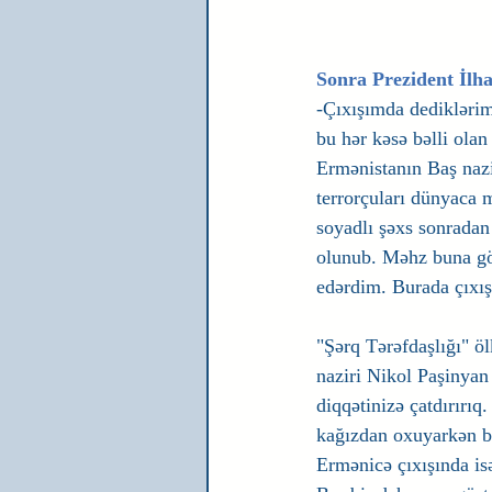
Sonra Prezident İlha
-Çıxışımda dediklərim 
bu hər kəsə bəlli olan
Ermənistanın Baş naz
terrorçuları dünyaca 
soyadlı şəxs sonradan
olunub. Məhz buna gör
edərdim. Burada çıxış
"Şərq Tərəfdaşlığı" ö
naziri Nikol Paşinyan
diqqətinizə çatdırırıq.
kağızdan oxuyarkən b
Ermənicə çıxışında is