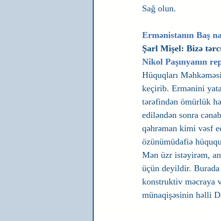
Sağ olun.
Ermənistanın Baş naz
Şarl Mişel: Bizə tər
Nikol Paşınyanın rep
Hüquqları Məhkəməsi q
keçirib. Ermənini yata
tərəfindən ömürlük h
ediləndən sonra cənab
qəhrəman kimi vəsf ed
özünümüdafiə hüququ
Mən üzr istəyirəm, an
üçün deyildir. Burada 
konstruktiv məcraya 
münaqişəsinin həlli D