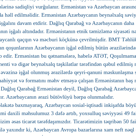
plərinə sadiqliyi vurğulanır. Ermənistan və Azərbaycan arası
nda həll edilməlidir. Ermənistan Azərbaycanın beynəlxalq səvi
n işğalını davam etdirir. Dağlıq Qarabağ və Azərbaycanın daha 
nın işğalı altındadır. Ermənistanın etnik təmizləmə siyasəti nə
aycanlı qaçqın və məcburi köçkünə çevrilmişdir. BMT Təhlükə
n qoşunlarının Azərbaycanın işğal edilmiş bütün ərazilərindən
ləb edir. Ermənistan bu qətnamələrə, habelə ATƏT, Qoşulmama
ti və digər beynəlxalq təşkilatlar tərəfindən qəbul edilmiş 
əvəzinə işğal olunmuş ərazilərdə qeyri-qanuni məskunlaşma s
 mahiyyət və formatını məhv etməyə çalışan Ermənistanın baş n
, Dağlıq Qarabağ Ermənistan deyil, Dağlıq Qarabağ Azərbayca
ır. Azərbaycanın ərazi bütövlüyü bərpa olunmalıdır.
əlakətə baxmayaraq, Azərbaycan sosial-iqtisadi inkişafda böyü
mi daxili məhsulumuz 3 dəfə artıb, yoxsulluq səviyyəsi 49 fai
bizim əsas ticarət tərəfdaşımızdır. Ticarətimizin təqribən 50 fai
ilə yaxındır ki, Azərbaycan Avropa bazarlarına xam neft nəql e