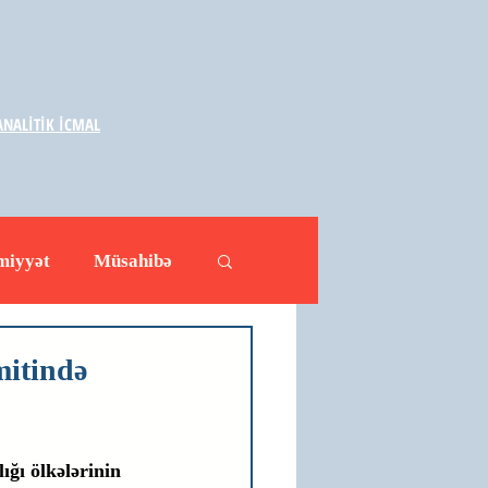
NALİTİK İCMAL
miyyət
Müsahibə
ləhətlər
Yazarlar
mitində
ğı ölkələrinin 