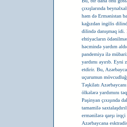
Bu, bir daha onu göstə
çıxışlarında beynəlxal
həm də Ermənistan baş 
kağızdan ingilis dilin
dilində danışmaq idi. 
ehtiyacların ödənilmə
həcmində yardım aldıq
pandemiya ilə mübari
yardımı ayırıb. Eyni 
etdirir. Bu, Azərbayc
uçurumun mövcudluğun
Təşkilatı Azərbaycanı
ölkələrə yardımını təq
Paşinyan çıxışında da
tamamilə saxtalaşdırı
ermənilərə qarşı irqç
Azərbaycana esktradis