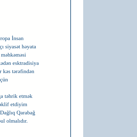
ropa İnsan 
ı siyasət həyata 
in məhkəməsi 
ədən esktradisiya 
 kəs tərəfindən 
üçün 
ğa təhrik etmək 
klif etdiyim 
 Dağlıq Qarabağ 
l olmalıdır.