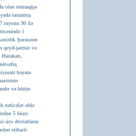
nda olan münaqişə 
yyədə tanınmış 
7 rayonu 30 ilə 
ticəsində 1 
sizlik Şurasının 
 qeyd-şərtsiz və 
 Hərəkatı, 
müvafiq 
iyasəti həyata 
azirinin 
ndır və bütün 
k nəticələr əldə 
zdən 5 faizə 
zi üzv dövlətlərin 
dən etibarlı 