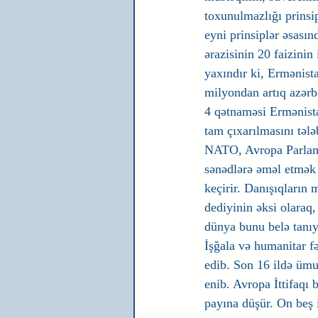
toxunulmazlığı prinsi
eyni prinsiplər əsası
ərazisinin 20 faizini
yaxındır ki, Ermənista
milyondan artıq azərb
4 qətnaməsi Ermənista
tam çıxarılmasını tə
NATO, Avropa Parlamen
sənədlərə əməl etmək 
keçirir. Danışıqların
dediyinin əksi olaraq
dünya bunu belə tanıy
İşğala və humanitar f
edib. Son 16 ildə ümu
enib. Avropa İttifaqı 
payına düşür. On beş 