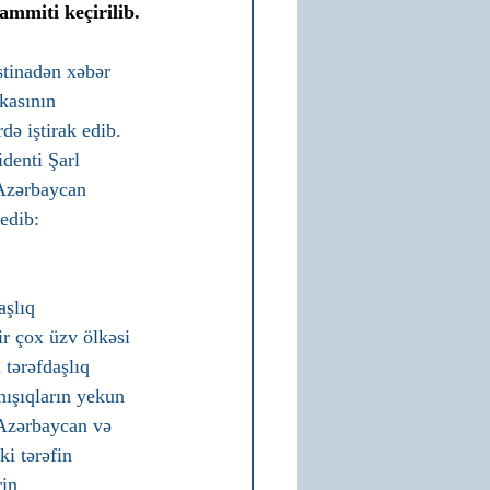
mmiti keçirilib.
inadən xəbər 
kasının 
də iştirak edib.
identi Şarl 
Azərbaycan 
edib:
aşlıq 
ir çox üzv ölkəsi 
 tərəfdaşlıq 
nışıqların yekun 
 Azərbaycan və 
ki tərəfin 
in 