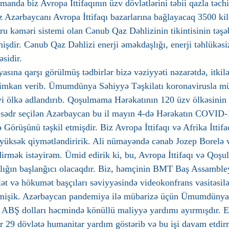
amanda biz Avropa İttifaqının üzv dövlətlərini təbii qazla təch
 Azərbaycanı Avropa İttifaqı bazarlarına bağlayacaq 3500 kil
oru kəməri sistemi olan Cənub Qaz Dəhlizinin tikintisinin təş
şdir. Cənub Qaz Dəhlizi enerji əməkdaşlığı, enerji təhlükəsiz
əsidir.
sına qarşı görülmüş tədbirlər bizə vəziyyəti nəzarətdə, itkil
imkan verib. Ümumdünya Səhiyyə Təşkilatı koronavirusla mü
ölkə adlandırıb. Qoşulmama Hərəkatının 120 üzv ölkəsinin ye
a sədr seçilən Azərbaycan bu il mayın 4-də Hərəkatın COVID-1
Görüşünü təşkil etmişdir. Biz Avropa İttifaqı və Afrika İttif
 yüksək qiymətləndiririk. Ali nümayəndə cənab Jozep Borelə 
irmək istəyirəm. Ümid edirik ki, bu, Avropa İttifaqı və Qoş
şlığın başlanğıcı olacaqdır. Biz, həmçinin BMT Baş Assamb
ət və hökumət başçıları səviyyəsində videokonfrans vasitəsilə 
 etmişik. Azərbaycan pandemiya ilə mübarizə üçün Ümumdünya
n ABŞ dolları həcmində könüllü maliyyə yardımı ayırmışdır. 
 29 dövlətə humanitar yardım göstərib və bu işi davam etdirmə