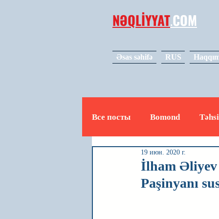
NƏQLİYYAT
.
COM
Əsas səhifə
RUS
Haqqım
Все посты
Bomond
Təhsi
19 июн. 2020 г.
Avto
Video
Mədəniy
İlham Əliyev
Paşinyanı su