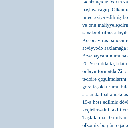
təchizatçıdır. Yaxın z
başlayacağıq. Ölkəmiz
inteqrasiya edilmiş b
və onu maliyyələşdirmi
şaxələndirilməsi layih
Koronavirus pandemiya
səviyyədə saxlamağa 
Azərbaycanı nümunəvi 
2019-cu ildə təşkilat
onlayn formatda Zirvə 
tədbirə qoşulmalarını
görə təşəkkürümü bild
arasında fəal əməkda
19-a həsr edilmiş dövl
keçirilməsini təklif
Təşkilatına 10 milyo
ölkəmiz bu günə qədər