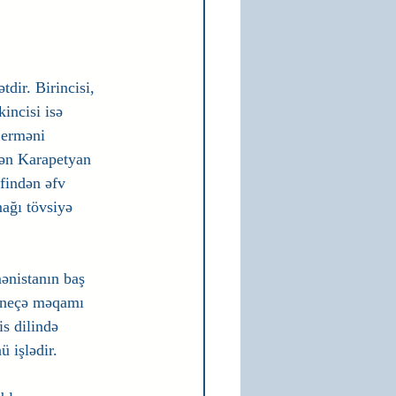
dir. Birincisi, 
incisi isə 
 erməni 
dən Karapetyan 
findən əfv 
ağı tövsiyə 
ənistanın baş 
r neçə məqamı 
is dilində 
işlədir. 