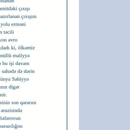
ablanan 
mitdəki çıxışı 
azırlanan çıxışını 
ş yolu erməni 
 təcili 
yon avro 
uladı ki, ölkəmiz 
nüllü maliyyə 
 bu işi davam 
 sahədə də dərin 
dünya Səhiyyə 
nın digər 
nir.
inin son qərarını 
ərazisində 
 Səfərovun 
razılığını 