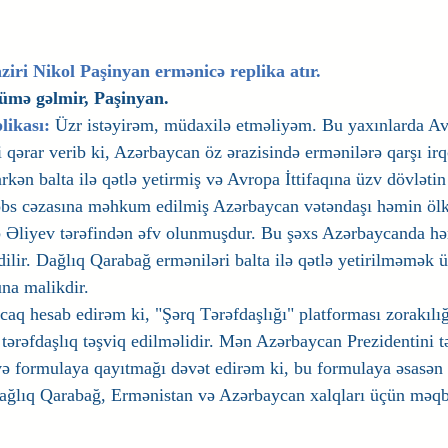
iri Nikol Paşinyan ermənicə replika atır.
cümə gəlmir, Paşinyan.
likası:
 Üzr istəyirəm, müdaxilə etməliyəm. Bu yaxınlarda Av
ərar verib ki, Azərbaycan öz ərazisində ermənilərə qarşı irqç
rkən balta ilə qətlə yetirmiş və Avropa İttifaqına üzv dövlət
əbs cəzasına məhkum edilmiş Azərbaycan vətəndaşı həmin ölk
 Əliyev tərəfindən əfv olunmuşdur. Bu şəxs Azərbaycanda hər
ilir. Dağlıq Qarabağ erməniləri balta ilə qətlə yetirilməmək 
na malikdir.
caq hesab edirəm ki, "Şərq Tərəfdaşlığı" platforması zorakılı
tərəfdaşlıq təşviq edilməlidir. Mən Azərbaycan Prezidentini tə
və formulaya qayıtmağı dəvət edirəm ki, bu formulaya əsasən
ağlıq Qarabağ, Ermənistan və Azərbaycan xalqları üçün məqbu