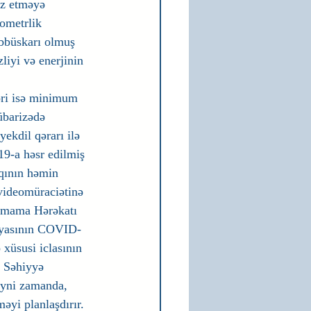
iz etməyə 
ometrlik 
əbbüskarı olmuş 
liyi və enerjinin 
əri isə minimum 
barizədə 
kdil qərarı ilə 
9-a həsr edilmiş 
aqının həmin 
videomüraciətinə 
ulmama Hərəkatı 
leyasının COVID-
xüsusi iclasının 
 Səhiyyə 
Eyni zamanda, 
yi planlaşdırır. 