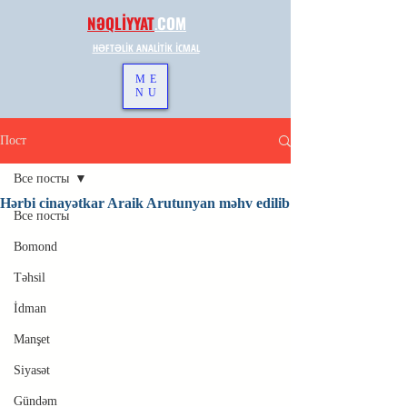
NƏQLİYYAT
.
COM
HƏFTƏLİK ANALİTİK İCMAL
ME
NU
Пост
Все посты
Hərbi cinayətkar Araik Arutunyan məhv edilib
Все посты
Bomond
Təhsil
İdman
Manşet
Siyasət
Gündəm