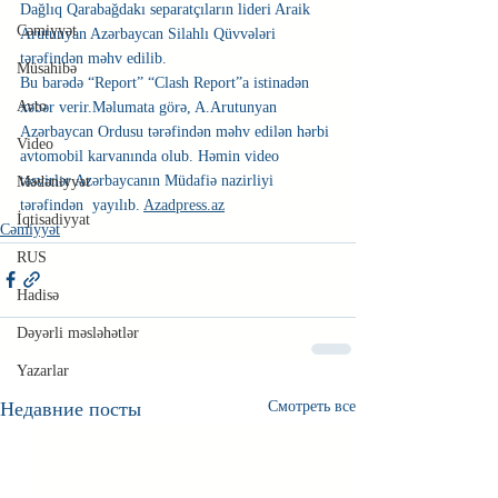
Dağlıq Qarabağdakı separatçıların lideri Araik 
Cəmiyyət
Arutunyan Azərbaycan Silahlı Qüvvələri 
tərəfindən məhv edilib.
Müsahibə
Bu barədə “Report” “Clash Report”a istinadən 
Avto
xəbər verir.Məlumata görə, A.Arutunyan 
Azərbaycan Ordusu tərəfindən məhv edilən hərbi 
Video
avtomobil karvanında olub. Həmin video 
təsvirlər Azərbaycanın Müdafiə nazirliyi 
Mədəniyyət
tərəfindən  yayılıb. 
Azadpress.az
İqtisadiyyat
Cəmiyyət
RUS
Hadisə
Dəyərli məsləhətlər
Yazarlar
Недавние посты
Смотреть все