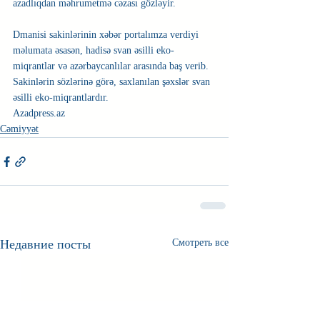
azadlıqdan məhrumetmə cəzası gözləyir.
Dmanisi sakinlərinin xəbər portalımza verdiyi 
məlumata əsasən, hadisə svan əsilli eko-
miqrantlar və azərbaycanlılar arasında baş verib. 
Sakinlərin sözlərinə görə, saxlanılan şəxslər svan 
əsilli eko-miqrantlardır.
Azadpress.az 
Cəmiyyət
Недавние посты
Смотреть все