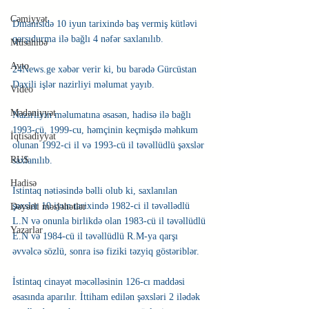
Cəmiyyət
Dmanisidə 10 iyun tarixində baş vermiş kütləvi 
qarşıdurma ilə bağlı 4 nəfər saxlanılıb.
Müsahibə
Avto
24News.ge xəbər verir ki, bu barədə Gürcüstan 
Daxili işlər nazirliyi məlumat yayıb.
Video
Mədəniyyət
Nazirliyin məlumatına əsasən, hadisə ilə bağlı 
1993-cü, 1999-cu, həmçinin keçmişdə məhkum 
İqtisadiyyat
olunan 1992-ci il və 1993-cü il təvəllüdlü şəxslər 
RUS
saxlanılıb.
Hadisə
İstintaq nətiəsində bəlli olub ki, saxlanılan 
şəxslər 10 iyun tarixində 1982-ci il təvəllədlü 
Dəyərli məsləhətlər
L.N və onunla birlikdə olan 1983-cü il təvəllüdlü 
Yazarlar
E.N və 1984-cü il təvəllüdlü R.M-ya qarşı 
əvvəlcə sözlü, sonra isə fiziki təzyiq göstəriblər.
İstintaq cinayət məcəlləsinin 126-cı maddəsi 
əsasında aparılır. İttiham edilən şəxsləri 2 ilədək 