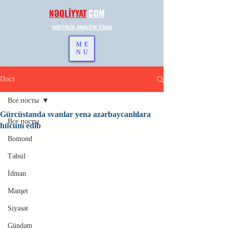
NƏQLİYYAT
.
COM
HƏFTƏLİK ANALİTİK İCMAL
ME
NU
Пост
Все посты
Gürcüstanda svanlar yenə azərbaycanlılara
Все посты
hücum edib
Bomond
Təhsil
İdman
Manşet
Siyasət
Gündəm