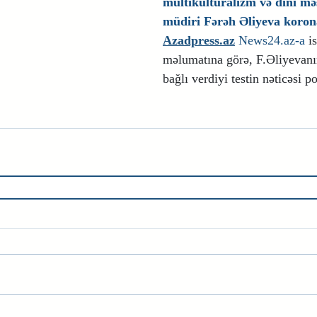
multikulturalizm və dini məs
müdiri Fərəh Əliyeva koron
Azadpress.az
News24.az
-a
 i
məlumatına görə, F.Əliyevan
bağlı verdiyi testin nəticəsi po