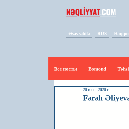
NƏQLİYYAT
.
COM
Əsas səhifə
RUS
Haqqım
Все посты
Bomond
Təhsi
20 июн. 2020 г.
Avto
Video
Mədəniy
Fərəh Əli