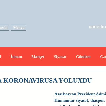
HƏFTƏLİK A
ızda
Menyu
l
İdman
Manşet
Siyasət
Gündəm
Cə
yət
İqtisadiyyat
RUS
Hadisə
Dəyərli məs
yeva KORONAVIRUSA YOLUXDU
Azərbaycan Prezident Admin
Humanitar siyasət, diaspor, 