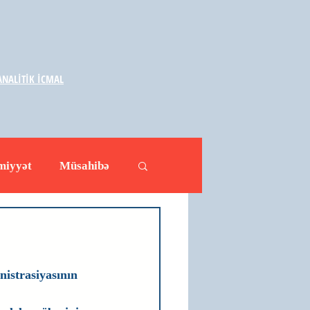
NALİTİK İCMAL
miyyət
Müsahibə
ləhətlər
Yazarlar
istrasiyasının 