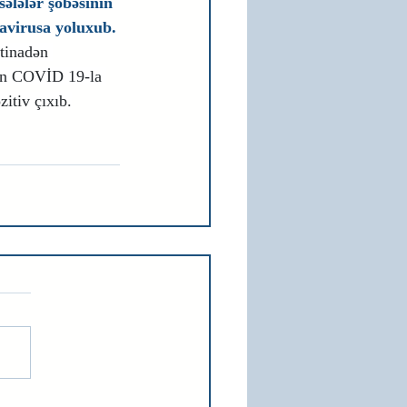
ələlər şöbəsinin 
avirusa yoluxub.
stinadən 
ın COVİD 19-la 
zitiv çıxıb.