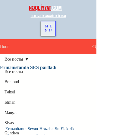
NƏQLİYYAT
.
COM
HƏFTƏLİK ANALİTİK İCMAL
ME
NU
Пост
Все посты
Ermənistanda SES partladı
Все посты
Bomond
Təhsil
İdman
Manşet
Siyasət
Ermənitanın Sevan-Hrazdan Su Elektrik 
Gündəm