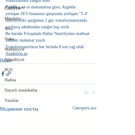
Stansiyasında yanğın olub.
Publika.az
-ın məlumatına görə, Argeldə 
Cəmiyyət
yerləşən SES binasının qarşısında yerləşən "T-4" 
Müsahibə
hidrotexniki qurğunun 2 güc transformatorunda 
partlayış səbəbindən yanğın baş verib.
Avto
Bu barədə Fövqəladə Hallar Nazirliyinin mətbuat 
Video
xidməti məlumat yayıb.
Transformatorların hər birində 8 ton yağ olub. 
Mədəniyyət
Azadpress.az
İqtisadiyyat
Hadisə
RUS
Hadisə
Dəyərli məsləhətlər
Yazarlar
Недавние посты
Смотреть все