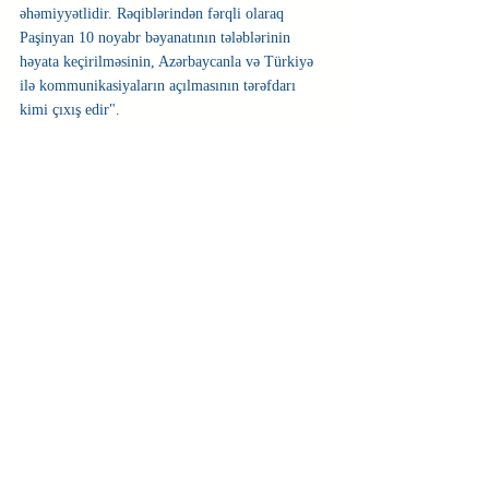
əhəmiyyətlidir. Rəqiblərindən fərqli olaraq 
Paşinyan 10 noyabr bəyanatının tələblərinin 
həyata keçirilməsinin, Azərbaycanla və Türkiyə 
ilə kommunikasiyaların açılmasının tərəfdarı 
kimi çıxış edir".
Qabil Hüseynli: “Paşinyanın qalib gəlməsi birinci 
növbədə ermənilər, həmçinin region üçün 
əhəmiyyətlidir, çünki...”
Nikol Paşinyanın baş nazir vəzifəsindən istefa 
verməsinin seçkiqabağı onun mövqelərinə necə 
təsir edəcəyinə gəlincə, politoloq hesab edir ki, 
mənfi təsirdən çox müsbət təsirinin olacağı daha 
gözləniləndir: 
“Paşinyan daha sərbəst 
imkanlara malik olacaq, təbliğat 
kampaniyasına daha çox vaxtı olacaq. Bu 
baxımdan onun seçkiqabağı baş nazir 
vəzifəsindən istefa verməsi ola bilsin ona 
ziyandan çox xeyir gətirəcək”.
Azadpress.az