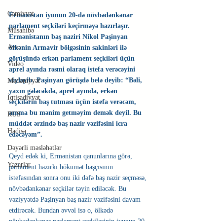
Cəmiyyət
Ermənistan iyunun 20-də növbədənkənar 
parlament seçkiləri keçirməyə hazırlaşır. 
Müsahibə
Ermənistanın baş naziri Nikol Paşinyan 
Avto
ölkənin Armavir bölgəsinin sakinləri ilə 
görüşündə erkən parlament seçkiləri üçün 
Video
aprel ayında rəsmi olaraq istefa verəcəyini 
söyləyib. Paşinyan görüşdə belə deyib: “Bəli, 
Mədəniyyət
yaxın gələcəkdə, aprel ayında, erkən 
İqtisadiyyat
seçkilərin baş tutması üçün istefa verəcəm, 
amma bu mənim getməyim demək deyil. Bu 
RUS
müddət ərzində baş nazir vəzifəsini icra 
Hadisə
edəcəyəm”.
Dəyərli məsləhətlər
Qeyd edək ki, Ermənistan qanunlarına görə, 
Yazarlar
parlament hazırkı hökumət başçısının 
istefasından sonra onu iki dəfə baş nazir seçməsə, 
növbədənkənar seçkilər təyin ediləcək. Bu 
vəziyyətdə Paşinyan baş nazir vəzifəsini davam 
etdirəcək. Bundan əvvəl isə o, ölkədə 