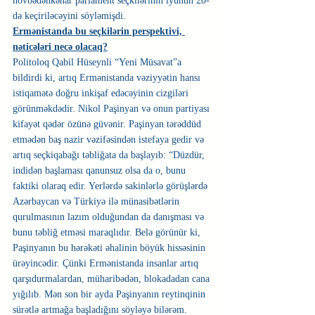
növbədənkənar parlament seçkilərinin iyunun 20-
də keçiriləcəyini söyləmişdi.
Ermənistanda bu seçkilərin perspektivi, 
nəticələri necə olacaq?
Politoloq Qabil Hüseynli “Yeni Müsavat”a 
bildirdi ki, artıq Ermənistanda vəziyyətin hansı 
istiqamətə doğru inkişaf edəcəyinin cizgiləri 
görünməkdədir. Nikol Paşinyan və onun partiyası 
kifayət qədər özünə güvənir. Paşinyan tərəddüd 
etmədən baş nazir vəzifəsindən istefaya gedir və 
artıq seçkiqabağı təbliğata da başlayıb: “Düzdür, 
indidən başlaması qanunsuz olsa da o, bunu 
faktiki olaraq edir. Yerlərdə sakinlərlə görüşlərdə 
Azərbaycan və Türkiyə ilə münasibətlərin 
qurulmasının lazım olduğundan da danışması və 
bunu təbliğ etməsi maraqlıdır. Belə görünür ki, 
Paşinyanın bu hərəkəti əhalinin böyük hissəsinin 
ürəyincədir. Çünki Ermənistanda insanlar artıq 
qarşıdurmalardan, müharibədən, blokadadan cana 
yığılıb. Mən son bir ayda Paşinyanın reytinqinin 
sürətlə artmağa başladığını söyləyə bilərəm. 