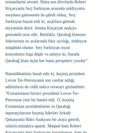
ermənilərini sevmir. Hətta son dövrlərdə Robert 
Köçəryanla Serj Sərkisyan arasında ziddiyyətin 
meydana gəlməsinin də şahidi olduq. Serj 
Sərkisyan bəyan etdi ki, seçkilərə getmək 
niyyətində deyil. Amma Köçəryan seçkiyə 
getməkdə israr edir. Beləliklə, Qarabağ klanının 
liderlərinin öz aralarında fikir ayrılığı, ziddiyyət 
müşahidə olunur. Serj Sərkisyan siyasi 
konyukturu başa düşür və anlayır ki, burada 
Qarabağ klanı üçün hər hansı perspektiv yoxdur”.
Həmsöhbətimiz hesab edir ki, keçmiş prezident 
Levon Ter-Petrosyanın son vaxtlar atdığı 
addımların da ciddi nəticə verəcəyi gözlənilmir: 
“Ermənistanın birinci prezidenti Levon Ter-
Petrosyan yeni bir həmlə etdi. O, keçmiş 
Ermənistan prezidentlərini və Qarabağ 
separatçılarının keçmiş liderləri Arkadi 
Qukasyanla Bako Saakyanı bir araya gətirdi, 
onlarla müzakirə apardı. Məqsəd həm Robert 
Köçəryanla Serj Sərkisyanı barışdırmaq, həm də 