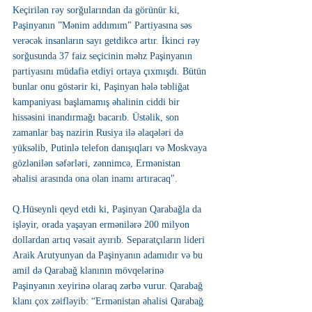
Keçirilən rəy sorğularından da görünür ki, 
Paşinyanın ”Mənim addımım" Partiyasına səs 
verəcək insanların sayı getdikcə artır. İkinci rəy 
sorğusunda 37 faiz seçicinin məhz Paşinyanın 
partiyasını müdafiə etdiyi ortaya çıxmışdı. Bütün 
bunlar onu göstərir ki, Paşinyan hələ təbliğat 
kampaniyası başlamamış əhalinin ciddi bir 
hissəsini inandırmağı bacarıb. Üstəlik, son 
zamanlar baş nazirin Rusiya ilə əlaqələri də 
yüksəlib, Putinlə telefon danışıqları və Moskvaya 
gözlənilən səfərləri, zənnimcə, Ermənistan 
əhalisi arasında ona olan inamı artıracaq".
Q.Hüseynli qeyd etdi ki, Paşinyan Qarabağla da 
işləyir, orada yaşayan ermənilərə 200 milyon 
dollardan artıq vəsait ayırıb. Separatçıların lideri 
Araik Arutyunyan da Paşinyanın adamıdır və bu 
amil də Qarabağ klanının mövqelərinə 
Paşinyanın xeyirinə olaraq zərbə vurur. Qarabağ 
klanı çox zəifləyib: “Ermənistan əhalisi Qarabağ 