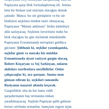
Paşinyana qarşı blok formalaşdırmaq idi. Amma 
belə bir blokun real təsirinin olacağını demək 
çətindir. Məncə, bu cür görüşlərin və bu cür 
blokların seçkilərə müsbət təsiri olmayacaq, 
Paşinyanın ”Mənim addımım" bloku üstünlüyü 
əldə saxlayacaq. Seçkinin favoritinin məhz bu 
blok olacağını bu gün söyləmək mümkündür. 
Paşinyanın Ermənistanda mövqeləri getdikcə 
güclənir. 
Şübhəsiz ki, seçkilər yaxınlaşanda, 
seçkilər günü və sonrakı bir müddət 
Ermənistanda siyasi vəziyyət gərgin olacaq. 
Robert Köçəryan və Sej Sərkisyan, onların 
əlaltıları təxribatlara meyllidirlər. Onlar 
çalışacaqlar ki, ara qarışsın. Amma mən 
güman edirəm ki, seçkiləri tamamilə 
Rusiyanın nəzarəti altında keçəcək. 
Gərginliklər olsa da hər hansı ciddi 
qarşıdurmanın baş verməsinə imkan 
yaradılmayacaq. Seçkidə Paşinyan qalib gəlməsi 
birinci növbədə ermənilər, həmçinin region üçün 