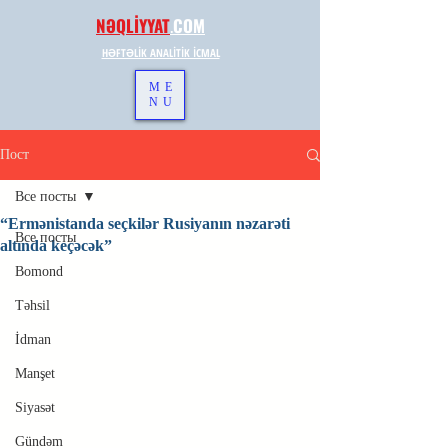
NƏQLİYYAT
.
COM
HƏFTƏLİK ANALİTİK İCMAL
ME
NU
Пост
Все посты
“Ermənistanda seçkilər Rusiyanın nəzarəti
Все посты
altında keçəcək”
Bomond
Təhsil
İdman
Manşet
Siyasət
Gündəm