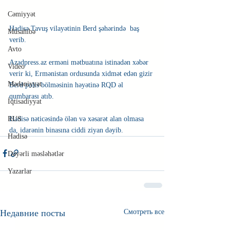
Cəmiyyət
Hadisə Tavuş vilayətinin Berd şəhərində  baş 
Müsahibə
verib.
Avto
Azadpress.az erməni mətbuatına istinadən xəbər 
Video
verir ki, Ermənistan ordusunda xidmət edən gizir 
Mədəniyyət
Berd polis bölməsinin həyətinə RQD əl 
qumbarası atıb.
İqtisadiyyat
Hadisə nəticəsində ölən və xəsarət alan olmasa 
RUS
da, idarənin binasına ciddi ziyan dəyib. 
Hadisə
Dəyərli məsləhətlər
Yazarlar
Недавние посты
Смотреть все