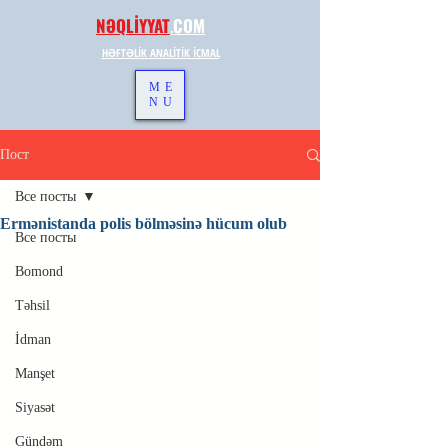
NƏQLİYYAT
.
COM
HƏFTƏLİK ANALİTİK İCMAL
ME
NU
Пост
Все посты
Ermənistanda polis bölməsinə hücum olub
Все посты
Bomond
Təhsil
İdman
Manşet
Siyasət
Gündəm