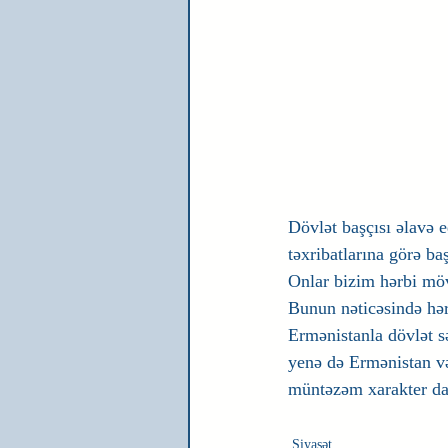
Dövlət başçısı əlavə 
təxribatlarına görə ba
Onlar bizim hərbi mövq
Bunun nəticəsində hər
Ermənistanla dövlət s
yenə də Ermənistan və
müntəzəm xarakter da
Siyasət