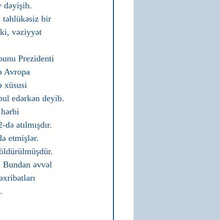
 dəyişib. 
 təhlükəsiz bir 
i, vəziyyət 
 bunu Prezidenti 
ə Avropa 
ə xüsusi 
ul edərkən deyib.
hərbi 
-də atılmışdır. 
ə etmişlər. 
 öldürülmüşdür. 
. Bundan əvvəl 
xribatları 
.