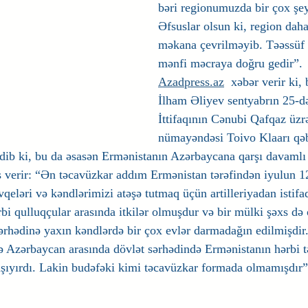
bəri regionumuzda bir çox şey
Əfsuslar olsun ki, region daha
məkana çevrilməyib. Təəssüf k
mənfi məcraya doğru gedir”.
Azadpress.az
  xəbər verir ki,
İlham Əliyev sentyabrın 25-d
İttifaqının Cənubi Qafqaz üzr
nümayəndəsi Toivo Klaarı qəb
edib ki, bu da əsasən Ermənistanın Azərbaycana qarşı davamlı 
ş verir: “Ən təcavüzkar addım Ermənistan tərəfindən iyulun 12
eləri və kəndlərimizi atəşə tutmaq üçün artilleriyadan istifad
bi qulluqçular arasında itkilər olmuşdur və bir mülki şəxs də
ərhədinə yaxın kəndlərdə bir çox evlər darmadağın edilmişdir
 Azərbaycan arasında dövlət sərhədində Ermənistanın hərbi tə
şıyırdı. Lakin budəfəki kimi təcavüzkar formada olmamışdır”