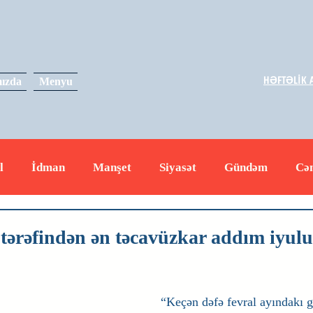
HƏFTƏLİK A
ızda
Menyu
l
İdman
Manşet
Siyasət
Gündəm
Cə
yət
İqtisadiyyat
RUS
Hadisə
Dəyərli məs
tərəfindən ən təcavüzkar addım iyulu
“Keçən dəfə fevral ayındakı