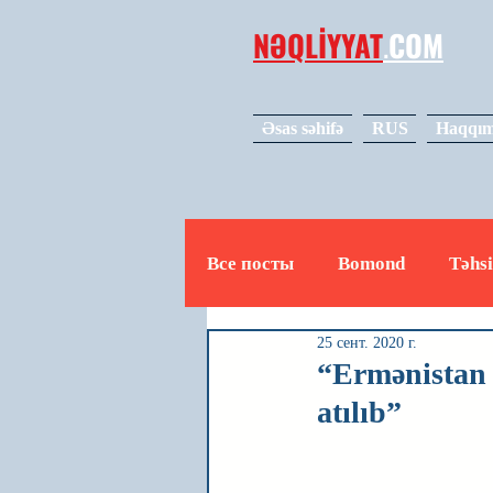
NƏQLİYYAT
.
COM
Əsas səhifə
RUS
Haqqım
Все посты
Bomond
Təhsi
25 сент. 2020 г.
Avto
Video
Mədəniy
“Ermənistan 
atılıb”