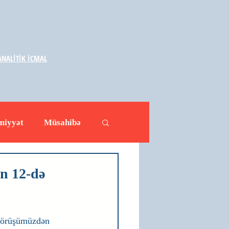
NALİTİK İCMAL
miyyət
Müsahibə
ləhətlər
Yazarlar
n 12-də
 görüşümüzdən 