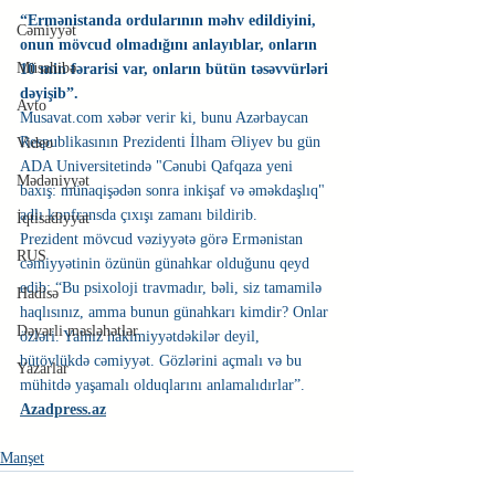
“Ermənistanda ordularının məhv edildiyini, 
Cəmiyyət
onun mövcud olmadığını anlayıblar, onların 
Müsahibə
10 min fərarisi var, onların bütün təsəvvürləri 
dəyişib”.
Avto
Musavat.com xəbər verir ki, bunu Azərbaycan 
Respublikasının Prezidenti İlham Əliyev bu gün 
Video
ADA Universitetində "Cənubi Qafqaza yeni 
Mədəniyyət
baxış: münaqişədən sonra inkişaf və əməkdaşlıq" 
adlı konfransda çıxışı zamanı bildirib.
İqtisadiyyat
Prezident mövcud vəziyyətə görə Ermənistan 
RUS
cəmiyyətinin özünün günahkar olduğunu qeyd 
edib: “Bu psixoloji travmadır, bəli, siz tamamilə 
Hadisə
haqlısınız, amma bunun günahkarı kimdir? Onlar 
Dəyərli məsləhətlər
özləri. Yalnız hakimiyyətdəkilər deyil, 
bütövlükdə cəmiyyət. Gözlərini açmalı və bu 
Yazarlar
mühitdə yaşamalı olduqlarını anlamalıdırlar”.
Azadpress.az
Manşet