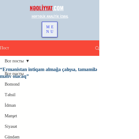
NƏQLİYYAT
.
COM
HƏFTƏLİK ANALİTİK İCMAL
ME
NU
Пост
Все посты
“Ermənistan intiqam almağa çalışsa, tamamilə
Все посты
məhv olacaq”
Bomond
Təhsil
İdman
Manşet
Siyasət
Gündəm