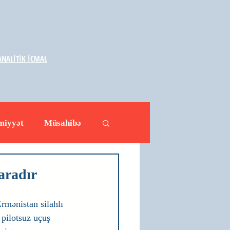
NALİTİK İCMAL
miyyət
Müsahibə
ləhətlər
Yazarlar
aradır
rmənistan silahlı 
 pilotsuz uçuş 