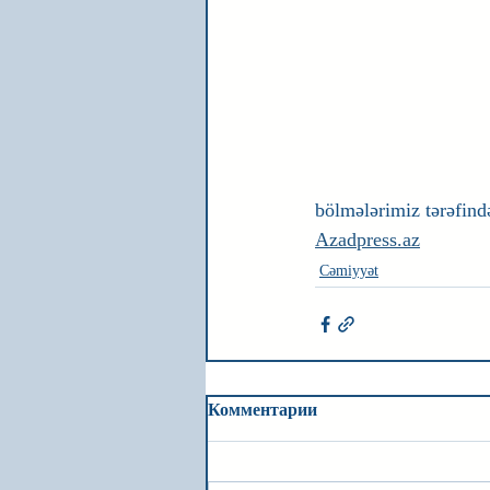
bölmələrimiz tərəfind
Azadpress.az
Cəmiyyət
Комментарии