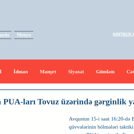
HƏFTƏLİK A
ızda
Menyu
l
İdman
Manşet
Siyasət
Gündəm
Cə
yət
İqtisadiyyat
RUS
Hadisə
Dəyərli məs
 PUA-ları Tovuz üzərində gərginlik y
Avqustun 15-i saat 16:20-də E
qüvvələrinin bölmələri taktiki