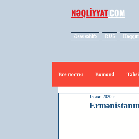
NƏQLİYYAT
.
COM
Əsas səhifə
RUS
Haqqım
Все посты
Bomond
Təhsi
15 авг. 2020 г.
Avto
Video
Mədəniy
Ermənistanın