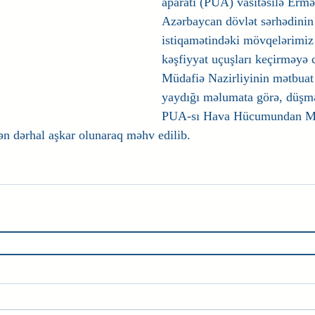
aparatı (PUA) vasitəsilə Ermə
Azərbaycan dövlət sərhədinin
istiqamətindəki mövqelərimiz
kəşfiyyat uçuşları keçirməyə 
Müdafiə Nazirliyinin mətbuat
yaydığı məlumata görə, düşmə
PUA-sı Hava Hücumundan Mü
ən dərhal aşkar olunaraq məhv edilib.