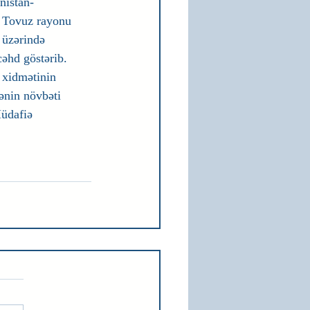
nistan-
 Tovuz rayonu 
 üzərində 
cəhd göstərib.
 xidmətinin 
nin növbəti 
dafiə 