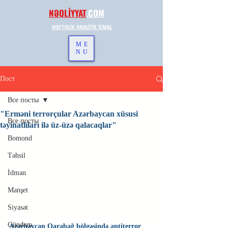
NƏQLİYYAT
.
COM
HƏFTƏLİK ANALİTİK İCMAL
ME
NU
Пост
Все посты
"Erməni terrorçular Azərbaycan xüsusi
Все посты
təyinatlıları ilə üz-üzə qalacaqlar"
Bomond
Təhsil
İdman
Manşet
Siyasət
Gündəm
Azərbaycan Qarabağ bölgəsində antiterror 