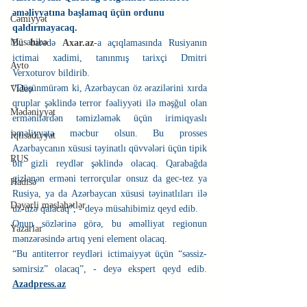
əməliyyatına başlamaq üçün ordunu 
Cəmiyyət
qaldırmayacaq.
Müsahibə
Bu barədə 
Axar.az
-a açıqlamasında Rusiyanın 
ictimai xadimi, tanınmış tarixçi Dmitri 
Avto
Verxoturov bildirib.
“Düşünmürəm ki, Azərbaycan öz ərazilərini xırda 
Video
qruplar şəklində terror fəaliyyəti ilə məşğul olan 
Mədəniyyət
ermənilərdən təmizləmək üçün irimiqyaslı 
əməliyyata məcbur olsun. Bu prosses 
İqtisadiyyat
Azərbaycanın xüsusi təyinatlı qüvvələri üçün tipik 
RUS
bir gizli reydlər şəklində olacaq. Qarabağda 
gizlənən erməni terrorçular onsuz da gec-tez ya 
Hadisə
Rusiya, ya da Azərbaycan xüsusi təyinatlıları ilə 
Dəyərli məsləhətlər
üz-üzə qalacaq”, - deyə müsahibimiz qeyd edib.
Onun sözlərinə görə, bu əməlliyat regionun 
Yazarlar
mənzərəsində artıq yeni element olacaq.
“Bu antiterror reydləri ictimaiyyət üçün “səssiz-
səmirsiz” olacaq”, - deyə ekspert qeyd edib. 
Azadpress.az