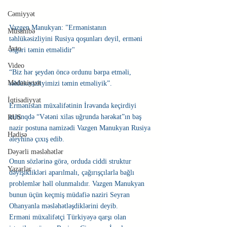
Cəmiyyət
Vazgen Manukyan: "Ermənistanın 
Müsahibə
təhlükəsizliyini Rusiya qoşunları deyil, erməni 
Avto
əsgəri təmin etməlidir"
Video
“Biz hər şeydən öncə ordunu bərpa etməli, 
Mədəniyyət
təhlükəsizliyimizi təmin etməliyik”.
İqtisadiyyat
Ermənistan müxalifətinin İrəvanda keçirdiyi 
mitinqdə “Vətəni xilas uğrunda hərəkat”ın baş 
RUS
nazir postuna namizədi Vazgen Manukyan Rusiya 
Hadisə
əleyhinə çıxış edib.
Dəyərli məsləhətlər
Onun sözlərinə görə, orduda ciddi struktur 
Yazarlar
dəyişiklikləri aparılmalı, çağırışçılarla bağlı 
problemlər həll olunmalıdır. Vazgen Manukyan 
bunun üçün keçmiş müdafiə naziri Seyran 
Ohanyanla məsləhətləşdiklərini deyib.
Erməni müxalifətçi Türkiyəyə qarşı olan 