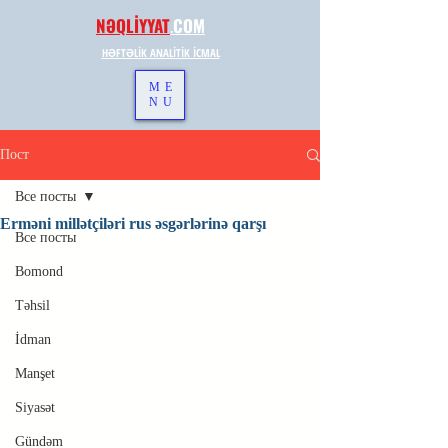
NƏQLİYYAT
.
COM
HƏFTƏLİK ANALİTİK İCMAL
ME
NU
Пост
Все посты
Erməni millətçiləri rus əsgərlərinə qarşı
Все посты
Bomond
Təhsil
İdman
Manşet
Siyasət
Gündəm