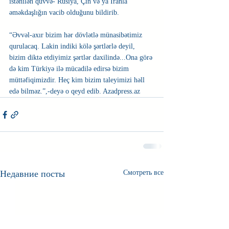
istənilən qüvvə- Rusiya, Çin və ya İranla 
əməkdaşlığın vacib olduğunu bildirib.
“Əvvəl-axır bizim hər dövlətlə münasibətimiz 
qurulacaq. Lakin indiki kölə şərtlərlə deyil, 
bizim diktə etdiyimiz şərtlər daxilində...Ona görə 
də kim Türkiyə ilə mücadilə edirsə bizim 
müttəfiqimizdir. Heç kim bizim taleyimizi həll 
edə bilməz.”,-deyə o qeyd edib. Azadpress.az 
Недавние посты
Смотреть все