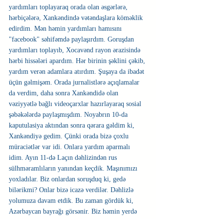
yardımları toplayaraq orada olan əsgərlərə, 
hərbiçələrə, Xankəndində vətəndaşlara köməklik 
edirdim. Mən həmin yardımları hamısını 
"facebook" səhifəmdə paylaşırdım. Goruşdan 
yardımları toplayıb, Xocavənd rayon ərazisində 
hərbi hissələri apardım. Hər birinin şəklini çəkib, 
yardım verən adamlara atırdım. Şuşaya da ibadət 
üçün gəlmişəm. Orada jurnalistlərə açıqlamalar 
da verdim, daha sonra Xankəndidə olan 
vəziyyətlə bağlı videoçarxlar hazırlayaraq sosial 
şəbəkələrdə paylaşmışdım. Noyabrın 10-da 
kaputulasiya aktından sonra qərara gəldim ki, 
Xankəndiyə gedim. Çünki orada bizə çoxlu 
müraciətlər var idi. Onlara yardım aparmalı 
idim. Ayın 11-də Laçın dəhlizindən rus 
sülhməramlıların yanından keçdik. Maşınımızı 
yoxladılar. Biz onlardan soruşduq ki, gedə 
bilərikmi? Onlar bizə icazə verdilər. Dəhlizlə 
yolumuza davam etdik. Bu zaman gördük ki, 
Azərbaycan bayrağı görsənir. Biz həmin yerdə 