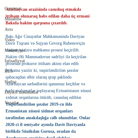
Cəmiyyət
Azərbaycan ərazisində casusluq etməkdə 
ittiham olunaraq həbs edilən daha üç erməni 
Müsahibə
Bakıda hakim qarşısına çıxarılıb.
Avto
Bakı Ağır Cinayətlər Məhkəməsində Davtyan 
Video
Davit Tiqrani və Sujyan Gevorg Rubenoviçin 
cinayət işi üzrə məhkəmə prosesi keçirilib.
Mədəniyyət
Hakim Əli Məmmədovun sədrliyi ilə keçirilən 
İqtisadiyyat
prosesdə prokuror ittiham aktını elan edib.
İttihama yazılır ki, təqsirləndirilən şəxslər 
RUS
qabacaqdan əlbir olaraq qrup şəklində 
Hadisə
Azərbaycan sərhədlərini qanunsuz keçiblər və 
hərbi məlumatlar toplayaraq Ermənistanın xüsusi 
Dəyərli məsləhətlər
xidmət orqanlarına ötürüb, casusluq ediblər. 
Yazarlar
Təqsirləndirilən şəxslər 2019-cu ildə 
Ermənistan xüsusi xidmət orqanları 
tərəfindən əməkdaşlığa cəlb olunublar. Onlar 
2020-ci il sentyabr ayında Davit Davtyanla 
birlikdə Sünikdən Gorusa, oradan da 