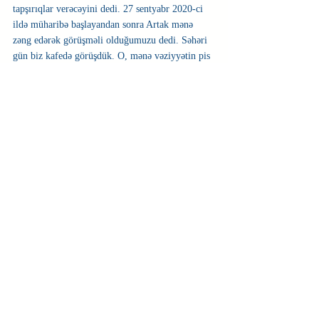
tapşırıqlar verəcəyini dedi. 27 sentyabr 2020-ci 
ildə müharibə başlayandan sonra Artak mənə 
zəng edərək görüşməli olduğumuzu dedi. Səhəri 
gün biz kafedə görüşdük. O, mənə vəziyyətin pis 
olduğunu və Ermənistanın mənim kimi oğlanlara 
ehtiyacı olduğunu bildirdi. Mən özüm də silahlı 
birləşmələrdə iştirak etmək istədiyimi dilə 
gətirdim. O, mənə tapşırıq verdi ki, döyüş 
bölgəsində Azərbaycan ordusunun olduğu 
mövqeləri, saylarını və texnikaları ilə bağlı 
məlumat toplayıb ona deyim. Mən məcbur qalıb 
onunla razılaşdım. Davitlə birlikdə hərəkət 
edəcəyimi ona bildirdim. Artak da bununla 
razılaşdı. Biz səhəri gün Gorus istiqatimətindən 
Azərbaycan ərazisinə keçdik".
Məhkəmə araşdırması davam edir.
İlkin Muradov
https://www.musavat.com/news/ermeni-
casuslarin-mehkemesi-xeyriyyeci-sujyan-nece-
kesfiyyatci-olub_816897.html