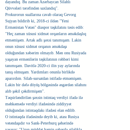
dayandıq. Bu zaman Azərbaycan Silahlı 
Qüvvələri tərəfindən saxlandıq".
Prokurorun suallarına cavab olaraq Gevorg 
Sujyan bildirib ki, 2018-ci ildən "Yeni 
Ermənistan Vətən" diaspor təşkilatını təsis edib: 
"Heç zaman xüsusi xidmət orqanların əməkdaşlıq 
etməmişəm. Artak adlı şəxsi tanımışam. Lakin 
onun xüsusi xidmət orqanın əməkdaşı 
olduğundan xəbərim olmayıb. Mən onu Rusiyada 
yaşayan ermənilərin təşkilatının rəhbəri kimi 
tanımışam. Davitlə 2020-ci ilin yay aylarında 
tanış olmuşam. Yardımları onunla birlikdə 
aparırdım. Silah-sursatdan istifadə etməmişəm. 
Lakin bir dəfə döyüş bölgəsində əsgərdən silahını 
alıb şəkil çəkdirmişəm".
Təqsirləndirilən şəxsin istintaq verdiyi ifadə ilə 
məhkəmədə verdiyi ifadəsində ziddiyyət 
olduğundan istintaqdakı ifadəsi elan edilib.
O istintaqda ifadəsində deyib ki, atası Rusiya 
vətəndaşıdır və Sank-Peterburq şəhərində 
yaşayır: "Uzun müddət həmin şəhərdə ailəliklə 