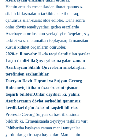
Azərbaycan ərazisinə daxil olublar.
Həmin ərazidə ermənilərdən ibarət qanunsuz 
silahlı birləşmələrin tərkibinə daxil olaraq, 
qanunsuz silah-sursat əldə ediblər. Daha sonra 
onlar döyüş əməliyyatları gedən ərazilərdə 
Azərbaycan ordusunun yerləşdiyi mövqeləri, say 
tərkibi və s. məlumatları toplayaraq Ermənsitan 
xüsusi xidmət orqanların ötürüblər.
2020-ci il noyabr 11-də təqsirləndirilən şəxslər 
Laçın dəhlizi ilə Şuşa şəhərinə gələn zaman 
Azərbaycan Silahlı Qüvvələrin əməkdaşları 
tərəfindən saxlanılıblar.
Davtyan Davit Tiqrani və Sujyan Gevorg 
Rubenoviç ittiham üzrə özlərini qismən 
təqsirli biliblər.Onlar deyiblər ki, yalnız 
Azərbaycanın dövlət sərhədini qanunsuz 
keçdikləri üçün özlərini təqsirli bilirlər.
Prosesdə Gevorg Sujyan sərbəst ifadəsində 
bildirib ki, Ermənistanda xeyriyyə təşkilatı var: 
"Müharibə başlayan zaman məni tanıyanlar 
yardımlar gətirməyə başladılar. Mən həmin 