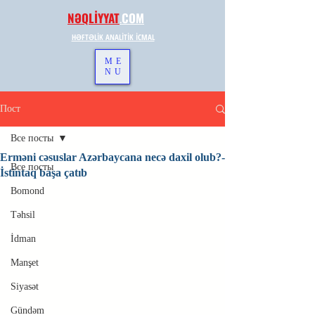
NƏQLİYYAT
.
COM
HƏFTƏLİK ANALİTİK İCMAL
ME
NU
Пост
Все посты
Erməni cəsuslar Azərbaycana necə daxil olub?-
Все посты
İstintaq başa çatıb
Bomond
Təhsil
İdman
Manşet
Siyasət
Gündəm