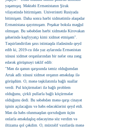
yaşamışıq. Məktəbi Ermənistanın Şirak 
vilayətində bitirmişəm. Univeristeti Rusiyada 
bitimişəm. Daha sonra hərbi xidmətimlə əlaqədar 
Ermənistana qayıtmışam. Peşəkar boksla məşğul 
olmuşan. Bu səbəbdən hərbi xidmətdə Kirovakan 
şəhərində kəşfiyyatçı kimi xidmət etmişəm".
Təqsirləndirilən şəxs istintaqda ifadəsində qeyd 
edib ki, 2019-cu ildə yaz aylarında Ermənistan 
xüsusi xidmət orqanlarından bir nəfər ona zəng 
edərək görüşməyi təklif edib:
"Mən də qanun qarşısında təmiz olduğumdan 
Artak adlı xüsusi xidmət orqanın əməkdaşı ilə 
görüşdüm. O, mənə təşkilatımla bağlı suallar 
verdi. Pul köçürmələri ilə bağlı problem 
olduğunu, çirkli pullarla bağlı köçürmələr 
olduğunu dedi. Bu səbəbdən mənə qarşı cinayət 
işinin açılacağını və həbs edəcəklərini qeyd etdi. 
Mən də həbs olunmaqdan qorxduğum üçün 
onlarla əməkdaşlıq edəcəyimə söz verdim və 
iltizama qol çəkdim. O, müxtəlif vaxtlarda mənə 