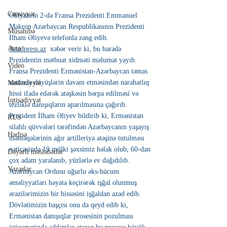
Cəmiyyət
Oktyabrın 2-də Fransa Prezidenti Emmanuel 
Makron Azərbaycan Respublikasının Prezidenti 
Müsahibə
İlham Əliyevə telefonla zəng edib.
Avto
Azadpress.az
  xəbər verir ki, bu barədə 
Prezidentin mətbuat xidməti məlumat yayıb.
Video
Fransa Prezidenti Ermənistan-Azərbaycan təmas 
xəttində döyüşlərin davam etməsindən narahatlıq 
Mədəniyyət
hissi ifadə edərək atəşkəsin bərpa edilməsi və 
İqtisadiyyat
tezliklə danışıqların aparılmasına çağırıb.
Prezident İlham Əliyev bildirib ki, Ermənistan 
RUS
silahlı qüvvələri tərəfindən Azərbaycanın yaşayış 
Hadisə
məntəqələrinin ağır artilleriya atəşinə tutulması 
nəticəsində 19 mülki şəxsimiz həlak olub, 60-dan 
Dəyərli məsləhətlər
çox adam yaralanıb, yüzlərlə ev dağıdılıb. 
Yazarlar
Azərbaycan Ordusu uğurlu əks-hücum 
əməliyyatları həyata keçirərək işğal olunmuş 
ərazilərimizin bir hissəsini işğaldan azad edib.
Dövlətimizin başçısı onu da qeyd edib ki, 
Ermənistan danışıqlar prosesinin pozulması 