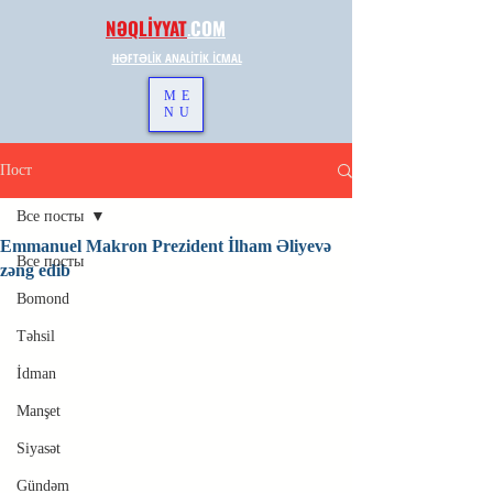
NƏQLİYYAT
.
COM
HƏFTƏLİK ANALİTİK İCMAL
ME
NU
Пост
Все посты
Emmanuel Makron Prezident İlham Əliyevə
Все посты
zəng edib
Bomond
Təhsil
İdman
Manşet
Siyasət
Gündəm