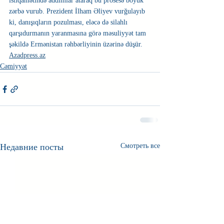
istiqamətində addımlar ataraq bu prosesə böyük 
zərbə vurub. Prezident İlham Əliyev vurğulayıb 
ki, danışıqların pozulması, eləcə də silahlı 
qarşıdurmanın yaranmasına görə məsuliyyət tam 
şəkildə Ermənistan rəhbərliyinin üzərinə düşür. 
Azadpress.az
Cəmiyyət
Недавние посты
Смотреть все