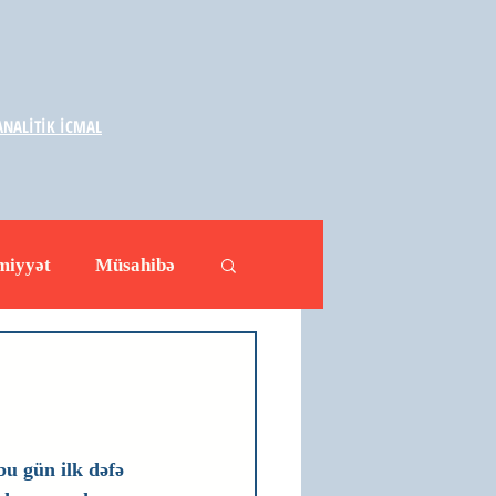
NALİTİK İCMAL
miyyət
Müsahibə
ləhətlər
Yazarlar
bu gün ilk dəfə 