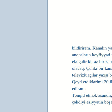
bildirirəm. Kanalın ya
anonsların keyfiyyəti
elə gəlir ki, az bir 
olacaq. Çünki bir kan
televiziuaçılar yaxşı 
Qeyd etdiklərimi 20 i
edirəm. 
Tənqid etmək asandır,
çəkdiyi əziyyətin boş