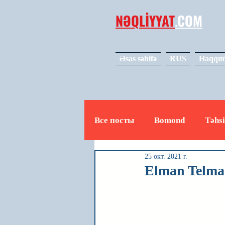
NƏQLİYYAT
.
COM
Əsas səhifə
RUS
Haqqım
Все посты
Bomond
Təhsi
25 окт. 2021 г.
Avto
Video
Mədəniy
Elman Telman