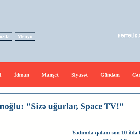
HƏFTƏLİK A
ızda
Menyu
l
İdman
Manşet
Siyasət
Gündəm
Cə
yət
İqtisadiyyat
RUS
Hadisə
Dəyərli məs
oğlu: "Sizə uğurlar, Space TV!"
Yadımda qalanı son 10 ildə 