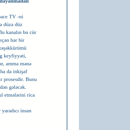
t dayanmadan 
ace TV -ni 
cə düzə düz 
Bu kanalın bu cür 
eçən hər bir 
n təşəkkürümü 
g keyfiyyəti, 
 var, amma mənə 
ha da inkişaf 
r prosesdir. Bunu 
ndən gələcək. 
 etmələrini rica 
 yaradıcı insan 