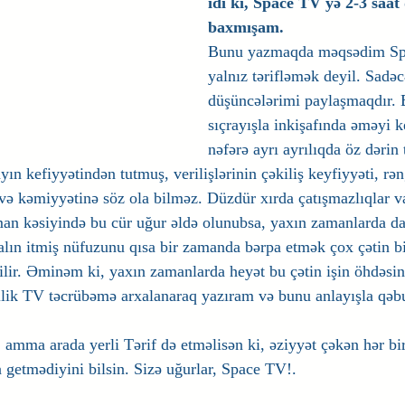
idi ki, Space TV yə 2-3 saa
baxmışam. 
Bunu yazmaqda məqsədim Sp
yalnız tərifləmək deyil. Sadə
düşüncələrimi paylaşmaqdır. 
sıçrayışla inkişafında əməyi k
nəfərə ayrı ayrılıqda öz dəri
yın kefiyyətindən tutmuş, verilişlərinin çəkiliş keyfiyyəti, rən
 və kəmiyyətinə söz ola bilməz. Düzdür xırda çatışmazlıqlar
zaman kəsiyində bu cür uğur əldə olunubsa, yaxın zamanlarda da
alın itmiş nüfuzunu qısa bir zamanda bərpa etmək çox çətin bi
bilir. Əminəm ki, yaxın zamanlarda heyət bu çətin işin öhdəsi
llik TV təcrübəmə arxalanaraq yazıram və bunu anlayışla qəbul
 amma arada yerli Tərif də etməlisən ki, əziyyət çəkən hər bir
a getmədiyini bilsin. Sizə uğurlar, Space TV!.