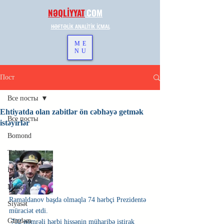
NƏQLİYYAT
.
COM
HƏFTƏLİK ANALİTİK İCMAL
ME
NU
Пост
Все посты
Ehtiyatda olan zabitlər ön cəbhəyə getmək
Все посты
istəyirlər
Bomond
Təhsil
İdman
Manşet
Ramaldanov başda olmaqla 74 hərbçi Prezidentə 
Siyasət
müraciət etdi.
Gündəm
 702 nömrəli hərbi hissənin müharibə iştirak 