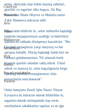
etmiş, ehtiyatda olan bütün keçmiş zabitləri, 
Cəmiyyət
gizirləri və əsgərləri ölkə başçısı, Ali Baş 
Müsahibə
Komandan İlham Əliyevə və Müdafiə naziri 
Zakir Həsənova müraciət edib. 
Avto
Müraciətdə bildirilir ki, onlar müharibə başladığı 
Video
təqdirdə torpaqlarımızın azadlığı və bütövlüyü 
Mədəniyyət
naminə ön cəbhədə döyüşməyə hazırdırlar: “Biz 
Qarabağ torpaqlarını yaxşı tanıyırıq və hər 
İqtisadiyyat
qarışına bələdik. Döyüş başladığı halda bizi ön 
RUS
cəbhəyə göndərməyinizi 702 nömrəli hərbi 
hissənin qaziləri adından xahiş edirik. Ümid 
Hadisə
edirik və inanırıq ki, sizin başçılığınızla birgə 
Dəyərli məsləhətlər
Qarabağ konflikti torpaqlarımızı xilas 
etməyimizlə nəticələnəcək”.
Yazarlar
Onlar həmçinin Daxili İşlər Naziri Vilayət 
Eyvazova da müraciət edərək bildiriblər ki, 
əsgərlərə dəstək mitinqindəki baş verən 
təxribatların səbəbkarları tapılsın və ən ağır 