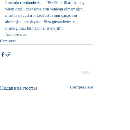
formada cəzalandırılsın: “Biz 90-cı illərdəki baş 
verən daxili çaxnaşmaların yenidən olmamağını, 
mənfur qüvvələrin təxribatlarının qarşısının 
alınmağını arzulayırıq. Sizə güvəndiyimizi, 
inandığımızı bilməyinizi istəyirik”.
Azadpress.az 
Cəmiyyət
Недавние посты
Смотреть все