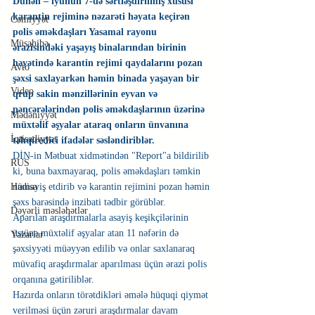
Dünən – iyunun 7-də sərtləşdirilmiş xüsusi 
karantin rejiminə nəzarəti həyata keçirən 
Cəmiyyət
polis əməkdaşları Yasamal rayonu 
Müsahibə
ərazisindəki yaşayış binalarından birinin 
həyətində karantin rejimi qaydalarını pozan 
Avto
şəxsi saxlayarkən həmin binada yaşayan bir 
Video
qrup sakin mənzillərinin eyvan və 
pəncərələrindən polis əməkdaşlarının üzərinə 
Mədəniyyət
müxtəlif əşyalar ataraq onların ünvanına 
İqtisadiyyat
təhqiredici ifadələr səsləndiriblər.
DİN-in Mətbuat xidmətindən "Report"a bildirilib 
RUS
ki, buna baxmayaraq, polis əməkdaşları təmkin 
nümayiş etdirib və karantin rejimini pozan həmin 
Hadisə
şəxs barəsində inzibati tədbir görüblər.
Dəyərli məsləhətlər
Aparılan araşdırmalarla asayiş keşikçilərinin 
üstünə müxtəlif əşyalar atan 11 nəfərin də 
Yazarlar
şəxsiyyəti müəyyən edilib və onlar saxlanaraq 
müvafiq araşdırmalar aparılması üçün ərazi polis 
orqanına gətiriliblər.
Hazırda onların törətdikləri əmələ hüquqi qiymət 
verilməsi üçün zəruri araşdırmalar davam 