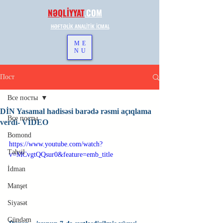
NƏQLİYYAT
.
COM
HƏFTƏLİK ANALİTİK İCMAL
ME
NU
Пост
Все посты
DİN Yasamal hadisəsi barədə rəsmi açıqlama
Все посты
verdi- VİDEO
Bomond
https://www.youtube.com/watch?
Təhsil
v=MCvgtQQsur0&feature=emb_title
İdman
Manşet
Siyasət
Gündəm