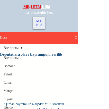
NƏQLİYYAT
.
COM
HƏFTƏLİK ANALİTİK İCMAL
ME
NU
Пост
Все посты
Deputatlara əlavə bayrampulu verilib
Все посты
Bomond
Təhsil
İdman
Manşet
Siyasət
Qurban bayramı ilə əlaqədar Milli Məclisin 
Gündəm