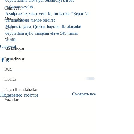
deputatlarına əlavə pul ödənildiyi barədə 
məlumat yayılıb. 
Cəmiyyət
Azadpress.az xəbər verir ki, bu barədə “Report”a 
Müsahibə
parlamentdəki mənbə bildirib.
Məlumata görə, Qurban bayramı ilə əlaqədar 
Avto
deputatlara aylıq maaşdan əlavə 549 manat 
Video
verilib.
Cəmiyyət
Mədəniyyət
İqtisadiyyat
RUS
Hadisə
Dəyərli məsləhətlər
Недавние посты
Смотреть все
Yazarlar