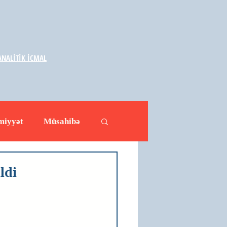
NALİTİK İCMAL
miyyət
Müsahibə
ləhətlər
Yazarlar
ldi