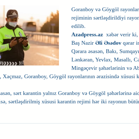
Goranboy və Göygöl rayonları
rejiminin sərtləşdirildiyi rayon
edilib.
Azadpress.az
  xəbər verir ki
Baş Nazir 
Əli Əsədov
 qərar 
Qərara əsasən, Bakı, Sumqayı
Lənkəran, Yevlax, Masallı, Cə
Mingəçevir şəhərlərinin və Ab
 Xaçmaz, Goranboy, Göygöl rayonlarının ərazisində xüsusi ka
asən, sərt karantin yalnız Goranboy və Göygöl şəhərlərinə aid
isə, sərtləşdirilmiş xüsusi karantin rejimi hər iki rayonun bütü