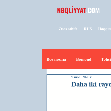
NƏQLİYYAT
.
COM
Əsas səhifə
RUS
Haqqım
Все посты
Bomond
Təhsi
9 июл. 2020 г.
Avto
Video
Mədəniy
Daha iki rayo