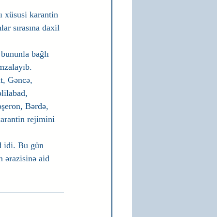
 xüsusi karantin 
lar sırasına daxil 
, bununla bağlı 
imzalayıb.
t, Gəncə, 
lilabad, 
şeron, Bərdə, 
rantin rejimini 
 idi. Bu gün 
n ərazisinə aid 