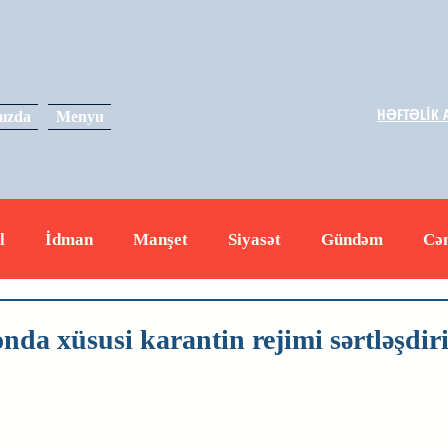
HƏFTƏLİK A
ızda
Menyu
l
İdman
Manşet
Siyasət
Gündəm
Cə
yət
İqtisadiyyat
RUS
Hadisə
Dəyərli məs
nda xüsusi karantin rejimi sərtləşdiri