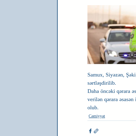
Samux, Siyəzən, Şəki,
sərtləşdirilib.
Daha öncəki qərara əs
verilən qərara əsasən 
olub. 
Cəmiyyət