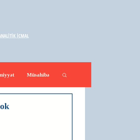
NALİTİK İCMAL
miyyət
Müsahibə
ləhətlər
Yazarlar
ook