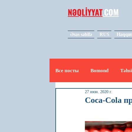
NƏQLİYYAT
.
COM
Əsas səhifə
RUS
Haqqım
Все посты
Bomond
Təhsi
27 июн. 2020 г.
Avto
Video
Mədəniy
Coca-Cola п