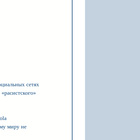
оциальных сетях 
 «расистского» 
ola 
му миру не 