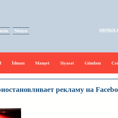
HƏFTƏLİK A
ızda
Menyu
l
İdman
Manşet
Siyasət
Gündəm
Cə
yət
İqtisadiyyat
RUS
Hadisə
Dəyərli məs
риостановливает рекламу на Faceb