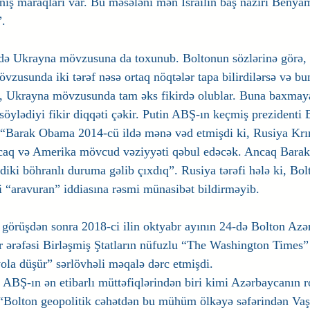
eniş maraqları var. Bu məsələni mən İsrailin baş naziri Benya
.
tdə Ukrayna mövzusuna da toxunub. Boltonun sözlərinə görə,
vzusunda iki tərəf nəsə ortaq nöqtələr tapa bilirdilərsə və bu
ə, Ukrayna mövzusunda tam əks fikirdə olublar. Buna baxmaya
söylədiyi fikir diqqəti çəkir. Putin ABŞ-ın keçmiş prezident
: “Barak Obama 2014-cü ildə mənə vəd etmişdi ki, Rusiya Krım
aq və Amerika mövcud vəziyyəti qəbul edəcək. Ancaq Barak
diki böhranlı duruma gəlib çıxdıq”. Rusiya tərəfi hələ ki, Bo
i “aravuran” iddiasına rəsmi münasibət bildirməyib.
ə görüşdən sonra 2018-ci ilin oktyabr ayının 24-də Bolton Azə
ər ərəfəsi Birləşmiş Ştatların nüfuzlu “The Washington Times”
la düşür” sərlövhəli məqalə dərc etmişdi.
, ABŞ-ın ən etibarlı müttəfiqlərindən biri kimi Azərbaycanın r
 “Bolton geopolitik cəhətdən bu mühüm ölkəyə səfərindən Vaş