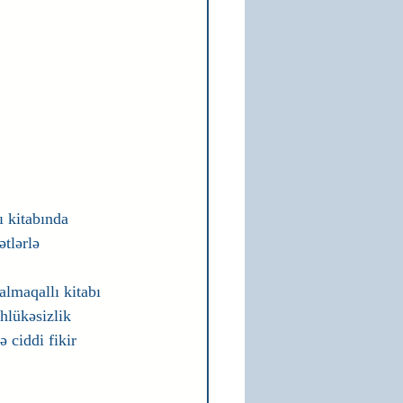
ı kitabında 
tlərlə 
lmaqallı kitabı 
hlükəsizlik 
 ciddi fikir 