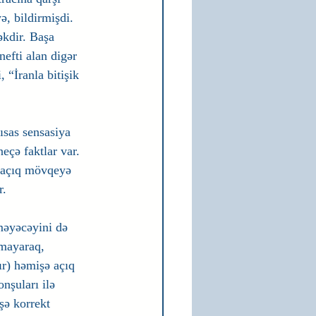
ə, bildirmişdi. 
kdir. Başa 
nefti alan digər 
 “İranla bitişik 
ısas sensasiya 
eçə faktlar var. 
 açıq mövqeyə 
r.
məyəcəyini də 
mayaraq, 
r) həmişə açıq 
nşuları ilə 
ə korrekt 