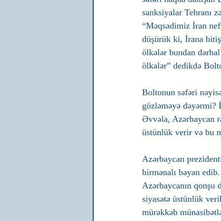
sanksiyalar Tehranı zə
“Məqsədimiz İran neft
düşürük ki, İrana biti
ölkələr bundan dərhal 
ölkələr” dedikdə Bolt
Boltonun səfəri nəyis
gözləməyə dəyərmi? İra
Əvvəla, Azərbaycan rə
üstünlük verir və bu m
Azərbaycan prezidenti 
birmənalı bəyan edib
Azərbaycanın qonşu d
siyasətə üstünlük ver
mürəkkəb münasibətlər