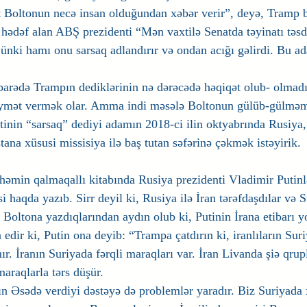
 Boltonun necə insan olduğundan xəbər verir”, deyə, Tramp bi
hədəf alan ABŞ prezidenti “Mən vaxtilə Senatda təyinatı təs
nki hamı onu sarsaq adlandırır və ondan acığı gəlirdi. Bu a
arədə Trampın dediklərinin nə dərəcədə həqiqət olub- olmadı
qiymət vermək olar. Amma indi məsələ Boltonun gülüb-gülməmə
inin “sarsaq” dediyi adamın 2018-ci ilin oktyabrında Rusiya
ana xüsusi missisiya ilə baş tutan səfərinə çəkmək istəyirik.
əmin qalmaqallı kitabında Rusiya prezidenti Vladimir Putinl
 haqda yazıb. Sirr deyil ki, Rusiya ilə İran tərəfdaşdılar və 
q Boltona yazdıqlarından aydın olub ki, Putinin İrana etibarı
 edir ki, Putin ona deyib: “Trampa çatdırın ki, iranlıların Sur
. İranın Suriyada fərqli maraqları var. İran Livanda şiə qrupl
araqlarla tərs düşür.
ın Əsədə verdiyi dəstəyə də problemlər yaradır. Biz Suriyada 