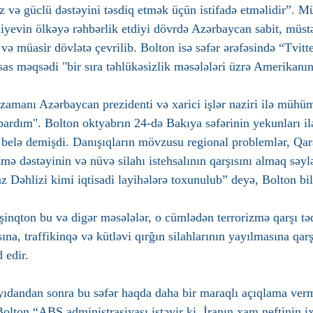
və güclü dəstəyini təsdiq etmək üçün istifadə etməlidir”. Müə
liyevin ölkəyə rəhbərlik etdiyi dövrdə Azərbaycan sabit, müstə
 və müasir dövlətə çevrilib. Bolton isə səfər ərəfəsində “Tvitte
as məqsədi "bir sıra təhlükəsizlik məsələləri üzrə Amerikanın
 zamanı Azərbaycan prezidenti və xarici işlər naziri ilə mühü
pardım". Bolton oktyabrın 24-də Bakıya səfərinin yekunları ilə
belə demişdi. Danışıqların mövzusu regional problemlər, Qar
mə dəstəyinin və nüvə silahı istehsalının qarşısını almaq səylə
Dəhlizi kimi iqtisadi layihələrə toxunulub” deyə, Bolton bil
şinqton bu və digər məsələlər, o cümlədən terrorizmə qarşı tə
ına, traffikinqə və kütləvi qırğın silahlarının yayılmasına qar
 edir.
ıdandan sonra bu səfər haqda daha bir maraqlı açıqlama verm
olton “ABŞ administrasiyası istəyir ki, İranın xam neftinin ix