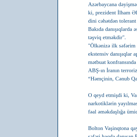
Azərbaycana dəyişməz 
ki, prezident İlham Ə
dini cəhətdən tolerant
Bakıda danışıqlarda əs
təşviq etməkdir".
"Ölkənizə ilk səfərim
ekstensiv danışıqlar a
mətbuat konfransında 
ABŞ-ın İranın terroriz
“Həmçinin, Cənub Qaz 
O qeyd etmişdi ki, Va
narkotiklərin yayılmas
fəal əməkdaşlığa ümid
Bolton Vaşinqtona qay
səfəri haqda danışan B