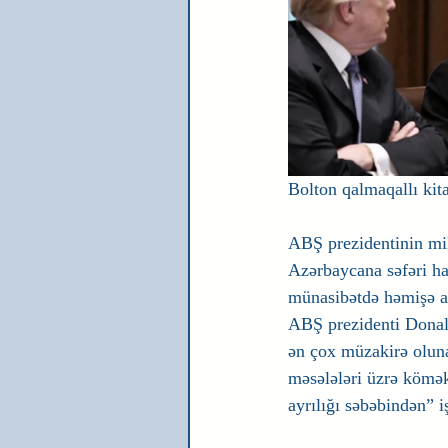
Bolton qalmaqallı kit
ABŞ prezidentinin mil
Azərbaycana səfəri ha
münasibətdə həmişə aç
ABŞ prezidenti Donal
ən çox müzakirə oluna
məsələləri üzrə köməkç
ayrılığı səbəbindən” i