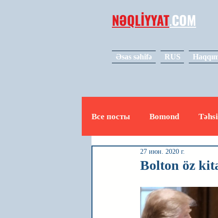
NƏQLİYYAT
.
COM
Əsas səhifə
RUS
Haqqım
Все посты
Bomond
Təhsi
27 июн. 2020 г.
Avto
Video
Mədəniy
Bolton öz ki