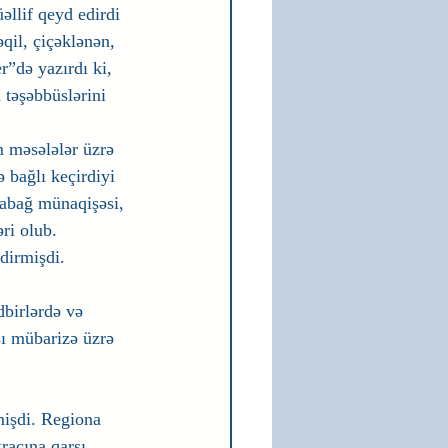
llif qeyd edirdi 
qil, çiçəklənən, 
r”də yazırdı ki, 
 təşəbbüslərini 
m məsələlər üzrə 
 bağlı keçirdiyi 
abağ münaqişəsi, 
ri olub.
dirmişdi.
dbirlərdə və 
şı mübarizə üzrə 
işdi. Regiona 
racına qarşı 