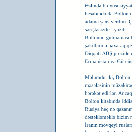
Əslində bu xüsusiyyət
hesabında da Boltonu 
adama şans verdim. Çü
səriştəsizdir” yazıb.
Boltonun gülməməsi b
şəkillərinə baxaraq 
Diqqəti ABŞ prezident
Ermənistan və Gürcüst
Məlumdur ki, Bolton h
məsələsinin müzakirəsi
hərəkət edirlər. Anca
Bolton kitabında iddia
Rusiya heç nə qazanmır
dəstəkləməklə bizim m
İranın mövqeyi ruslar