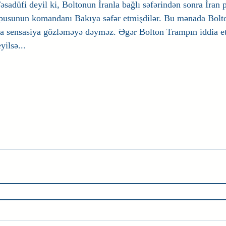
sadüfi deyil ki, Boltonun İranla bağlı səfərindən sonra İran p
rpusunun komandanı Bakıya səfər etmişdilər. Bu mənada Bolt
da sensasiya gözləməyə dəyməz. Əgər Bolton Trampın iddia et
ilsə... ​
,