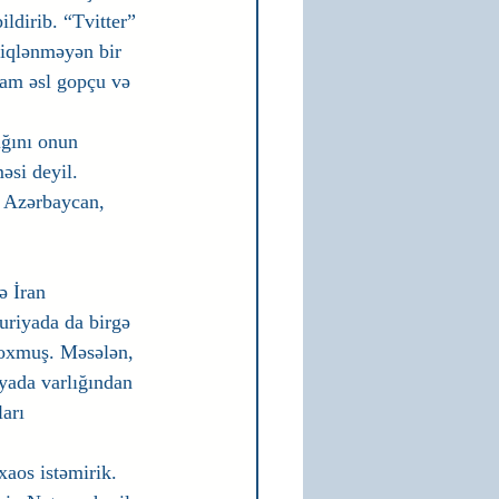
ldirib. “Tvitter” 
diqlənməyən bir 
dam əsl gopçu və 
ğını onun 
si deyil. 
, Azərbaycan, 
ə İran 
Suriyada da birgə 
 yoxmuş. Məsələn, 
iyada varlığından 
arı 
xaos istəmirik. 