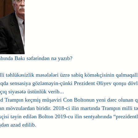
abında Bakı səfərindən nə yazıb?
li təhlükəsizlik məsələləri üzrə sabiq köməkçisinin qalmaqall
qda sensasiya gözləməyin-çünki Prezident Əliyev qonşu dövlə
ıq siyasətə üstünlük verib...
d Trampın keçmiş müşaviri Con Boltonun yeni dərc olunan qa
n mövzulardan biridir. 2018-ci ilin martında Trampın milli tə
isi təyin edilən Bolton 2019-cu ilin sentyabrında “prezidentlə
şdən azad edilib.