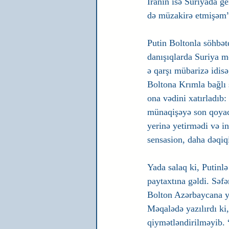
İranın isə Suriyada g
də müzakirə etmişəm”
Putin Boltonla söhbə
danışıqlarda Suriya mö
ə qarşı mübarizə idis
Boltona Krımla bağlı 
ona vədini xatırladıb
münaqişəyə son qoyac
yerinə yetirmədi və in
sensasion, daha dəqiq
Yada salaq ki, Putinl
paytaxtına gəldi. Səf
Bolton Azərbaycana yo
Məqalədə yazılırdı ki
qiymətləndirilməyib.