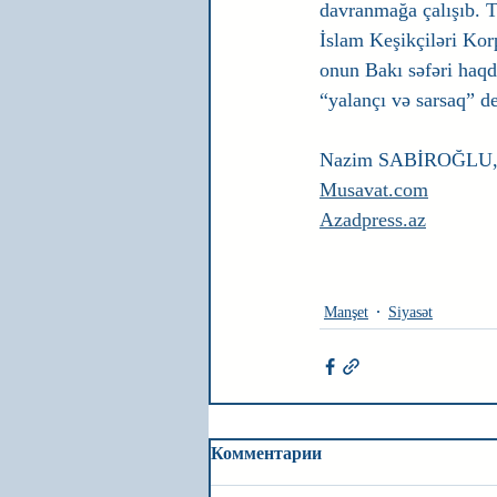
davranmağa çalışıb. Tə
İslam Keşikçiləri Ko
onun Bakı səfəri haq
“yalançı və sarsaq” dey
Nazim SABİROĞLU
Musavat.com
Azadpress.az
Manşet
Siyasət
Комментарии