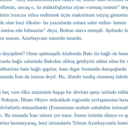
iflətsin, ancaq o, öz müttəfiqlərinə ziyan vurmaq istəmir” dey
inin ixracını sıfıra endirmək üçün maksimum təzyiq göstərmə
şik olan bəzi ölkələr- bu yaxınlarda onlara səfər etdim- həmin 
imtina edə bilməzlər” deyə, Bolton əlavə etmişdi. Aydındır ki,
on əsasən, Azərbaycanı nəzərdə tuturdu.
ə dəyişdimi? Onun qalmaqallı kitabında Bakı ilə bağlı da hans
nla bağlı səfərində Bakıdan əliboş getdiyini sübut edən bir n
hbərinin həm bağlı qapılar, həm digər formatda danışıqlarda
ənada İran da istisna deyil. Bu, illərdir təsdiq olunmuş faktdı
heç vaxt ölkə ərazisinin başqa bir dövlətə qarşı istifadə edil
. Nəhayət, İlham Əliyev mürəkkəb regionda yerləşməsinə bax
övlətlərlə münasibətdə (Ermənistan məlum səbəbdən istisnadı
ib. Bu mənada İran xüsusi yer tutur. İranın özünün dünya və qo
inə baxmayaraq, bəzi istisnalarla Tehran Azərbaycanla həmiş