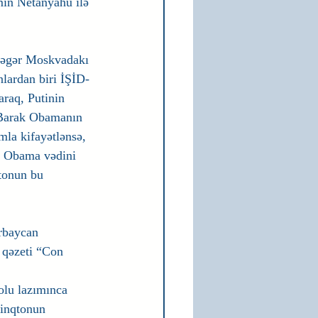
min Netanyahu ilə 
 əgər Moskvadakı 
nlardan biri İŞİD-
raq, Putinin 
i Barak Obamanın 
la kifayətlənsə, 
 Obama vədini 
ltonun bu 
rbaycan 
 qəzeti “Con 
olu lazımınca 
inqtonun 