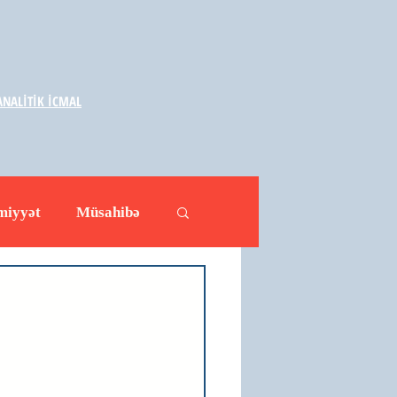
NALİTİK İCMAL
miyyət
Müsahibə
ləhətlər
Yazarlar