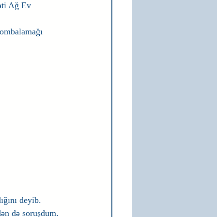
əti Ağ Ev 
 bombalamağı 
ığını deyib. 
ən də soruşdum. 