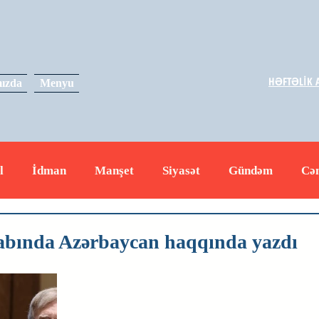
HƏFTƏLİK A
ızda
Menyu
l
İdman
Manşet
Siyasət
Gündəm
Cə
yət
İqtisadiyyat
RUS
Hadisə
Dəyərli məs
tabında Azərbaycan haqqında yazdı