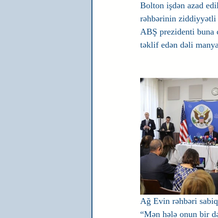
Bolton işdən azad edi
rəhbərinin ziddiyyətli
ABŞ prezidenti buna c
təklif edən dəli manya
Ağ Evin rəhbəri sabiq 
“Mən hələ onun bir d