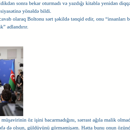
ldikdən sonra bekar oturmadı və yazdığı kitabla yenidən diqq
 siyasətinə yönəldə bildi.
avab olaraq Boltonu sərt şəkildə tənqid edir, onu “insanları
k” adlandırır.
müşavirinin öz işini bacarmadığını, sərrast ağıla malik olmad
əfə də olsun, güldüyünü görməmişəm. Hətta bunu onun özünd