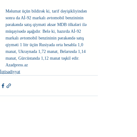
Məlumat üçün bildirək ki, tarif dəyişikliyindən 
sonra da Aİ-92 markalı avtomobil benzininin 
pərakəndə satış qiyməti əksər MDB ölkələri ilə 
müqayisədə aşağıdır. Belə ki, hazırda Aİ-92 
markalı avtomobil benzininin pərakəndə satış 
qiyməti 1 litr üçün Rusiyada orta hesabla 1,0 
manat, Ukraynada 1,72 manat, Belarusda 1,14 
manat, Gürcüstanda 1,12 manat təşkil edir. 
Azadpress.az 
İqtisadiyyat
Недавние посты
Смотреть все