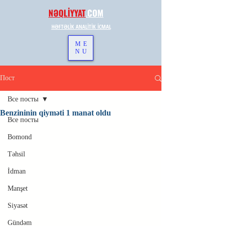
NƏQLİYYAT
.
COM
HƏFTƏLİK ANALİTİK İCMAL
ME
NU
Пост
Все посты
Benzininin qiyməti 1 manat oldu
Все посты
Bomond
Təhsil
İdman
Manşet
Siyasət
Gündəm