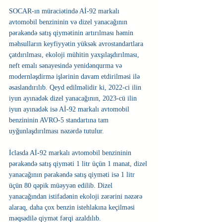
SOCAR-ın müraciətində Aİ-92 markalı 
avtomobil benzininin və dizel yanacağının 
pərakəndə satış qiymətinin artırılması həmin 
məhsulların keyfiyyətin yüksək avrostandartlara 
çatdırılması, ekoloji mühitin yaxşılaşdırılması, 
neft emalı sənayesində yenidənqurma və 
modernləşdirmə işlərinin davam etdirilməsi ilə 
əsaslandırılıb. Qeyd edilməlidir ki, 2022-ci ilin 
iyun ayınadək dizel yanacağının, 2023-cü ilin 
iyun ayınadək isə Aİ-92 markalı avtomobil 
benzininin AVRO-5 standartına tam 
uyğunlaşdırılması nəzərdə tutulur.
İclasda Aİ-92 markalı avtomobil benzininin 
pərakəndə satış qiyməti 1 litr üçün 1 manat, dizel 
yanacağının pərakəndə satış qiyməti isə 1 litr 
üçün 80 qəpik müəyyən edilib. Dizel 
yanacağından istifadənin ekoloji zərərini nəzərə 
alaraq, daha çox benzin istehlakına keçilməsi 
məqsədilə qiymət fərqi azaldılıb.