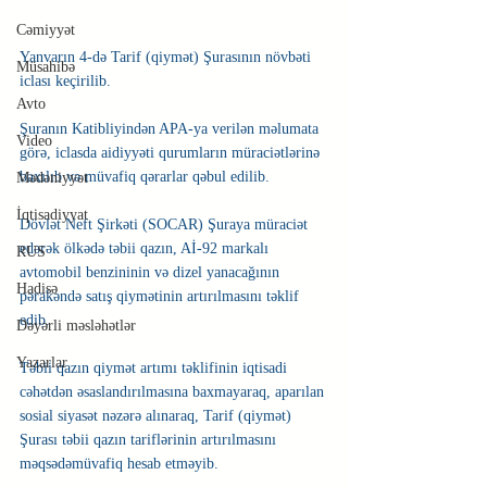
Cəmiyyət
Yanvarın 4-də Tarif (qiymət) Şurasının növbəti 
Müsahibə
iclası keçirilib.
Avto
Şuranın Katibliyindən APA-ya verilən məlumata 
Video
görə, iclasda aidiyyəti qurumların müraciətlərinə 
baxılıb və müvafiq qərarlar qəbul edilib.
Mədəniyyət
İqtisadiyyat
Dövlət Neft Şirkəti (SOCAR) Şuraya müraciət 
edərək ölkədə təbii qazın, Aİ-92 markalı 
RUS
avtomobil benzininin və dizel yanacağının 
Hadisə
pərakəndə satış qiymətinin artırılmasını təklif 
edib.
Dəyərli məsləhətlər
Yazarlar
Təbii qazın qiymət artımı təklifinin iqtisadi 
cəhətdən əsaslandırılmasına baxmayaraq, aparılan 
sosial siyasət nəzərə alınaraq, Tarif (qiymət) 
Şurası təbii qazın tariflərinin artırılmasını 
məqsədəmüvafiq hesab etməyib.