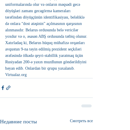
uniformalarında olur və onların məqsədi gecə 
döyüşləri zamanı gecəgörmə kameraları 
tərəfindən döyüşçünün identifikasiyası, beləliklə 
də onlara “dost atəşinin” açılmasının qarşısının 
alınmasıdır. Belarus ordusunda belə vericilər 
yoxdur və o, əsasən ABŞ ordusunda tətbiq olunur.
Xatırladaq ki, Belarus hüquq mühafizə orqanları 
avqustun 9-na təyin edilmiş prezident seçkiləri 
ərəfəsində ölkədə qeyri-stabillik yaratmaq üçün 
Rusiyadan 200-ə yaxın muzdlunun göndərildiyini 
bəyan edib. Onlardan bir qrupu yaxalanıb. 
Virtualaz.org
Недавние посты
Смотреть все