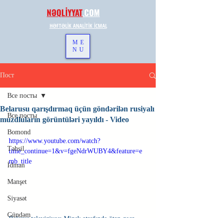
NƏQLİYYAT
.
COM
HƏFTƏLİK ANALİTİK İCMAL
ME
NU
Пост
Все посты
Belarusu qarışdırmaq üçün göndərilən rusiyalı
Все посты
muzdluların görüntüləri yayıldı - Video
Bomond
https://www.youtube.com/watch?
Təhsil
time_continue=1&v=fgeNdrWUBY4&feature=e
mb_title
İdman
Manşet
Siyasət
Gündəm