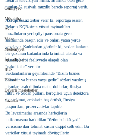
Belarus televiziyası Minsk ətrafında ötən gecə 
tutulan 32 rusiyalı muzdlu barədə reportaj verib.
Cəmiyyət
Müsahibə
Azadpress.az
 xəbər verir ki, reportaja əsasən 
Belarus KQB-sinin xüsusi təyinatlıları 
Avto
muzdluların yerləşdiyi pansionata gecə 
Video
saatlarında basqın edir və onları yatan yerdə 
yaxalayır. Kadrlardan görünür ki, saxlanılanların 
Mədəniyyət
bir çoxunun bədənlərində kriminal aləmlə və 
İqtisadiyyat
muzdlu hərbi fəaliyyətlə əlaqəli olan 
“nakolkalar” yer alır.
RUS
Saxlanılanların geyimlərində “Bizim biznes 
ölümdür və biznes yaxşı gedir” sözləri yazılmış 
Hadisə
nişanlar, ərəb dilində mətn, dollarlar, Rusiya 
Dəyərli məsləhətlər
rublu və Sudan pulları, hərbçiləri üçün detektora 
dair təlimat, ərəblərin baş örtüsü, Rusiya 
Yazarlar
pasportları, prezervativlər tapılıb.
Bu ləvazimatlar arasında hərbçilərin 
uniformasına bərkidilən “özümüzünkü-yad” 
vericisinə dair təlimat xüsusi diqqət cəlb edir. Bu 
vericilər xüsusi təyinatlı döyüşçülərin 